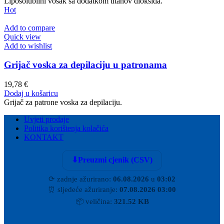
Liposolubilni vosak sa dodatkom titanov dioksida.
Hot
Add to compare
Quick view
Add to wishlist
Grijač voska za depilaciju u patronama
19,78
€
Dodaj u košaricu
Grijač za patrone voska za depilaciju.
Uvjeti prodaje
Politika korištenja kolačića
KONTAKT
⬇
Preuzmi cjenik (CSV)
⟳
zadnje ažurirano:
06.08.2026
u
03:02
⏰
sljedeće ažuriranje:
07.08.2026 03:00
📦
veličina:
321.52 KB