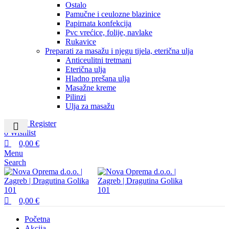
Ostalo
Pamučne i ceulozne blazinice
Papirnata konfekcija
Pvc vrećice, folije, navlake
Rukavice
Preparati za masažu i njegu tijela, eterična ulja
Anticeulitni tretmani
Eterična ulja
Hladno prešana ulja
Masažne kreme
Pilinzi
Ulja za masažu
Login / Register
0
Wishlist
0,00
€
Menu
Search
0,00
€
Početna
Akcija