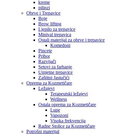
kreme
pilinzi
Obrve i Trepavice
Boje
Brow lifting
Ljepilo za trepavice
Minival trepavica
Ostali materijal za obrve i trepavice
Komedoni
Pincete
Pribor
Razvijači
Setovi za farbanje
Umjetne trepavice
Zaštitni Jastučići
Oprema za Kozmetičare
Ležajevi
Terapeutski ležajevi
Wellness
Ostala oprema za Kozmetičare
Lupe
Vapozoni
Visoka frekvencija
Radne Stolice za Kozmetičare
Potrošni materijal