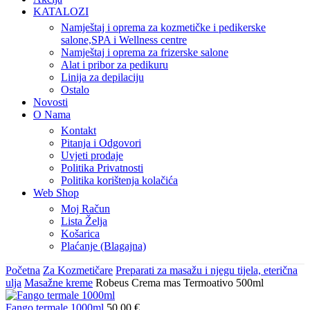
KATALOZI
Namještaj i oprema za kozmetičke i pedikerske
salone,SPA i Wellness centre
Namještaj i oprema za frizerske salone
Alat i pribor za pedikuru
Linija za depilaciju
Ostalo
Novosti
O Nama
Kontakt
Pitanja i Odgovori
Uvjeti prodaje
Politika Privatnosti
Politika korištenja kolačića
Web Shop
Moj Račun
Lista Želja
Košarica
Plaćanje (Blagajna)
Početna
Za Kozmetičare
Preparati za masažu i njegu tijela, eterična
ulja
Masažne kreme
Robeus Crema mas Termoativo 500ml
Fango termale 1000ml
50,00
€