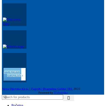
Nova Oprema d.o.o. | Zagreb | Dragutina Golika 101.
2022
Powered by
IT-Podrška
Početna