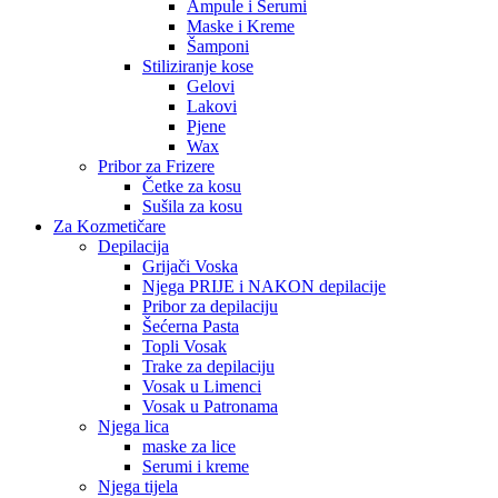
Ampule i Serumi
Maske i Kreme
Šamponi
Stiliziranje kose
Gelovi
Lakovi
Pjene
Wax
Pribor za Frizere
Četke za kosu
Sušila za kosu
Za Kozmetičare
Depilacija
Grijači Voska
Njega PRIJE i NAKON depilacije
Pribor za depilaciju
Šećerna Pasta
Topli Vosak
Trake za depilaciju
Vosak u Limenci
Vosak u Patronama
Njega lica
maske za lice
Serumi i kreme
Njega tijela