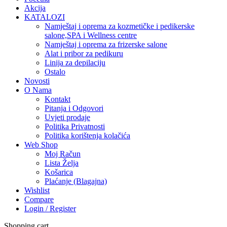
Akcija
KATALOZI
Namještaj i oprema za kozmetičke i pedikerske
salone,SPA i Wellness centre
Namještaj i oprema za frizerske salone
Alat i pribor za pedikuru
Linija za depilaciju
Ostalo
Novosti
O Nama
Kontakt
Pitanja i Odgovori
Uvjeti prodaje
Politika Privatnosti
Politika korištenja kolačića
Web Shop
Moj Račun
Lista Želja
Košarica
Plaćanje (Blagajna)
Wishlist
Compare
Login / Register
Shopping cart