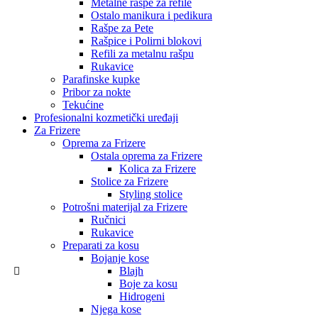
Metalne rašpe za refile
Ostalo manikura i pedikura
Rašpe za Pete
Rašpice i Polirni blokovi
Refili za metalnu rašpu
Rukavice
Parafinske kupke
Pribor za nokte
Tekućine
Profesionalni kozmetički uređaji
Za Frizere
Oprema za Frizere
Ostala oprema za Frizere
Kolica za Frizere
Stolice za Frizere
Styling stolice
Potrošni materijal za Frizere
Ručnici
Rukavice
Preparati za kosu
Bojanje kose
Blajh
Boje za kosu
Hidrogeni
Njega kose