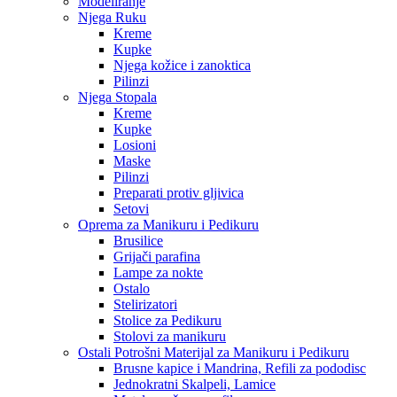
Modeliranje
Njega Ruku
Kreme
Kupke
Njega kožice i zanoktica
Pilinzi
Njega Stopala
Kreme
Kupke
Losioni
Maske
Pilinzi
Preparati protiv gljivica
Setovi
Oprema za Manikuru i Pedikuru
Brusilice
Grijači parafina
Lampe za nokte
Ostalo
Stelirizatori
Stolice za Pedikuru
Stolovi za manikuru
Ostali Potrošni Materijal za Manikuru i Pedikuru
Brusne kapice i Mandrina, Refili za pododisc
Jednokratni Skalpeli, Lamice