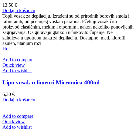
13,50
€
Dodaj u košaricu
Topli vosak za depilaciju. Izrađeni su od prirodnih borovih smola i
rafiniranih, od pčelinjeg voska i parafina. Pčelinji vosak čini
proizvod elastičnim, mekim i otpornim i nakon nekoliko ponovljenih
zagrijavanja. Osiguravaju glatko i učinkovito čupanje. Ne
zahtijevaju upotrebu traka za depilaciju. Dostupno: med, klorofil,
azulen, titanium rozi
Hot
Add to compare
Quick view
Add to wishlist
Lipo vosak u limenci Micromica 400ml
6,30
€
Dodaj u košaricu
Add to compare
Quick view
Add to wishlist