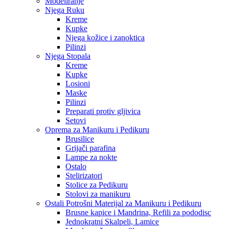
Modeliranje
Njega Ruku
Kreme
Kupke
Njega kožice i zanoktica
Pilinzi
Njega Stopala
Kreme
Kupke
Losioni
Maske
Pilinzi
Preparati protiv gljivica
Setovi
Oprema za Manikuru i Pedikuru
Brusilice
Grijači parafina
Lampe za nokte
Ostalo
Stelirizatori
Stolice za Pedikuru
Stolovi za manikuru
Ostali Potrošni Materijal za Manikuru i Pedikuru
Brusne kapice i Mandrina, Refili za pododisc
Jednokratni Skalpeli, Lamice