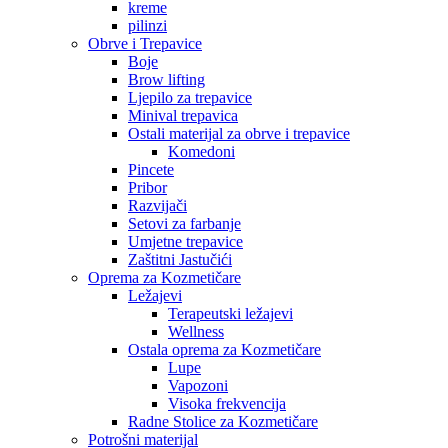
kreme
pilinzi
Obrve i Trepavice
Boje
Brow lifting
Ljepilo za trepavice
Minival trepavica
Ostali materijal za obrve i trepavice
Komedoni
Pincete
Pribor
Razvijači
Setovi za farbanje
Umjetne trepavice
Zaštitni Jastučići
Oprema za Kozmetičare
Ležajevi
Terapeutski ležajevi
Wellness
Ostala oprema za Kozmetičare
Lupe
Vapozoni
Visoka frekvencija
Radne Stolice za Kozmetičare
Potrošni materijal