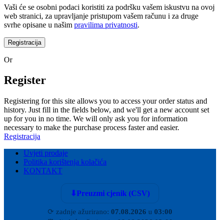
Vaši će se osobni podaci koristiti za podršku vašem iskustvu na ovoj
web stranici, za upravljanje pristupom vašem računu i za druge
svrhe opisane u našim
pravilima privatnosti
.
Registracija
Or
Register
Registering for this site allows you to access your order status and
history. Just fill in the fields below, and we'll get a new account set
up for you in no time. We will only ask you for information
necessary to make the purchase process faster and easier.
Registracija
Uvjeti prodaje
Politika korištenja kolačića
KONTAKT
⬇
Preuzmi cjenik (CSV)
⟳
zadnje ažurirano:
07.08.2026
u
03:00