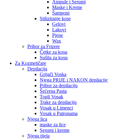
Ampule i Serumi
Maske i Kreme
Šamponi
Stiliziranje kose
Gelovi
Lakovi
Pjene
Wax
Pribor za Frizere
Četke za kosu
Sušila za kosu
Za Kozmetičare
Depilacija
Grijači Voska
Njega PRIJE i NAKON depilacije
Pribor za depilaciju
Šećerna Pasta
Topli Vosak
Trake za depilaciju
Vosak u Limenci
Vosak u Patronama
Njega lica
maske za lice
Serumi i kreme
Njega tijela