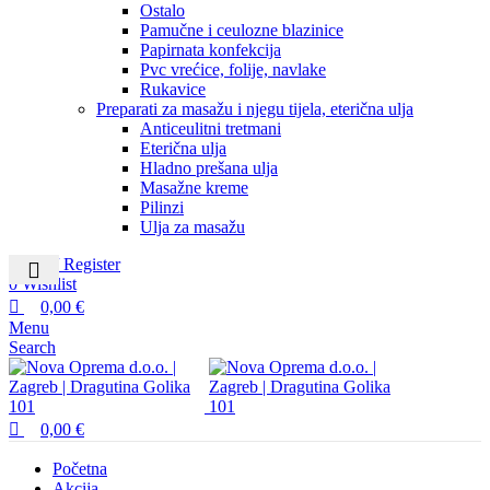
Ostalo
Pamučne i ceulozne blazinice
Papirnata konfekcija
Pvc vrećice, folije, navlake
Rukavice
Preparati za masažu i njegu tijela, eterična ulja
Anticeulitni tretmani
Eterična ulja
Hladno prešana ulja
Masažne kreme
Pilinzi
Ulja za masažu
Login / Register
0
Wishlist
0,00
€
Menu
Search
0,00
€
Početna
Akcija