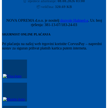
⏰
sljedeće ažuriranje:
08.08.2026 03:00
📦
veličina:
320.69 KB
NOVA OPREMA d.o.o. je nositelj
dozvole Halmed-a
. Ur. broj
rješenja: 381-13-07/183-24-03
SIGURNOST ONLINE PLAĆANJA
Pri plaćanju na našoj web trgovini koristite CorvusPay – napredni
sustav za siguran prihvat platnih kartica putem interneta.