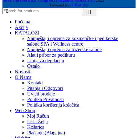
Nova Oprema d.o.o. | Zagreb | Dragutina Golika 101.
2022
Powered by
IT-Podrška
Početna
Akcija
KATALOZI
Namještaj i oprema za kozmetičke i pedikerske
salone,SPA i Wellness centre
Namještaj i oprema za frizerske salone
Alat i pribor za pedikuru
Linija za depilaciju
Ostalo
Novosti
O Nama
Kontakt
Pitanja i Odgovori
Uvjeti prodaje
Politika Privatnosti
Politika korištenja kolačića
Web Shop
Moj Račun
Lista Želja
Košarica
Plaćanje (Blagajna)