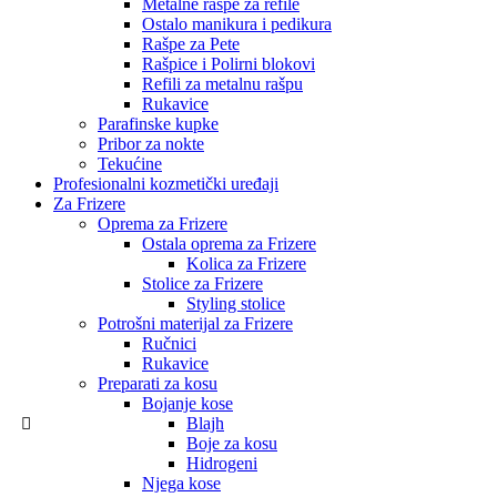
Metalne rašpe za refile
Ostalo manikura i pedikura
Rašpe za Pete
Rašpice i Polirni blokovi
Refili za metalnu rašpu
Rukavice
Parafinske kupke
Pribor za nokte
Tekućine
Profesionalni kozmetički uređaji
Za Frizere
Oprema za Frizere
Ostala oprema za Frizere
Kolica za Frizere
Stolice za Frizere
Styling stolice
Potrošni materijal za Frizere
Ručnici
Rukavice
Preparati za kosu
Bojanje kose
Blajh
Boje za kosu
Hidrogeni
Njega kose