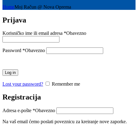
Home
Moj Račun @ Nova Oprema
Prijava
Korisničko ime ili email adresa
*
Obavezno
Password
*
Obavezno
Log in
Lost your password?
Remember me
Registracija
Adresa e-pošte
*
Obavezno
Na vaš email ćemo poslati poveznicu za kreiranje nove zaporke.