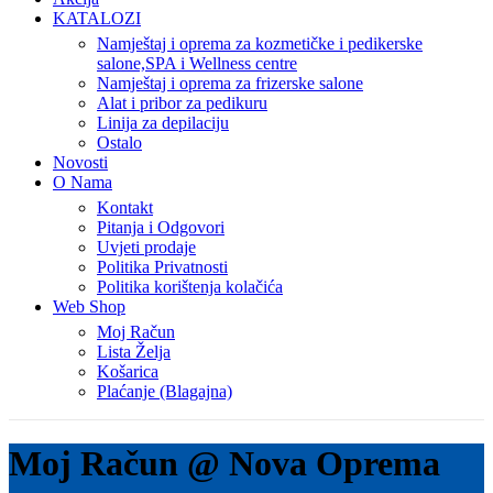
KATALOZI
Namještaj i oprema za kozmetičke i pedikerske
salone,SPA i Wellness centre
Namještaj i oprema za frizerske salone
Alat i pribor za pedikuru
Linija za depilaciju
Ostalo
Novosti
O Nama
Kontakt
Pitanja i Odgovori
Uvjeti prodaje
Politika Privatnosti
Politika korištenja kolačića
Web Shop
Moj Račun
Lista Želja
Košarica
Plaćanje (Blagajna)
Moj Račun @ Nova Oprema