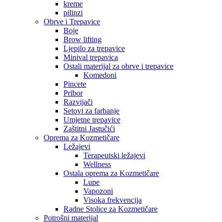
kreme
pilinzi
Obrve i Trepavice
Boje
Brow lifting
Ljepilo za trepavice
Minival trepavica
Ostali materijal za obrve i trepavice
Komedoni
Pincete
Pribor
Razvijači
Setovi za farbanje
Umjetne trepavice
Zaštitni Jastučići
Oprema za Kozmetičare
Ležajevi
Terapeutski ležajevi
Wellness
Ostala oprema za Kozmetičare
Lupe
Vapozoni
Visoka frekvencija
Radne Stolice za Kozmetičare
Potrošni materijal