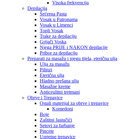
Visoka frekvencija
Depilacija
Šećerna Pasta
Vosak u Patronama
Vosak u Limenci
Topli Vosak
Trake za depilaciju
Grijači Voska
Njega PRIJE i NAKON depilacije
Pribor za depilaciju
Preparati za masažu i njegu tijela, eterična ulja
Ulja za masažu
Pilinzi
Eterična ulja
Hladno prešana ulja
Masažne kreme
Anticeulitni tretmani
Obrve i Trepavice
Ostali materijal za obrve i trepavice
Komedoni
Boje
Zaštitni Jastučići
Setovi za farbanje
Pincete
Umjetne trepavice