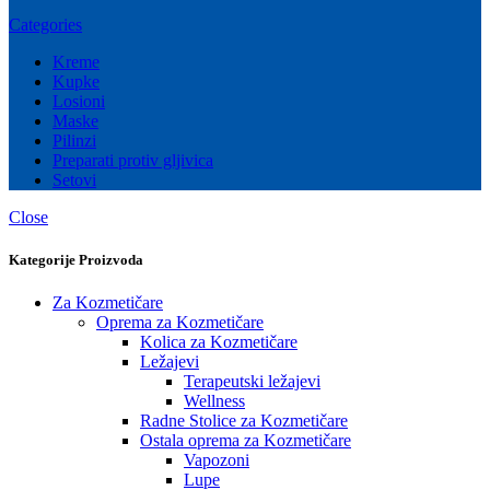
Categories
Kreme
Kupke
Losioni
Maske
Pilinzi
Preparati protiv gljivica
Setovi
Close
Kategorije Proizvoda
Za Kozmetičare
Oprema za Kozmetičare
Kolica za Kozmetičare
Ležajevi
Terapeutski ležajevi
Wellness
Radne Stolice za Kozmetičare
Ostala oprema za Kozmetičare
Vapozoni
Lupe