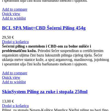
i spearmint ulja čini kožu baršunasto mekom i sjajnom.
Add to compare
Quick view
Add to wishlist
BCL SPA Mint+CBD Šećerni Piling 454g
29,50
€
Dodaj u košaricu
Šećerni piling s mentolom i CBD-om za bolne mišiće i
problematičnu kožu.
Prirodni šećer suspendiran u certificirenim
organskim uljima čini bazu luksuznih pilinga cijelog tijela. Šećer
uklanja mrtve stanice kože, a spoj arganovog, maslinovog, jojobinog
i spearmint ulja čini kožu baršunasto mekom i sjajnom.
Add to compare
Quick view
Add to wishlist
SkinSystem Piling za ruke i stopala 250ml
13,00
€
Dodaj u košaricu
Piling za stopala Neven-Koštice Marelice Nježni piling na bazi fino