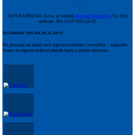
NOVA OPREMA d.o.o. je nositelj
dozvole Halmed-a
. Ur. broj
rješenja: 381-13-07/183-24-03
SIGURNOST ONLINE PLAĆANJA
Pri plaćanju na našoj web trgovini koristite CorvusPay – napredni
sustav za siguran prihvat platnih kartica putem interneta.