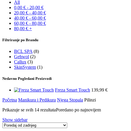
All
0,00
€
-
20,00
€
20,00
€
-
40,00
€
40,00
€
-
60,00
€
60,00
€
-
80,00
€
80,00
€
+
Filtriranje po Brandu
BCL SPA
(8)
Gehwol
(2)
Callux
(3)
SkinSystem
(1)
Nedavno Pogledani Proizvodi
Freza Smart Touch
139,99
€
Početna
Manikura i Pedikura
Njega Stopala
Pilinzi
Prikazuje se svih 14 rezultata
Poredano po najnovijem
Show sidebar