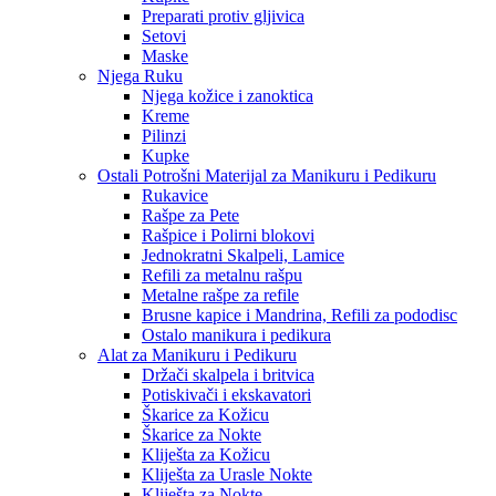
Preparati protiv gljivica
Setovi
Maske
Njega Ruku
Njega kožice i zanoktica
Kreme
Pilinzi
Kupke
Ostali Potrošni Materijal za Manikuru i Pedikuru
Rukavice
Rašpe za Pete
Rašpice i Polirni blokovi
Jednokratni Skalpeli, Lamice
Refili za metalnu rašpu
Metalne rašpe za refile
Brusne kapice i Mandrina, Refili za pododisc
Ostalo manikura i pedikura
Alat za Manikuru i Pedikuru
Držači skalpela i britvica
Potiskivači i ekskavatori
Škarice za Kožicu
Škarice za Nokte
Kliješta za Kožicu
Kliješta za Urasle Nokte
Kliješta za Nokte