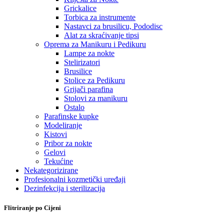
Grickalice
Torbica za instrumente
Nastavci za brusilicu, Pododisc
Alat za skraćivanje tipsi
Oprema za Manikuru i Pedikuru
Lampe za nokte
Stelirizatori
Brusilice
Stolice za Pedikuru
Grijači parafina
Stolovi za manikuru
Ostalo
Parafinske kupke
Modeliranje
Kistovi
Pribor za nokte
Gelovi
Tekućine
Nekategorizirane
Profesionalni kozmetički uređaji
Dezinfekcija i sterilizacija
Flitriranje po Cijeni