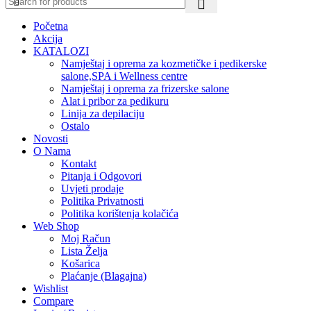
Početna
Akcija
KATALOZI
Namještaj i oprema za kozmetičke i pedikerske
salone,SPA i Wellness centre
Namještaj i oprema za frizerske salone
Alat i pribor za pedikuru
Linija za depilaciju
Ostalo
Novosti
O Nama
Kontakt
Pitanja i Odgovori
Uvjeti prodaje
Politika Privatnosti
Politika korištenja kolačića
Web Shop
Moj Račun
Lista Želja
Košarica
Plaćanje (Blagajna)
Wishlist
Compare