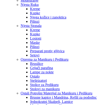
Modeliranje
Njega Ruku
Kreme
Kupke
Njega kožice i zanoktica
Pilinzi
Njega Stopala
Kreme
Kupke
Losioni
Maske
Pilinzi
Preparati protiv gljivica
Setovi
Oprema za Manikuru i Pedikuru
Brusilice
Grijači parafina
Lampe za nokte
Ostalo
Stelirizatori
Stolice za Pedikuru
Stolovi za manikuru
Ostali Potrošni Materijal za Manikuru i Pedikuru
Brusne kapice i Mandrina, Refili za pododisc
Jednokratni Skalpeli, Lamice