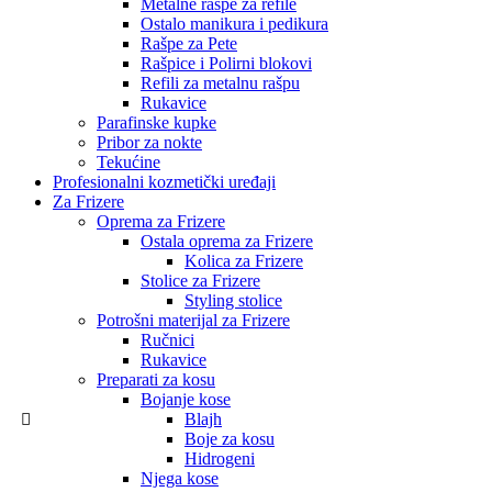
Metalne rašpe za refile
Ostalo manikura i pedikura
Rašpe za Pete
Rašpice i Polirni blokovi
Refili za metalnu rašpu
Rukavice
Parafinske kupke
Pribor za nokte
Tekućine
Profesionalni kozmetički uređaji
Za Frizere
Oprema za Frizere
Ostala oprema za Frizere
Kolica za Frizere
Stolice za Frizere
Styling stolice
Potrošni materijal za Frizere
Ručnici
Rukavice
Preparati za kosu
Bojanje kose
Blajh
Boje za kosu
Hidrogeni
Njega kose