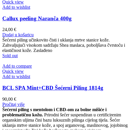
Quick view
Add to wishlist
Callux peeling Naranča 400g
24,00
€
Dodaj u košaricu
Šećerni piling učinkovito čisti i uklanja mrtve stanice kože.
Zahvaljujući visokom sadržaju Shea maslaca, poboljšava čvrstoću i
elastičnost kože. Zaslađeno
Sold out
Add to compare
Quick view
Add to wishlist
BCL SPA Mint+CBD Šećerni Piling 1814g
90,00
€
Pročitaj više
Šećerni piling s mentolom i CBD-om za bolne mišiće i
problematičnu kožu.
Prirodni šećer suspendiran u certificirenim
organskim uljima čini bazu luksuznih pilinga cijelog tijela. Šećer
uklanja mrtve stanice kože, a spoj arganovog, maslinovog, jojobinog