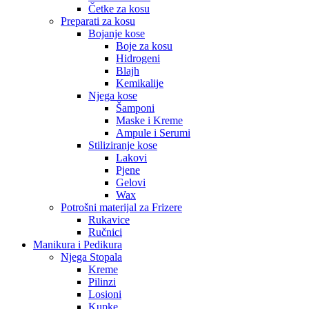
Četke za kosu
Preparati za kosu
Bojanje kose
Boje za kosu
Hidrogeni
Blajh
Kemikalije
Njega kose
Šamponi
Maske i Kreme
Ampule i Serumi
Stiliziranje kose
Lakovi
Pjene
Gelovi
Wax
Potrošni materijal za Frizere
Rukavice
Ručnici
Manikura i Pedikura
Njega Stopala
Kreme
Pilinzi
Losioni
Kupke