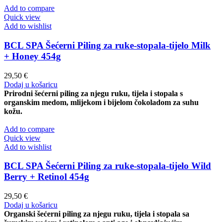
Add to compare
Quick view
Add to wishlist
BCL SPA Šećerni Piling za ruke-stopala-tijelo Milk
+ Honey 454g
29,50
€
Dodaj u košaricu
Prirodni šećerni piling za njegu ruku, tijela i stopala s
organskim medom, mlijekom i bijelom čokoladom za suhu
kožu.
Add to compare
Quick view
Add to wishlist
BCL SPA Šećerni Piling za ruke-stopala-tijelo Wild
Berry + Retinol 454g
29,50
€
Dodaj u košaricu
Organski šećerni piling za njegu ruku, tijela i stopala sa