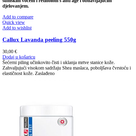
šumskim voćem i retinolom s anti age i obnavljajućim
djelovanjem.
Add to compare
Quick view
Add to wishlist
Callux Lavanda peeling 550g
30,00
€
Dodaj u košaricu
Šećerni piling učinkovito čisti i uklanja mrtve stanice kože.
Zahvaljujući visokom sadržaju Shea maslaca, poboljšava čvrstoću i
elastičnost kože. Zaslađeno