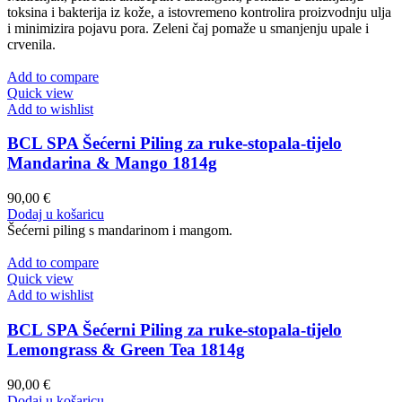
toksina i bakterija iz kože, a istovremeno kontrolira proizvodnju ulja
i minimizira pojavu pora. Zeleni čaj pomaže u smanjenju upale i
crvenila.
Add to compare
Quick view
Add to wishlist
BCL SPA Šećerni Piling za ruke-stopala-tijelo
Mandarina & Mango 1814g
90,00
€
Dodaj u košaricu
Šećerni piling s mandarinom i mangom.
Add to compare
Quick view
Add to wishlist
BCL SPA Šećerni Piling za ruke-stopala-tijelo
Lemongrass & Green Tea 1814g
90,00
€
Dodaj u košaricu