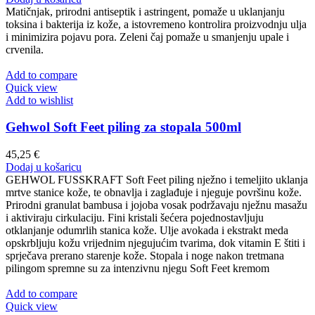
Matičnjak, prirodni antiseptik i astringent, pomaže u uklanjanju
toksina i bakterija iz kože, a istovremeno kontrolira proizvodnju ulja
i minimizira pojavu pora. Zeleni čaj pomaže u smanjenju upale i
crvenila.
Add to compare
Quick view
Add to wishlist
Gehwol Soft Feet piling za stopala 500ml
45,25
€
Dodaj u košaricu
GEHWOL FUSSKRAFT Soft Feet piling nježno i temeljito uklanja
mrtve stanice kože, te obnavlja i zaglađuje i njeguje površinu kože.
Prirodni granulat bambusa i jojoba vosak podržavaju nježnu masažu
i aktiviraju cirkulaciju. Fini kristali šećera pojednostavljuju
otklanjanje odumrlih stanica kože. Ulje avokada i ekstrakt meda
opskrbljuju kožu vrijednim njegujućim tvarima, dok vitamin E štiti i
sprječava prerano starenje kože. Stopala i noge nakon tretmana
pilingom spremne su za intenzivnu njegu Soft Feet kremom
Add to compare
Quick view