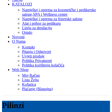
KATALOZI
Namještaj i oprema za kozmetičke i pedikerske
salone,SPA i Wellness centre
Namještaj i oprema za frizerske salone
Alat i pribor za pedikuru
Linija za depilaciju
Ostalo
Novosti
O Nama
Kontakt
Pitanja i Odgovori
Uvjeti prodaje
Politika Privatnosti
Politika korištenja kolačića
Web Shop
Moj Račun
Lista Želja
Košarica
Plaćanje (Blagajna)
Pilinzi