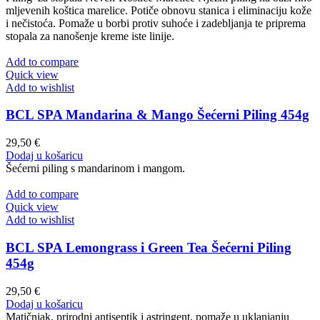
mljevenih koštica marelice. Potiče obnovu stanica i eliminaciju kože
i nečistoća. Pomaže u borbi protiv suhoće i zadebljanja te priprema
stopala za nanošenje kreme iste linije.
Add to compare
Quick view
Add to wishlist
BCL SPA Mandarina & Mango Šećerni Piling 454g
29,50
€
Dodaj u košaricu
Šećerni piling s mandarinom i mangom.
Add to compare
Quick view
Add to wishlist
BCL SPA Lemongrass i Green Tea Šećerni Piling
454g
29,50
€
Dodaj u košaricu
Matičnjak, prirodni antiseptik i astringent, pomaže u uklanjanju