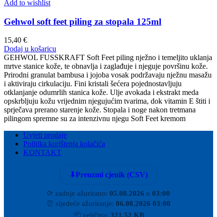
Add to wishlist
Gehwol soft feet piling za stopala 125ml
15,40
€
Dodaj u košaricu
GEHWOL FUSSKRAFT Soft Feet piling nježno i temeljito uklanja
mrtve stanice kože, te obnavlja i zaglađuje i njeguje površinu kože.
Prirodni granulat bambusa i jojoba vosak podržavaju nježnu masažu
i aktiviraju cirkulaciju. Fini kristali šećera pojednostavljuju
otklanjanje odumrlih stanica kože. Ulje avokada i ekstrakt meda
opskrbljuju kožu vrijednim njegujućim tvarima, dok vitamin E štiti i
sprječava prerano starenje kože. Stopala i noge nakon tretmana
pilingom spremne su za intenzivnu njegu Soft Feet kremom
Uvjeti prodaje
Politika korištenja kolačića
KONTAKT
⬇
Preuzmi cjenik (CSV)
⟳
zadnje ažurirano:
05.08.2026
u
03:00
⏰
sljedeće ažuriranje:
06.08.2026 03:00
📦
veličina:
321.52 KB