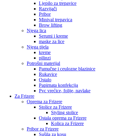
Ljepilo za trepavice
Razvijači
Pribor
Minival trepavica
Brow lifting
Njega lica
Serumi i kreme
maske za lice
Njega tijela
kreme
pilinzi
Potrošni materijal
Pamučne i ceulozne blazinice
Rukavice
Ostalo
Papirnata konfekcija
Pvc vrećice, folije, navlake
Za Frizere
Oprema za Frizere
Stolice za Frizere
Styling stolice
Ostala oprema za Frizere
Kolica za Frizere
Pribor za Frizere
Sušila za kosu