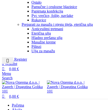
Ostalo
Pamučne i ceulozne blazinice
Papirnata konfekcija
Pvc vrećice, folije, navlake
Rukavice
Preparati za masažu i njegu tijela, eterična ulja
Anticeulitni tretmani
Eterična ulja
Hladno prešana ulja
Masažne kreme
Pilinzi
Ulja za masažu
Login / Register
0
Wishlist
0,00
€
Menu
Search
0,00
€
Početna
Akcija