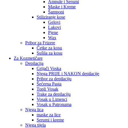
Ampule i Serumi
Maske i Kreme
Šamponi
Stiliziranje kose
Gelovi
Lakovi
Pjene
Wax
Pribor za Frizere
Četke za kosu
Sušila za kosu
Za Kozmetičare
Depilacija
Grijači Voska
Njega PRIJE i NAKON depilacije
Pribor za depilaciju
Šećerna Pasta
Topli Vosak
Trake za depilaciju
Vosak u Limenci
Vosak u Patronama
Njega lica
maske za lice
Serumi i kreme
Njega tijela