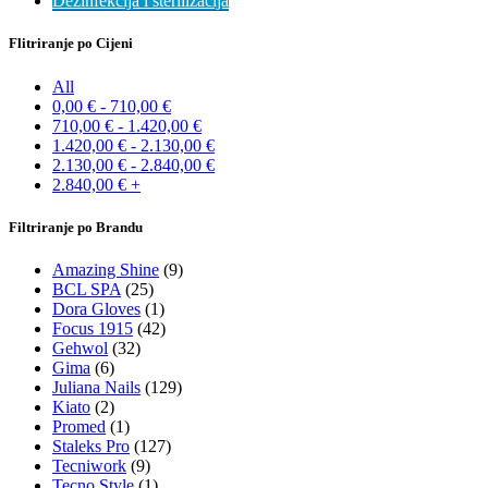
Dezinfekcija i sterilizacija
Flitriranje po Cijeni
All
0,00
€
-
710,00
€
710,00
€
-
1.420,00
€
1.420,00
€
-
2.130,00
€
2.130,00
€
-
2.840,00
€
2.840,00
€
+
Filtriranje po Brandu
Amazing Shine
(9)
BCL SPA
(25)
Dora Gloves
(1)
Focus 1915
(42)
Gehwol
(32)
Gima
(6)
Juliana Nails
(129)
Kiato
(2)
Promed
(1)
Staleks Pro
(127)
Tecniwork
(9)
Tecno Style
(1)