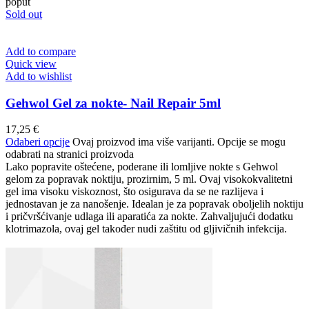
poput
Sold out
Add to compare
Quick view
Add to wishlist
Gehwol Gel za nokte- Nail Repair 5ml
17,25
€
Odaberi opcije
Ovaj proizvod ima više varijanti. Opcije se mogu
odabrati na stranici proizvoda
Lako popravite oštećene, poderane ili lomljive nokte s Gehwol
gelom za popravak noktiju, prozirnim, 5 ml. Ovaj visokokvalitetni
gel ima visoku viskoznost, što osigurava da se ne razlijeva i
jednostavan je za nanošenje. Idealan je za popravak oboljelih noktiju
i pričvršćivanje udlaga ili aparatića za nokte. Zahvaljujući dodatku
klotrimazola, ovaj gel također nudi zaštitu od gljivičnih infekcija.