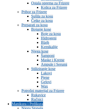
Ostala oprema za Frizere
Kolica za Frizere
Pribor za Frizere
Sušila za kosu
Četke za kosu
Preparati za kosu
Bojanje kose
Boje za kosu
Hidrogeni
Blajh
Kemikalije
Njega kose
Šamponi
Maske i Kreme
Ampule i Serumi
Stiliziranje kose
Lakovi
Pjene
Gelovi
Wax
Potrošni materijal za Frizere
Rukavice
Ručnici
Manikura i Pedikura
Njega Stopala