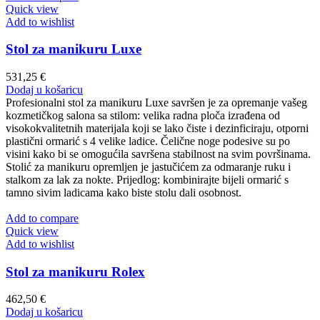
Quick view
Add to wishlist
Stol za manikuru Luxe
531,25
€
Dodaj u košaricu
Profesionalni stol za manikuru Luxe savršen je za opremanje vašeg
kozmetičkog salona sa stilom: velika radna ploča izrađena od
visokokvalitetnih materijala koji se lako čiste i dezinficiraju, otporni
plastični ormarić s 4 velike ladice. Čelične noge podesive su po
visini kako bi se omogućila savršena stabilnost na svim površinama.
Stolić za manikuru opremljen je jastučićem za odmaranje ruku i
stalkom za lak za nokte. Prijedlog: kombinirajte bijeli ormarić s
tamno sivim ladicama kako biste stolu dali osobnost.
Add to compare
Quick view
Add to wishlist
Stol za manikuru Rolex
462,50
€
Dodaj u košaricu