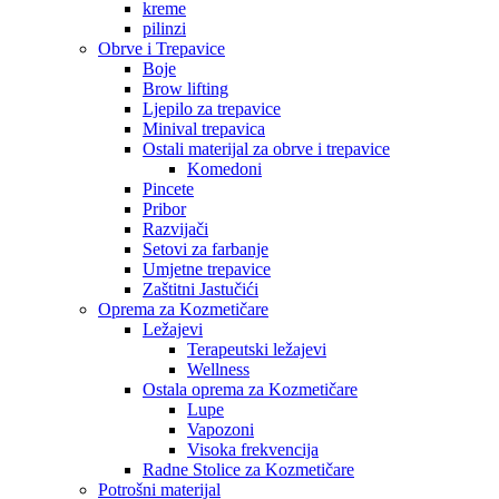
kreme
pilinzi
Obrve i Trepavice
Boje
Brow lifting
Ljepilo za trepavice
Minival trepavica
Ostali materijal za obrve i trepavice
Komedoni
Pincete
Pribor
Razvijači
Setovi za farbanje
Umjetne trepavice
Zaštitni Jastučići
Oprema za Kozmetičare
Ležajevi
Terapeutski ležajevi
Wellness
Ostala oprema za Kozmetičare
Lupe
Vapozoni
Visoka frekvencija
Radne Stolice za Kozmetičare
Potrošni materijal