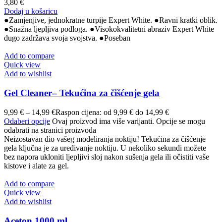
3,80
€
Dodaj u košaricu
●Zamjenjive, jednokratne turpije Expert White. ●Ravni kratki oblik.
●Snažna ljepljiva podloga. ●Visokokvalitetni abraziv Expert White
dugo zadržava svoja svojstva. ●Poseban
Add to compare
Quick view
Add to wishlist
Gel Cleaner– Tekućina za čišćenje gela
9,99
€
–
14,99
€
Raspon cijena: od 9,99 € do 14,99 €
Odaberi opcije
Ovaj proizvod ima više varijanti. Opcije se mogu
odabrati na stranici proizvoda
Neizostavan dio vašeg modeliranja noktiju! Tekućina za čišćenje
gela ključna je za uređivanje noktiju. U nekoliko sekundi možete
bez napora ukloniti ljepljivi sloj nakon sušenja gela ili očistiti vaše
kistove i alate za gel.
Add to compare
Quick view
Add to wishlist
Aceton 1000 ml