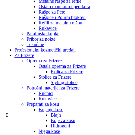
Metalne rašpe za refile
Ostalo manikura i pedikura
Rašpe za Pete
Rašpice i Polirni blokovi
Refili za metalnu rašpu
Rukavice
Parafinske kupke
Pribor za nokte
Tekućine
Profesionalni kozmetički uređaji
Za Frizere
Oprema za Frizere
Ostala oprema za Frizere
Kolica za Frizere
Stolice za Frizere
Styling stolice
Potrošni materijal za Frizere
Ručnici
Rukavice
Preparati za kosu
Bojanje kose
Blajh
Boje za kosu
Hidrogeni
Njega kose