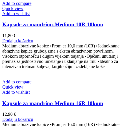
Add to compare
Quick view
Add to wishlist
Kapsule za mandrino-Medium 10R 10kom
11,80
€
Dodaj u košaricu
Medium abrazivne kapice •Promjer 10,0 mm (10R) •Jednokratne
abrazivne kapice grubog zrna s ekstra abrazivnom površinom,
visokom otpornošću i dugim vijekom trajanja •Ojačani unutarnji
premaz za jednostavno umetanje i uklanjanje na trnu •Idealno za
intenzivan tretman žuljeva, kurjih očiju i zadebljane kože
Add to compare
Quick view
Add to wishlist
Kapsule za mandrino-Medium 16R 10kom
12,90
€
Dodaj u košaricu
Medium abrazivne kapice •Promjer 16,0 mm (16R) •Jednokratne