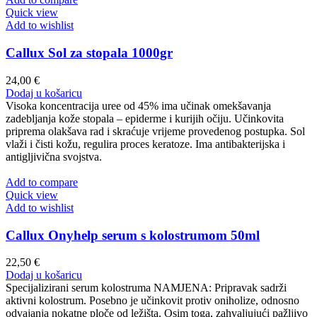
Quick view
Add to wishlist
Callux Sol za stopala 1000gr
24,00
€
Dodaj u košaricu
Visoka koncentracija uree od 45% ima učinak omekšavanja
zadebljanja kože stopala – epiderme i kurijih očiju. Učinkovita
priprema olakšava rad i skraćuje vrijeme provedenog postupka. Sol
vlaži i čisti kožu, regulira proces keratoze. Ima antibakterijska i
antigljivična svojstva.
Add to compare
Quick view
Add to wishlist
Callux Onyhelp serum s kolostrumom 50ml
22,50
€
Dodaj u košaricu
Specijalizirani serum kolostruma NAMJENA: Pripravak sadrži
aktivni kolostrum. Posebno je učinkovit protiv oniholize, odnosno
odvajanja nokatne ploče od ležišta. Osim toga, zahvaljujući pažljivo