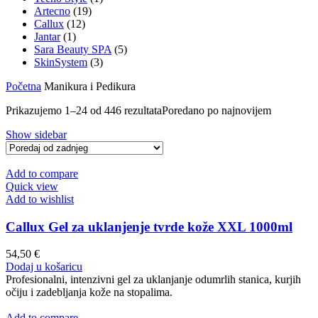
Artecno
(19)
Callux
(12)
Jantar
(1)
Sara Beauty SPA
(5)
SkinSystem
(3)
Početna
Manikura i Pedikura
Prikazujemo 1–24 od 446 rezultata
Poredano po najnovijem
Show sidebar
Add to compare
Quick view
Add to wishlist
Callux Gel za uklanjenje tvrde kože XXL 1000ml
54,50
€
Dodaj u košaricu
Profesionalni, intenzivni gel za uklanjanje odumrlih stanica, kurjih
očiju i zadebljanja kože na stopalima.
Add to compare