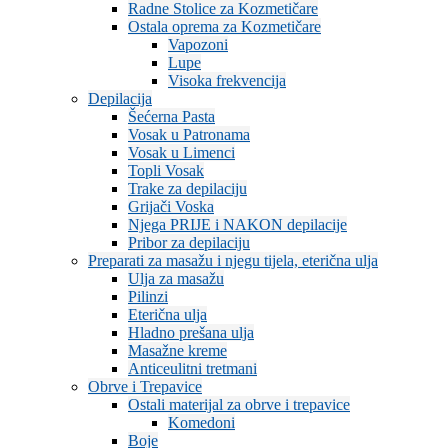
Radne Stolice za Kozmetičare
Ostala oprema za Kozmetičare
Vapozoni
Lupe
Visoka frekvencija
Depilacija
Šećerna Pasta
Vosak u Patronama
Vosak u Limenci
Topli Vosak
Trake za depilaciju
Grijači Voska
Njega PRIJE i NAKON depilacije
Pribor za depilaciju
Preparati za masažu i njegu tijela, eterična ulja
Ulja za masažu
Pilinzi
Eterična ulja
Hladno prešana ulja
Masažne kreme
Anticeulitni tretmani
Obrve i Trepavice
Ostali materijal za obrve i trepavice
Komedoni
Boje