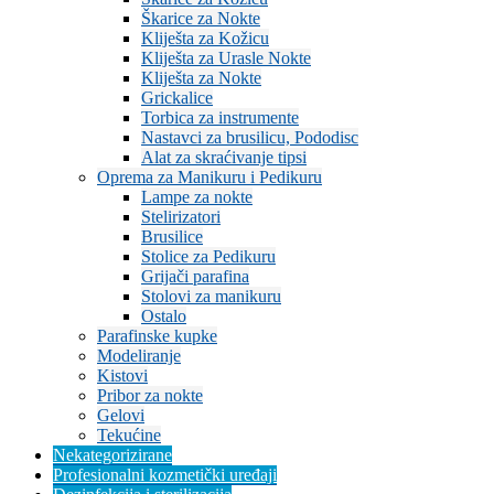
Škarice za Nokte
Kliješta za Kožicu
Kliješta za Urasle Nokte
Kliješta za Nokte
Grickalice
Torbica za instrumente
Nastavci za brusilicu, Pododisc
Alat za skraćivanje tipsi
Oprema za Manikuru i Pedikuru
Lampe za nokte
Stelirizatori
Brusilice
Stolice za Pedikuru
Grijači parafina
Stolovi za manikuru
Ostalo
Parafinske kupke
Modeliranje
Kistovi
Pribor za nokte
Gelovi
Tekućine
Nekategorizirane
Profesionalni kozmetički uređaji