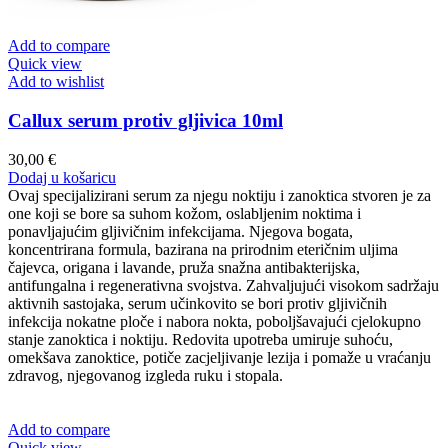
Add to compare
Quick view
Add to wishlist
Callux serum protiv gljivica 10ml
30,00
€
Dodaj u košaricu
Ovaj specijalizirani serum za njegu noktiju i zanoktica stvoren je za
one koji se bore sa suhom kožom, oslabljenim noktima i
ponavljajućim gljivičnim infekcijama. Njegova bogata,
koncentrirana formula, bazirana na prirodnim eteričnim uljima
čajevca, origana i lavande, pruža snažna antibakterijska,
antifungalna i regenerativna svojstva. Zahvaljujući visokom sadržaju
aktivnih sastojaka, serum učinkovito se bori protiv gljivičnih
infekcija nokatne ploče i nabora nokta, poboljšavajući cjelokupno
stanje zanoktica i noktiju. Redovita upotreba umiruje suhoću,
omekšava zanoktice, potiče zacjeljivanje lezija i pomaže u vraćanju
zdravog, njegovanog izgleda ruku i stopala.
Add to compare
Quick view