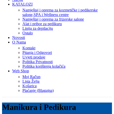
KATALOZI
Namještaj i oprema za kozmetičke i pedikerske
salone,SPA i Wellness centre
Namještaj i oprema za frizerske salone
Alat i pribor za pedikuru
Linija za depilaciju
Ostalo
Novosti
O Nama
Kontakt
Pitanja i Odgovori
Uvjeti prodaje
Politika Privatnosti
Politika korištenja kolačića
Web Shop
Moj Račun
Lista Želja
Košarica
Plaćanje (Blagajna)
Manikura i Pedikura