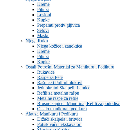
Kreme
Pilinzi
Losioni
Kupke
Preparati protiv gljivica
Setovi
Maske
Njega Ruku
Njega kožice i zanoktica
Kreme
Pilinzi
Kupke
Ostali Potrošni Materijal za Manikuru i Pedikuru
Rukavice
Rašpe za Pete
Rašpice i Polirni blokovi
Jednokratni Skalpeli, Lamice
Refili za metalnu rašpu
Metalne rašpe za refile
Brusne kapice i Mandrina, Refili za pododisc
Ostalo manikura i pedikura
Alat za Manikuru i Pedikuru
Držači skalpela i britvica
Potiskivači i ekskavatori
Škarice za Kožicu