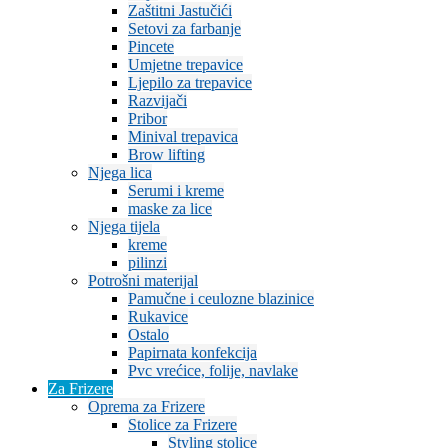
Zaštitni Jastučići
Setovi za farbanje
Pincete
Umjetne trepavice
Ljepilo za trepavice
Razvijači
Pribor
Minival trepavica
Brow lifting
Njega lica
Serumi i kreme
maske za lice
Njega tijela
kreme
pilinzi
Potrošni materijal
Pamučne i ceulozne blazinice
Rukavice
Ostalo
Papirnata konfekcija
Pvc vrećice, folije, navlake
Za Frizere
Oprema za Frizere
Stolice za Frizere
Styling stolice