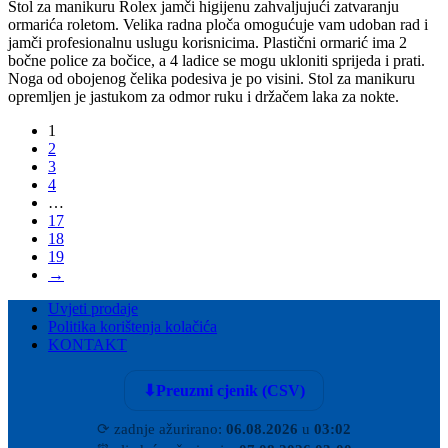
Stol za manikuru Rolex jamči higijenu zahvaljujući zatvaranju
ormarića roletom. Velika radna ploča omogućuje vam udoban rad i
jamči profesionalnu uslugu korisnicima. Plastični ormarić ima 2
bočne police za bočice, a 4 ladice se mogu ukloniti sprijeda i prati.
Noga od obojenog čelika podesiva je po visini. Stol za manikuru
opremljen je jastukom za odmor ruku i držačem laka za nokte.
1
2
3
4
…
17
18
19
→
Uvjeti prodaje
Politika korištenja kolačića
KONTAKT
⬇
Preuzmi cjenik (CSV)
⟳
zadnje ažurirano:
06.08.2026
u
03:02