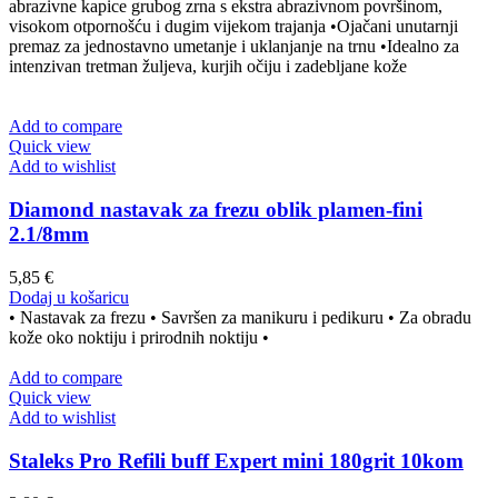
abrazivne kapice grubog zrna s ekstra abrazivnom površinom,
visokom otpornošću i dugim vijekom trajanja •Ojačani unutarnji
premaz za jednostavno umetanje i uklanjanje na trnu •Idealno za
intenzivan tretman žuljeva, kurjih očiju i zadebljane kože
Add to compare
Quick view
Add to wishlist
Diamond nastavak za frezu oblik plamen-fini
2.1/8mm
5,85
€
Dodaj u košaricu
• Nastavak za frezu • Savršen za manikuru i pedikuru • Za obradu
kože oko noktiju i prirodnih noktiju •
Add to compare
Quick view
Add to wishlist
Staleks Pro Refili buff Expert mini 180grit 10kom