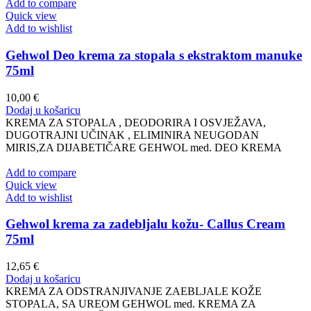
Add to compare
Quick view
Add to wishlist
Gehwol Deo krema za stopala s ekstraktom manuke
75ml
10,00
€
Dodaj u košaricu
KREMA ZA STOPALA , DEODORIRA I OSVJEŽAVA,
DUGOTRAJNI UČINAK , ELIMINIRA NEUGODAN
MIRIS,ZA DIJABETIČARE GEHWOL med. DEO KREMA
Add to compare
Quick view
Add to wishlist
Gehwol krema za zadebljalu kožu- Callus Cream
75ml
12,65
€
Dodaj u košaricu
KREMA ZA ODSTRANJIVANJE ZAEBLJALE KOŽE
STOPALA, SA UREOM GEHWOL med. KREMA ZA