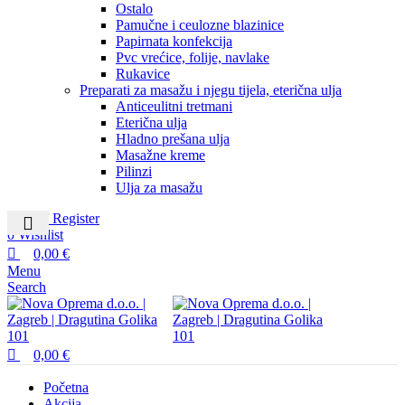
Ostalo
Pamučne i ceulozne blazinice
Papirnata konfekcija
Pvc vrećice, folije, navlake
Rukavice
Preparati za masažu i njegu tijela, eterična ulja
Anticeulitni tretmani
Eterična ulja
Hladno prešana ulja
Masažne kreme
Pilinzi
Ulja za masažu
Login / Register
0
Wishlist
0,00
€
Menu
Search
0,00
€
Početna
Akcija