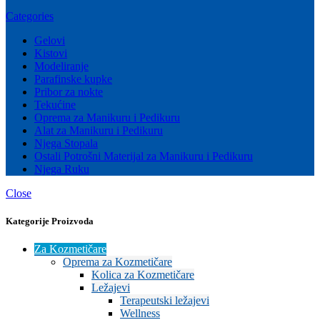
Categories
Gelovi
Kistovi
Modeliranje
Parafinske kupke
Pribor za nokte
Tekućine
Oprema za Manikuru i Pedikuru
Alat za Manikuru i Pedikuru
Njega Stopala
Ostali Potrošni Materijal za Manikuru i Pedikuru
Njega Ruku
Close
Kategorije Proizvoda
Za Kozmetičare
Oprema za Kozmetičare
Kolica za Kozmetičare
Ležajevi
Terapeutski ležajevi
Wellness