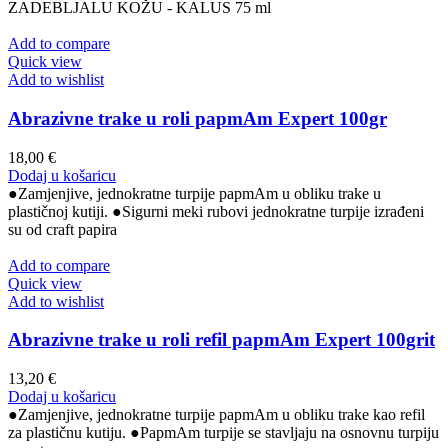
ZADEBLJALU KOŽU - KALUS 75 ml
Add to compare
Quick view
Add to wishlist
Abrazivne trake u roli papmAm Expert 100gr
18,00
€
Dodaj u košaricu
●Zamjenjive, jednokratne turpije papmAm u obliku trake u
plastičnoj kutiji. ●Sigurni meki rubovi jednokratne turpije izrađeni
su od craft papira
Add to compare
Quick view
Add to wishlist
Abrazivne trake u roli refil papmAm Expert 100grit
13,20
€
Dodaj u košaricu
●Zamjenjive, jednokratne turpije papmAm u obliku trake kao refil
za plastičnu kutiju. ●PapmAm turpije se stavljaju na osnovnu turpiju