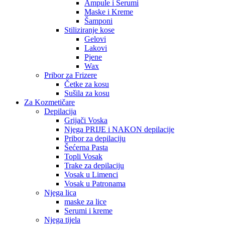
Ampule i Serumi
Maske i Kreme
Šamponi
Stiliziranje kose
Gelovi
Lakovi
Pjene
Wax
Pribor za Frizere
Četke za kosu
Sušila za kosu
Za Kozmetičare
Depilacija
Grijači Voska
Njega PRIJE i NAKON depilacije
Pribor za depilaciju
Šećerna Pasta
Topli Vosak
Trake za depilaciju
Vosak u Limenci
Vosak u Patronama
Njega lica
maske za lice
Serumi i kreme
Njega tijela