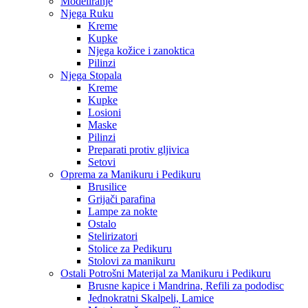
Modeliranje
Njega Ruku
Kreme
Kupke
Njega kožice i zanoktica
Pilinzi
Njega Stopala
Kreme
Kupke
Losioni
Maske
Pilinzi
Preparati protiv gljivica
Setovi
Oprema za Manikuru i Pedikuru
Brusilice
Grijači parafina
Lampe za nokte
Ostalo
Stelirizatori
Stolice za Pedikuru
Stolovi za manikuru
Ostali Potrošni Materijal za Manikuru i Pedikuru
Brusne kapice i Mandrina, Refili za pododisc
Jednokratni Skalpeli, Lamice