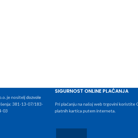
SIGURNOST ONLINE PLAĆANJA
. je nositelj
dozvole
rješenja: 381-13-07/183-
Pri plaćanju na našoj web trgovini koristite
4-03
platnih kartica putem interneta.