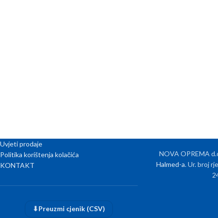
Uvjeti prodaje
NOVA OPREMA d.o.o
Politika korištenja kolačića
Halmed-a
. Ur. broj 
KONTAKT
2
⬇
Preuzmi cjenik (CSV)