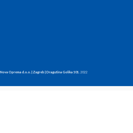
Nova Oprema d.o.o. | Zagreb | Dragutina Golika 101.
2022
Ime i Prezime
*
Email
*