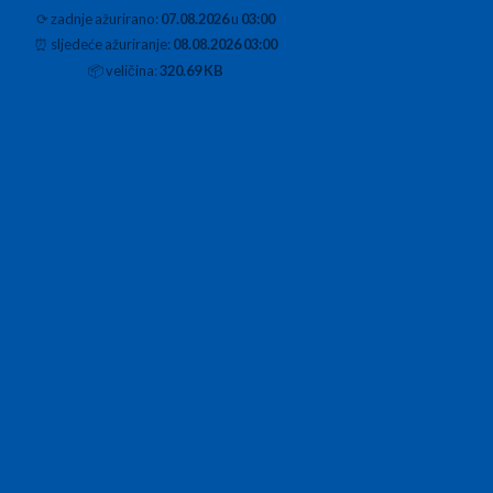
⟳
zadnje ažurirano:
07.08.2026
u
03:00
⏰
sljedeće ažuriranje:
08.08.2026 03:00
📦
veličina:
320.69 KB