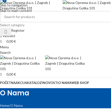
0
0
Skip to navigation
Skip to main content
Select category
Login / Register
1
Wishlist
0,00
€
Menu
Search
0,00
€
POČETNA
AKCIJA
KATALOZI
NOVOSTI
O NAMA
WEB SHOP
O Nama
Home
O Nama