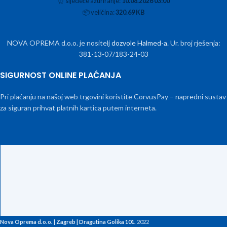
⏰
sljedeće ažuriranje:
10.08.2026 03:00
📦
veličina:
320.69 KB
NOVA OPREMA d.o.o. je nositelj
dozvole Halmed-a
. Ur. broj rješenja:
381-13-07/183-24-03
SIGURNOST ONLINE PLAĆANJA
Pri plaćanju na našoj web trgovini koristite CorvusPay – napredni sustav
za siguran prihvat platnih kartica putem interneta.
Nova Oprema d.o.o. | Zagreb | Dragutina Golika 101.
2022