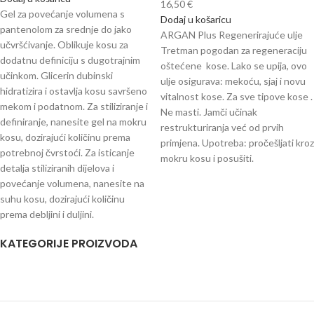
16,50
€
Gel za povećanje volumena s
Dodaj u košaricu
pantenolom za srednje do jako
ARGAN Plus Regenerirajuće ulje
učvršćivanje. Oblikuje kosu za
Tretman pogodan za regeneraciju
dodatnu definiciju s dugotrajnim
oštećene kose. Lako se upija, ovo
učinkom. Glicerin dubinski
ulje osigurava: mekoću, sjaj i novu
hidratizira i ostavlja kosu savršeno
vitalnost kose. Za sve tipove kose .
mekom i podatnom. Za stiliziranje i
Ne masti. Jamči učinak
definiranje, nanesite gel na mokru
restrukturiranja već od prvih
kosu, dozirajući količinu prema
primjena. Upotreba: pročešljati kroz
potrebnoj čvrstoći. Za isticanje
mokru kosu i posušiti.
detalja stiliziranih dijelova i
povećanje volumena, nanesite na
suhu kosu, dozirajući količinu
prema debljini i duljini.
KATEGORIJE PROIZVODA