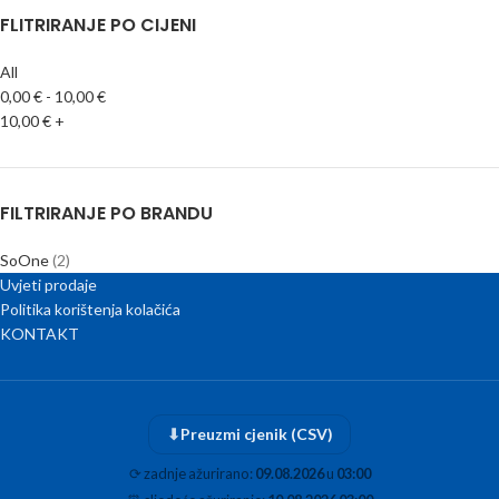
FLITRIRANJE PO CIJENI
All
0,00
€
-
10,00
€
10,00
€
+
FILTRIRANJE PO BRANDU
SoOne
(2)
Uvjeti prodaje
Politika korištenja kolačića
KONTAKT
⬇
Preuzmi cjenik (CSV)
⟳
zadnje ažurirano:
09.08.2026
u
03:00