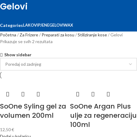
Gelovi
LAKOVI
PJENE
GELOVI
WAX
Categories
Početna
Za Frizere
Preparati za kosu
Stiliziranje kose
Gelovi
Prikazuje se svih 2 rezultata
Show sidebar
SoOne Syling gel za
SoOne Argan Plus
volumen 200ml
ulje za regeneraciju
100ml
12,50
€
Dodaj u košaricu