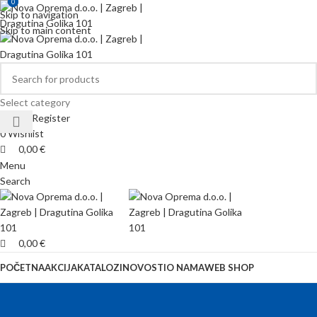
0
0
Skip to navigation
Skip to main content
Select category
Login / Register
0
Wishlist
0,00
€
Menu
Search
0,00
€
POČETNA
AKCIJA
KATALOZI
NOVOSTI
O NAMA
WEB SHOP