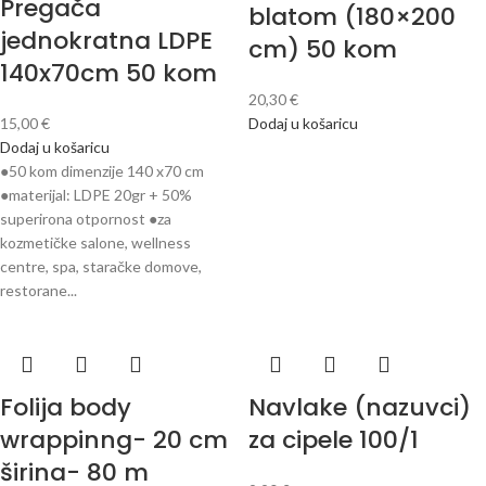
Pregača
blatom (180×200
jednokratna LDPE
cm) 50 kom
140x70cm 50 kom
20,30
€
15,00
€
Dodaj u košaricu
Dodaj u košaricu
●50 kom dimenzije 140 x70 cm
●materijal: LDPE 20gr + 50%
superirona otpornost ●za
kozmetičke salone, wellness
centre, spa, staračke domove,
restorane...
Folija body
Navlake (nazuvci)
wrappinng- 20 cm
za cipele 100/1
širina- 80 m