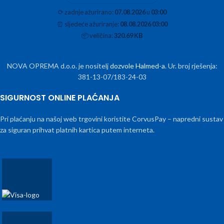
⟳
zadnje ažurirano:
07.08.2026
u
03:00
⏰
sljedeće ažuriranje:
08.08.2026 03:00
📦
veličina:
320.69 KB
NOVA OPREMA d.o.o. je nositelj
dozvole Halmed-a
. Ur. broj rješenja:
381-13-07/183-24-03
SIGURNOST ONLINE PLAĆANJA
Pri plaćanju na našoj web trgovini koristite CorvusPay – napredni sustav
za siguran prihvat platnih kartica putem interneta.