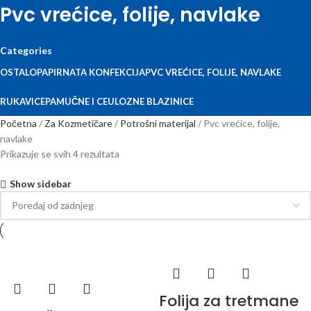
Pvc vrećice, folije, navlake
Categories
OSTALO
PAPIRNATA KONFEKCIJA
PVC VREĆICE, FOLIJE, NAVLAKE
RUKAVICE
PAMUČNE I CEULOZNE BLAZINICE
Početna
Za Kozmetičare
Potrošni materijal
Pvc vrećice, folije,
navlake
Prikazuje se svih 4 rezultata
Show sidebar
Folija za tretmane