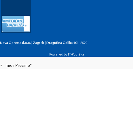
Nova Oprema d.o.o. | Zagreb | Dragutina Golika 101.
2022
Powered by
IT-Podrška
Ime i Prezime
*
Email
*
Poruka