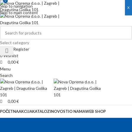
0
0
Skip to navigation
X
Skip to main content
Select category
Login / Register
0
Wishlist
0,00
€
Menu
Search
0,00
€
POČETNA
AKCIJA
KATALOZI
NOVOSTI
O NAMA
WEB SHOP