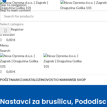
0
0
Skip to navigation
Skip to main content
Select category
Login / Register
0
Wishlist
0,00
€
Menu
Search
0,00
€
POČETNA
AKCIJA
KATALOZI
NOVOSTI
O NAMA
WEB SHOP
Nastavci za brusilicu, Pododisc