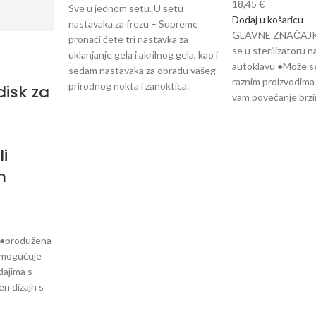
18,45
€
Sve u jednom setu. U setu
Dodaj u košaricu
nastavaka za frezu – Supreme
GLAVNE ZNAČAJKE 
pronaći ćete tri nastavka za
se u sterilizatoru n
uklanjanje gela i akrilnog gela, kao i
autoklavu ●Može se 
sedam nastavaka za obradu vašeg
raznim proizvodim
prirodnog nokta i zanoktica.
disk za
vam povećanje brz
M
i
m
●produžena
omogućuje
đajima s
n dizajn s