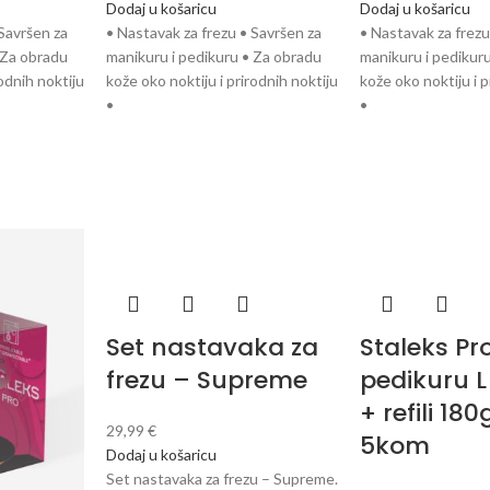
Dodaj u košaricu
Dodaj u košaricu
 Savršen za
• Nastavak za frezu • Savršen za
• Nastavak za frezu
 Za obradu
manikuru i pedikuru • Za obradu
manikuru i pedikur
rodnih noktiju
kože oko noktiju i prirodnih noktiju
kože oko noktiju i p
•
•
Set nastavaka za
Staleks Pr
frezu – Supreme
pedikuru 
+ refili 180
29,99
€
5kom
Dodaj u košaricu
Set nastavaka za frezu – Supreme.