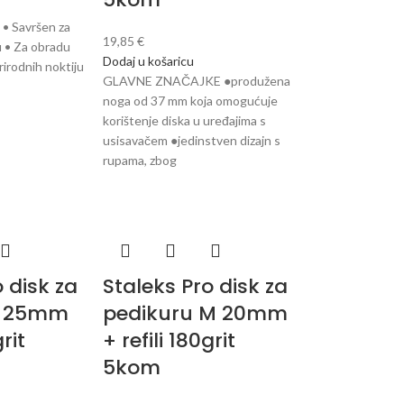
 • Savršen za
19,85
€
u • Za obradu
Dodaj u košaricu
rirodnih noktiju
GLAVNE ZNAČAJKE ●produžena
noga od 37 mm koja omogućuje
korištenje diska u uređajima s
usisavačem ●jedinstven dizajn s
rupama, zbog
o disk za
Staleks Pro disk za
L 25mm
pedikuru M 20mm
grit
+ refili 180grit
5kom