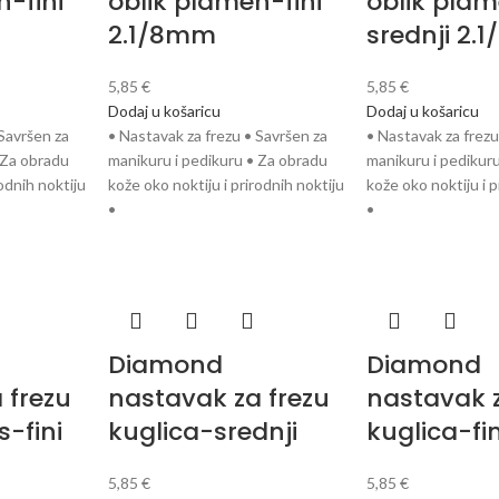
n-fini
oblik plamen-fini
oblik pla
2.1/8mm
srednji 2
5,85
€
5,85
€
Dodaj u košaricu
Dodaj u košaricu
 Savršen za
• Nastavak za frezu • Savršen za
• Nastavak za frezu
 Za obradu
manikuru i pedikuru • Za obradu
manikuru i pedikur
rodnih noktiju
kože oko noktiju i prirodnih noktiju
kože oko noktiju i p
•
•
Diamond
Diamond
 frezu
nastavak za frezu
nastavak z
s-fini
kuglica-srednji
kuglica-fin
5,85
€
5,85
€