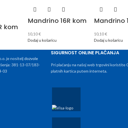
Mandrino 16R kom
Mandrino 
R kom
10,10
€
10,10
€
Dodaj u košaricu
Dodaj u košaricu
SIGURNOST ONLINE PLAĆANJA
. je nositelj
dozvole
rješenja: 381-13-07/183-
Pri plaćanju na našoj web trgovini koristite
4-03
platnih kartica putem interneta.