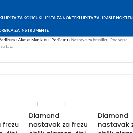
KLIJEŠTA ZA KOŽICU
KLIJEŠTA ZA NOKTE
KLIJEŠTA ZA URASLE NOKTE
N
ORBICA ZA INSTRUMENTE
Pedikura
Alat za Manikuru i Pedikuru
Nastavci za brusilicu, Pododisc
ezultata
Diamond
Diamond
 frezu
nastavak za frezu
nastavak z