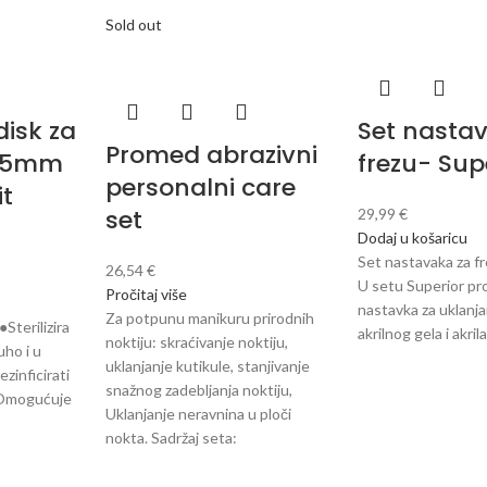
Sold out
disk za
Set nasta
Promed abrazivni
 15mm
frezu- Sup
personalni care
it
set
29,99
€
Dodaj u košaricu
Set nastavaka za f
26,54
€
U setu Superior pro
Pročitaj više
nastavka za uklanja
Za potpunu manikuru prirodnih
terilizira
akrilnog gela i akril
noktiju: skraćivanje noktiju,
uho i u
uklanjanje kutikule, stanjivanje
zinficirati
snažnog zadebljanja noktiju,
●Omogućuje
Uklanjanje neravnina u ploči
nokta. Sadržaj seta: