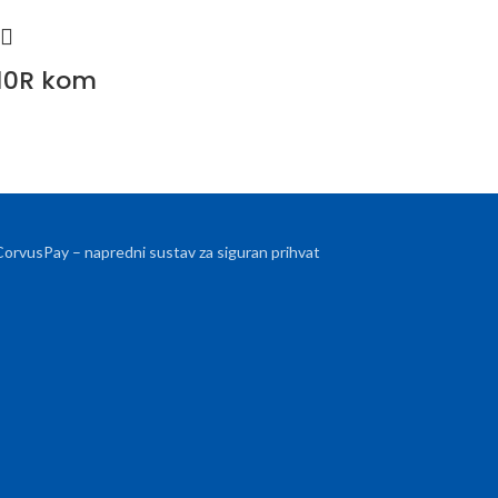
10R kom
 CorvusPay – napredni sustav za siguran prihvat