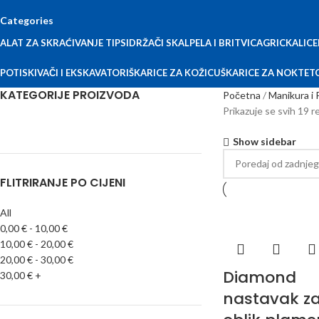
Categories
ALAT ZA SKRAĆIVANJE TIPSI
DRŽAČI SKALPELA I BRITVICA
GRICKALICE
POTISKIVAČI I EKSKAVATORI
ŠKARICE ZA KOŽICU
ŠKARICE ZA NOKTE
T
KATEGORIJE PROIZVODA
Početna
Manikura i 
Prikazuje se svih 19 r
Show sidebar
FLITRIRANJE PO CIJENI
All
0,00
€
-
10,00
€
10,00
€
-
20,00
€
20,00
€
-
30,00
€
Diamond
30,00
€
+
nastavak za