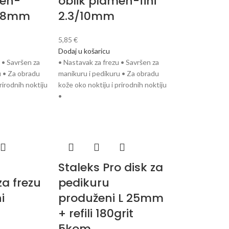
men-
oblik plamen-fini
.1/8mm
2.3/10mm
5,85
€
Dodaj u košaricu
 • Savršen za
• Nastavak za frezu • Savršen za
u • Za obradu
manikuru i pedikuru • Za obradu
rirodnih noktiju
kože oko noktiju i prirodnih noktiju
•
Staleks Pro disk za
a frezu
pedikuru
i
produženi L 25mm
+ refili 180grit
5kom