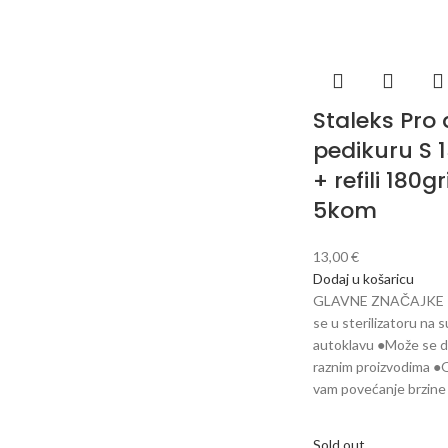
Staleks Pro 
pedikuru S
+ refili 180gr
5kom
13,00
€
Dodaj u košaricu
GLAVNE ZNAČAJKE ●S
se u sterilizatoru na s
autoklavu ●Može se de
raznim proizvodima 
vam povećanje brzine
Sold out