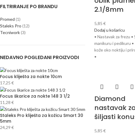
oblik plame
FILTRIRANJE PO BRANDU
2.1/8mm
Promed
(1)
5,85
€
Staleks Pro
(12)
Dodaj u košaricu
Tecniwork
(3)
• Nastavak za frezu •
manikuru i pedikuru •
kože oko noktiju i pri
NEDAVNO POGLEDANI PROIZVODI
•
Focus kliješta za nokte 10cm
17,25
€
Focus škarice za nokte 148 3 1/2
Diamond
11,28
€
nastavak za
šiljasti konu
Staleks Pro kliješta za kožicu Smart 30
5mm
24,29
€
5,85
€