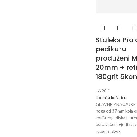
Staleks Pro 
pedikuru
produženi 
20mm + refil
180grit 5ko
16,90
€
Dodaj u košaricu
GLAVNE ZNAČAJKE 
noga od 37 mm koja 
korištenje diska u ure
usisavačem ●jedinstve
rupama, zbog