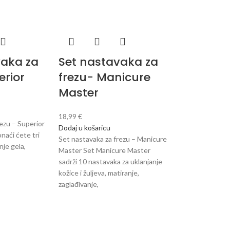
vaka za
Set nastavaka za
erior
frezu- Manicure
Master
18,99
€
rezu – Superior
Dodaj u košaricu
naći ćete tri
Set nastavaka za frezu – Manicure
nje gela,
Master Set Manicure Master
a
sadrži 10 nastavaka za uklanjanje
kožice i žuljeva, matiranje,
zaglađivanje,