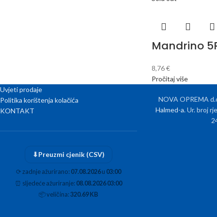
Mandrino 5
8,76
€
Pročitaj više
Uvjeti prodaje
NOVA OPREMA d.o.o
Politika korištenja kolačića
Halmed-a
. Ur. broj 
KONTAKT
2
⬇
Preuzmi cjenik (CSV)
⟳
zadnje ažurirano:
07.08.2026
u
03:00
⏰
sljedeće ažuriranje:
08.08.2026 03:00
📦
veličina:
320.69 KB