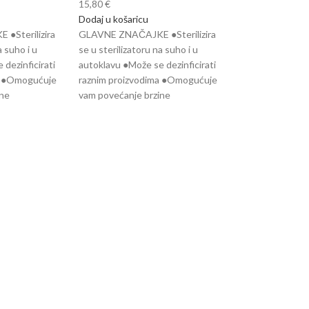
15,80
€
Dodaj u košaricu
●Sterilizira
GLAVNE ZNAČAJKE ●Sterilizira
a suho i u
se u sterilizatoru na suho i u
dezinficirati
autoklavu ●Može se dezinficirati
a ●Omogućuje
raznim proizvodima ●Omogućuje
ine
vam povećanje brzine