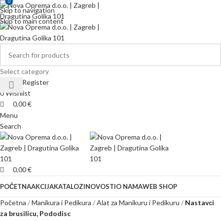
0
0
Skip to navigation
Skip to main content
Select category
Login / Register
0
Wishlist
0,00
€
Menu
Search
0,00
€
POČETNA
AKCIJA
KATALOZI
NOVOSTI
O NAMA
WEB SHOP
Početna
Manikura i Pedikura
Alat za Manikuru i Pedikuru
Nastavci
za brusilicu, Pododisc