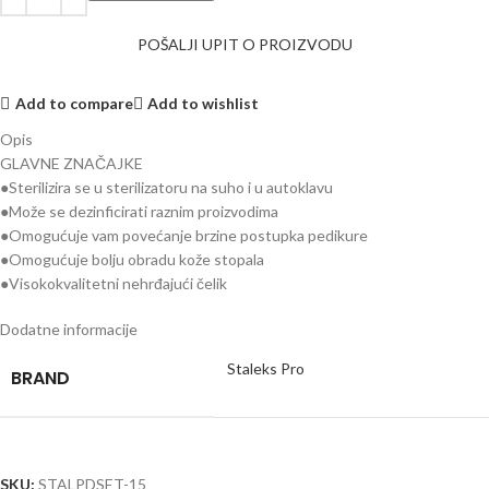
POŠALJI UPIT O PROIZVODU
Add to compare
Add to wishlist
Opis
GLAVNE ZNAČAJKE
●Sterilizira se u sterilizatoru na suho i u autoklavu
●Može se dezinficirati raznim proizvodima
●Omogućuje vam povećanje brzine postupka pedikure
●Omogućuje bolju obradu kože stopala
●Visokokvalitetni nehrđajući čelik
Dodatne informacije
Staleks Pro
BRAND
SKU:
STALPDSET-15