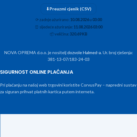
⬇
Preuzmi cjenik (CSV)
⟳
zadnje ažurirano:
10.08.2026
u
03:00
⏰
sljedeće ažuriranje:
11.08.2026 03:00
📦
veličina:
320.69 KB
NOVA OPREMA d.o.o. je nositelj
dozvole Halmed-a
. Ur. broj rješenja:
381-13-07/183-24-03
SIGURNOST ONLINE PLAĆANJA
Pri plaćanju na našoj web trgovini koristite CorvusPay – napredni sustav
za siguran prihvat platnih kartica putem interneta.