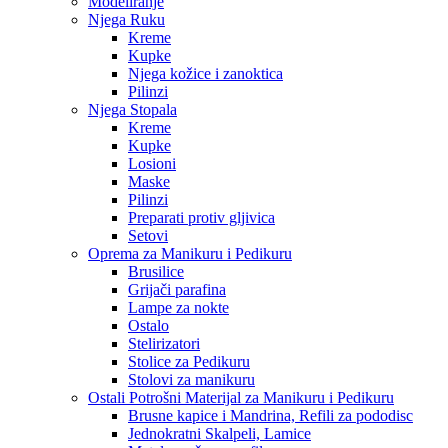
Modeliranje
Njega Ruku
Kreme
Kupke
Njega kožice i zanoktica
Pilinzi
Njega Stopala
Kreme
Kupke
Losioni
Maske
Pilinzi
Preparati protiv gljivica
Setovi
Oprema za Manikuru i Pedikuru
Brusilice
Grijači parafina
Lampe za nokte
Ostalo
Stelirizatori
Stolice za Pedikuru
Stolovi za manikuru
Ostali Potrošni Materijal za Manikuru i Pedikuru
Brusne kapice i Mandrina, Refili za pododisc
Jednokratni Skalpeli, Lamice