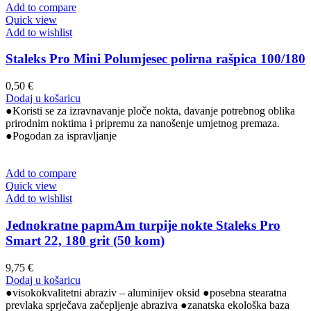
Add to compare
Quick view
Add to wishlist
Staleks Pro Mini Polumjesec polirna rašpica 100/180
0,50
€
Dodaj u košaricu
●Koristi se za izravnavanje ploče nokta, davanje potrebnog oblika
prirodnim noktima i pripremu za nanošenje umjetnog premaza.
●Pogodan za ispravljanje
Add to compare
Quick view
Add to wishlist
Jednokratne papmAm turpije nokte Staleks Pro
Smart 22, 180 grit (50 kom)
9,75
€
Dodaj u košaricu
●visokokvalitetni abraziv – aluminijev oksid ●posebna stearatna
prevlaka sprječava začepljenje abraziva ●zanatska ekološka baza