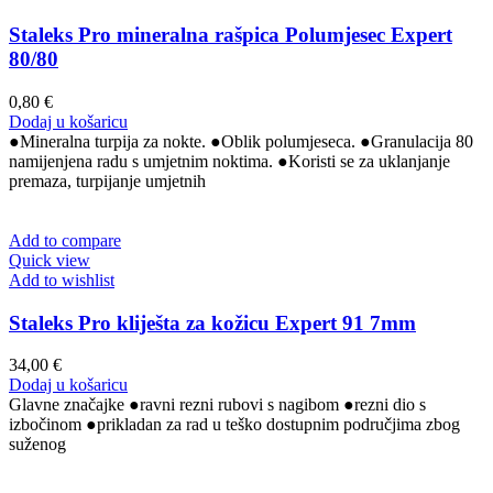
Staleks Pro mineralna rašpica Polumjesec Expert
80/80
0,80
€
Dodaj u košaricu
●Mineralna turpija za nokte. ●Oblik polumjeseca. ●Granulacija 80
namijenjena radu s umjetnim noktima. ●Koristi se za uklanjanje
premaza, turpijanje umjetnih
Add to compare
Quick view
Add to wishlist
Staleks Pro kliješta za kožicu Expert 91 7mm
34,00
€
Dodaj u košaricu
Glavne značajke ●ravni rezni rubovi s nagibom ●rezni dio s
izbočinom ●prikladan za rad u teško dostupnim područjima zbog
suženog