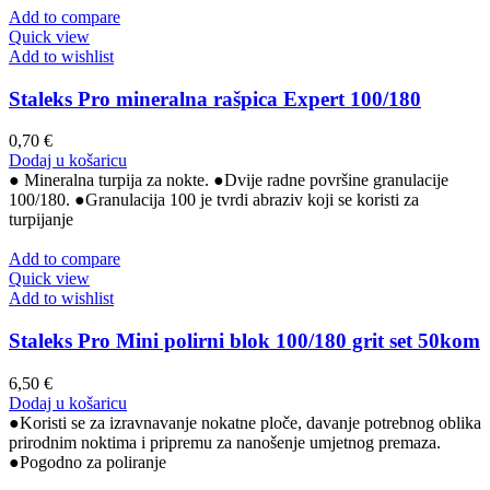
Add to compare
Quick view
Add to wishlist
Staleks Pro mineralna rašpica Expert 100/180
0,70
€
Dodaj u košaricu
● Mineralna turpija za nokte. ●Dvije radne površine granulacije
100/180. ●Granulacija 100 je tvrdi abraziv koji se koristi za
turpijanje
Add to compare
Quick view
Add to wishlist
Staleks Pro Mini polirni blok 100/180 grit set 50kom
6,50
€
Dodaj u košaricu
●Koristi se za izravnavanje nokatne ploče, davanje potrebnog oblika
prirodnim noktima i pripremu za nanošenje umjetnog premaza.
●Pogodno za poliranje