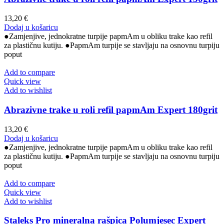
13,20
€
Dodaj u košaricu
●Zamjenjive, jednokratne turpije papmAm u obliku trake kao refil
za plastičnu kutiju. ●PapmAm turpije se stavljaju na osnovnu turpiju
poput
Add to compare
Quick view
Add to wishlist
Abrazivne trake u roli refil papmAm Expert 180grit
13,20
€
Dodaj u košaricu
●Zamjenjive, jednokratne turpije papmAm u obliku trake kao refil
za plastičnu kutiju. ●PapmAm turpije se stavljaju na osnovnu turpiju
poput
Add to compare
Quick view
Add to wishlist
Staleks Pro mineralna rašpica Polumjesec Expert