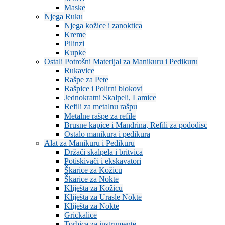
Maske
Njega Ruku
Njega kožice i zanoktica
Kreme
Pilinzi
Kupke
Ostali Potrošni Materijal za Manikuru i Pedikuru
Rukavice
Rašpe za Pete
Rašpice i Polirni blokovi
Jednokratni Skalpeli, Lamice
Refili za metalnu rašpu
Metalne rašpe za refile
Brusne kapice i Mandrina, Refili za pododisc
Ostalo manikura i pedikura
Alat za Manikuru i Pedikuru
Držači skalpela i britvica
Potiskivači i ekskavatori
Škarice za Kožicu
Škarice za Nokte
Kliješta za Kožicu
Kliješta za Urasle Nokte
Kliješta za Nokte
Grickalice
Torbica za instrumente