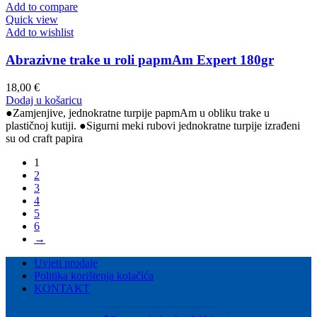
Add to compare
Quick view
Add to wishlist
Abrazivne trake u roli papmAm Expert 180gr
18,00
€
Dodaj u košaricu
●Zamjenjive, jednokratne turpije papmAm u obliku trake u
plastičnoj kutiji. ●Sigurni meki rubovi jednokratne turpije izrađeni
su od craft papira
1
2
3
4
5
6
→
Uvjeti prodaje
Politika korištenja kolačića
KONTAKT