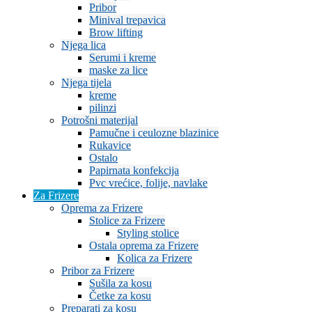
Pribor
Minival trepavica
Brow lifting
Njega lica
Serumi i kreme
maske za lice
Njega tijela
kreme
pilinzi
Potrošni materijal
Pamučne i ceulozne blazinice
Rukavice
Ostalo
Papirnata konfekcija
Pvc vrećice, folije, navlake
Za Frizere
Oprema za Frizere
Stolice za Frizere
Styling stolice
Ostala oprema za Frizere
Kolica za Frizere
Pribor za Frizere
Sušila za kosu
Četke za kosu
Preparati za kosu