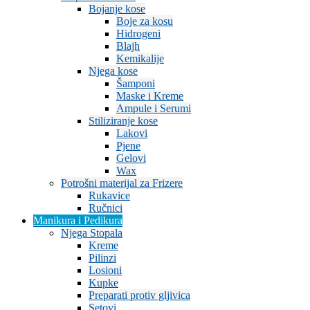
Bojanje kose
Boje za kosu
Hidrogeni
Blajh
Kemikalije
Njega kose
Šamponi
Maske i Kreme
Ampule i Serumi
Stiliziranje kose
Lakovi
Pjene
Gelovi
Wax
Potrošni materijal za Frizere
Rukavice
Ručnici
Manikura i Pedikura
Njega Stopala
Kreme
Pilinzi
Losioni
Kupke
Preparati protiv gljivica
Setovi