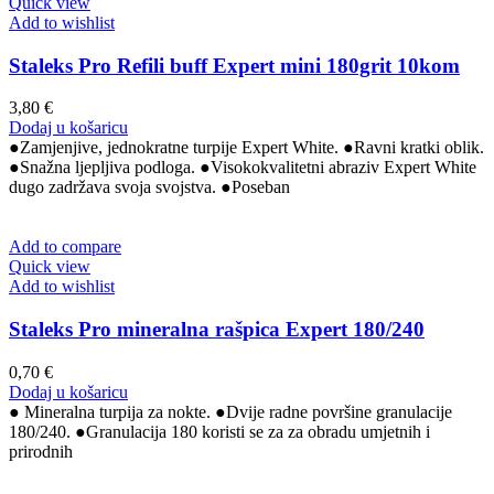
Quick view
Add to wishlist
Staleks Pro Refili buff Expert mini 180grit 10kom
3,80
€
Dodaj u košaricu
●Zamjenjive, jednokratne turpije Expert White. ●Ravni kratki oblik.
●Snažna ljepljiva podloga. ●Visokokvalitetni abraziv Expert White
dugo zadržava svoja svojstva. ●Poseban
Add to compare
Quick view
Add to wishlist
Staleks Pro mineralna rašpica Expert 180/240
0,70
€
Dodaj u košaricu
● Mineralna turpija za nokte. ●Dvije radne površine granulacije
180/240. ●Granulacija 180 koristi se za za obradu umjetnih i
prirodnih