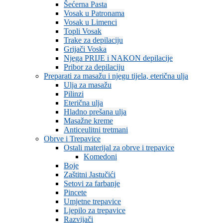
Šećerna Pasta
Vosak u Patronama
Vosak u Limenci
Topli Vosak
Trake za depilaciju
Grijači Voska
Njega PRIJE i NAKON depilacije
Pribor za depilaciju
Preparati za masažu i njegu tijela, eterična ulja
Ulja za masažu
Pilinzi
Eterična ulja
Hladno prešana ulja
Masažne kreme
Anticeulitni tretmani
Obrve i Trepavice
Ostali materijal za obrve i trepavice
Komedoni
Boje
Zaštitni Jastučići
Setovi za farbanje
Pincete
Umjetne trepavice
Ljepilo za trepavice
Razvijači