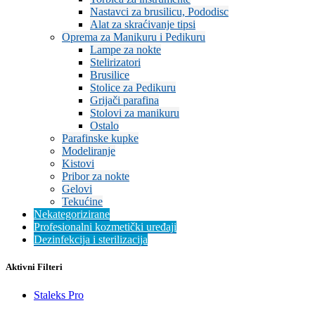
Nastavci za brusilicu, Pododisc
Alat za skraćivanje tipsi
Oprema za Manikuru i Pedikuru
Lampe za nokte
Stelirizatori
Brusilice
Stolice za Pedikuru
Grijači parafina
Stolovi za manikuru
Ostalo
Parafinske kupke
Modeliranje
Kistovi
Pribor za nokte
Gelovi
Tekućine
Nekategorizirane
Profesionalni kozmetički uređaji
Dezinfekcija i sterilizacija
Aktivni Filteri
Staleks Pro