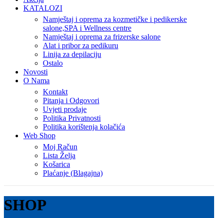
KATALOZI
Namještaj i oprema za kozmetičke i pedikerske
salone,SPA i Wellness centre
Namještaj i oprema za frizerske salone
Alat i pribor za pedikuru
Linija za depilaciju
Ostalo
Novosti
O Nama
Kontakt
Pitanja i Odgovori
Uvjeti prodaje
Politika Privatnosti
Politika korištenja kolačića
Web Shop
Moj Račun
Lista Želja
Košarica
Plaćanje (Blagajna)
SHOP