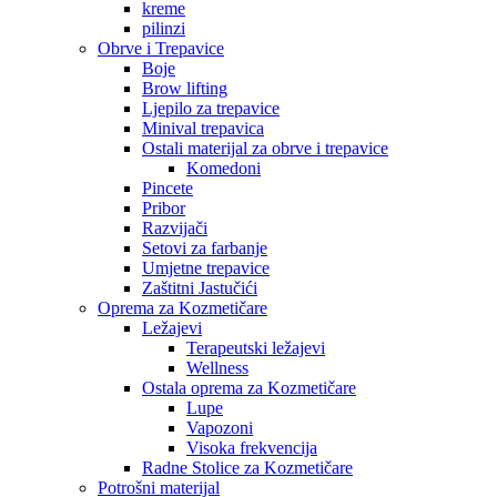
kreme
pilinzi
Obrve i Trepavice
Boje
Brow lifting
Ljepilo za trepavice
Minival trepavica
Ostali materijal za obrve i trepavice
Komedoni
Pincete
Pribor
Razvijači
Setovi za farbanje
Umjetne trepavice
Zaštitni Jastučići
Oprema za Kozmetičare
Ležajevi
Terapeutski ležajevi
Wellness
Ostala oprema za Kozmetičare
Lupe
Vapozoni
Visoka frekvencija
Radne Stolice za Kozmetičare
Potrošni materijal