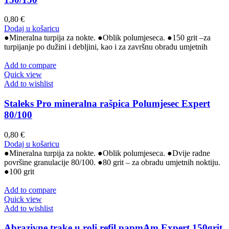
0,80
€
Dodaj u košaricu
●Mineralna turpija za nokte. ●Oblik polumjeseca. ●150 grit –za
turpijanje po dužini i debljini, kao i za završnu obradu umjetnih
Add to compare
Quick view
Add to wishlist
Staleks Pro mineralna rašpica Polumjesec Expert
80/100
0,80
€
Dodaj u košaricu
●Mineralna turpija za nokte. ●Oblik polumjeseca. ●Dvije radne
površine granulacije 80/100. ●80 grit – za obradu umjetnih noktiju.
●100 grit
Add to compare
Quick view
Add to wishlist
Abrazivne trake u roli refil papmAm Expert 150grit