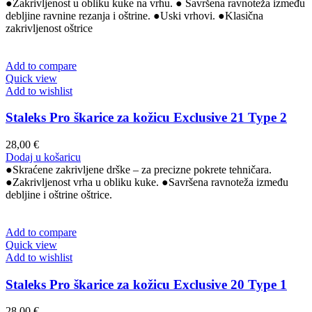
●Zakrivljenost u obliku kuke na vrhu. ● Savršena ravnoteža između
debljine ravnine rezanja i oštrine. ●Uski vrhovi. ●Klasična
zakrivljenost oštrice
Add to compare
Quick view
Add to wishlist
Staleks Pro škarice za kožicu Exclusive 21 Type 2
28,00
€
Dodaj u košaricu
●Skraćene zakrivljene drške – za precizne pokrete tehničara.
●Zakrivljenost vrha u obliku kuke. ●Savršena ravnoteža između
debljine i oštrine oštrice.
Add to compare
Quick view
Add to wishlist
Staleks Pro škarice za kožicu Exclusive 20 Type 1
28,00
€