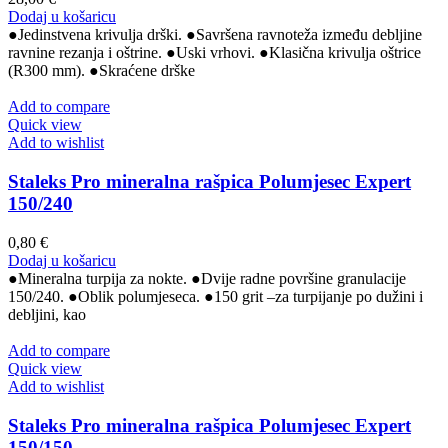
Dodaj u košaricu
●Jedinstvena krivulja drški. ●Savršena ravnoteža između debljine
ravnine rezanja i oštrine. ●Uski vrhovi. ●Klasična krivulja oštrice
(R300 mm). ●Skraćene drške
Add to compare
Quick view
Add to wishlist
Staleks Pro mineralna rašpica Polumjesec Expert
150/240
0,80
€
Dodaj u košaricu
●Mineralna turpija za nokte. ●Dvije radne površine granulacije
150/240. ●Oblik polumjeseca. ●150 grit –za turpijanje po dužini i
debljini, kao
Add to compare
Quick view
Add to wishlist
Staleks Pro mineralna rašpica Polumjesec Expert
150/150