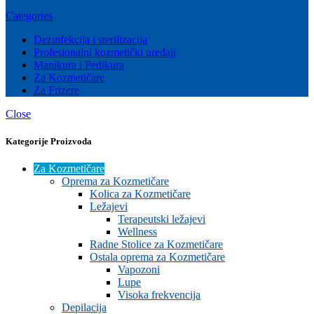
Categories
Dezinfekcija i sterilizacija
Profesionalni kozmetički uređaji
Manikura i Pedikura
Za Kozmetičare
Za Frizere
Close
Kategorije Proizvoda
Za Kozmetičare
Oprema za Kozmetičare
Kolica za Kozmetičare
Ležajevi
Terapeutski ležajevi
Wellness
Radne Stolice za Kozmetičare
Ostala oprema za Kozmetičare
Vapozoni
Lupe
Visoka frekvencija
Depilacija