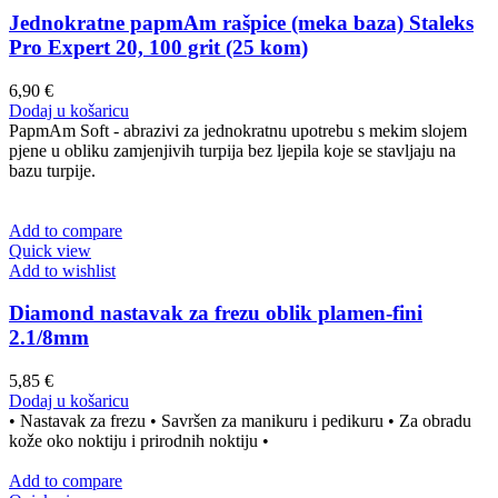
Jednokratne papmAm rašpice (meka baza) Staleks
Pro Expert 20, 100 grit (25 kom)
6,90
€
Dodaj u košaricu
PapmAm Soft - abrazivi za jednokratnu upotrebu s mekim slojem
pjene u obliku zamjenjivih turpija bez ljepila koje se stavljaju na
bazu turpije.
Add to compare
Quick view
Add to wishlist
Diamond nastavak za frezu oblik plamen-fini
2.1/8mm
5,85
€
Dodaj u košaricu
• Nastavak za frezu • Savršen za manikuru i pedikuru • Za obradu
kože oko noktiju i prirodnih noktiju •
Add to compare