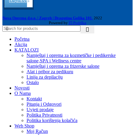
Nova Oprema d.o.o. | Zagreb | Dragutina Golika 101.
2022
Powered by
IT-Podrška
Početna
Akcija
KATALOZI
Namještaj i oprema za kozmetičke i pedikerske
salone,SPA i Wellness centre
Namještaj i oprema za frizerske salone
Alat i pribor za pedikuru
Linija za depilaciju
Ostalo
Novosti
O Nama
Kontakt
Pitanja i Odgovori
Uvjeti prodaje
Politika Privatnosti
Politika korištenja kolačića
Web Shop
Moj Račun