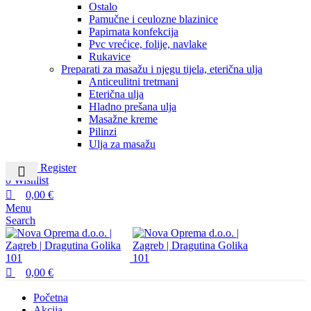
Ostalo
Pamučne i ceulozne blazinice
Papirnata konfekcija
Pvc vrećice, folije, navlake
Rukavice
Preparati za masažu i njegu tijela, eterična ulja
Anticeulitni tretmani
Eterična ulja
Hladno prešana ulja
Masažne kreme
Pilinzi
Ulja za masažu
Login / Register
0
Wishlist
0,00
€
Menu
Search
0,00
€
Početna
Akcija