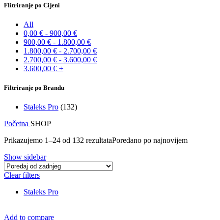
Flitriranje po Cijeni
All
0,00
€
-
900,00
€
900,00
€
-
1.800,00
€
1.800,00
€
-
2.700,00
€
2.700,00
€
-
3.600,00
€
3.600,00
€
+
Filtriranje po Brandu
Staleks Pro
(132)
Početna
SHOP
Prikazujemo 1–24 od 132 rezultata
Poredano po najnovijem
Show sidebar
Clear filters
Staleks Pro
Add to compare