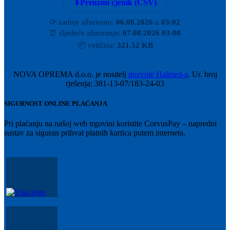
⬇
Preuzmi cjenik (CSV)
⟳
zadnje ažurirano:
06.08.2026
u
03:02
⏰
sljedeće ažuriranje:
07.08.2026 03:00
📦
veličina:
321.52 KB
NOVA OPREMA d.o.o. je nositelj
dozvole Halmed-a
. Ur. broj
rješenja: 381-13-07/183-24-03
SIGURNOST ONLINE PLAĆANJA
Pri plaćanju na našoj web trgovini koristite CorvusPay – napredni
sustav za siguran prihvat platnih kartica putem interneta.