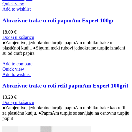
Quick view
Add to wishlist
Abrazivne trake u roli papmAm Expert 100gr
18,00
€
Dodaj u košaricu
●Zamjenjive, jednokratne turpije papmAm u obliku trake u
plastičnoj kutiji. ●Sigurni meki rubovi jednokratne turpije izrađeni
su od craft papira
Add to compare
Quick view
Add to wishlist
Abrazivne trake u roli refil papmAm Expert 100grit
13,20
€
Dodaj u košaricu
●Zamjenjive, jednokratne turpije papmAm u obliku trake kao refil
za plastičnu kutiju. ●PapmAm turpije se stavljaju na osnovnu turpiju
poput