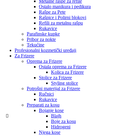
Metalne rašpe za refile
Ostalo manikura i pedikura
Rašpe za Pete
Rašpice i Polirni blokovi
Refili za metalnu rašpu
Rukavice
Parafinske kupke
Pribor za nokte
Tekućine
Profesionalni kozmetički uređaji
Za Frizere
Oprema za Frizere
Ostala oprema za Frizere
Kolica za Frizere
Stolice za Frizere
Styling stolice
Potrošni materijal za Frizere
Ručnici
Rukavice
Preparati za kosu
Bojanje kose
Blajh
Boje za kosu
Hidrogeni
Njega kose