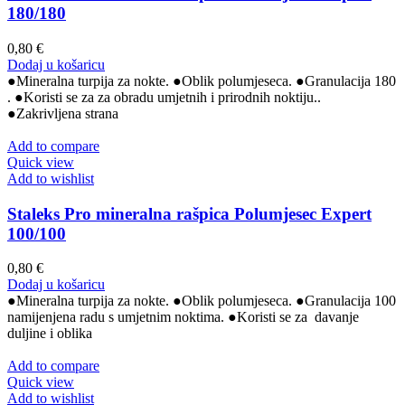
180/180
0,80
€
Dodaj u košaricu
●Mineralna turpija za nokte. ●Oblik polumjeseca. ●Granulacija 180
. ●Koristi se za za obradu umjetnih i prirodnih noktiju..
●Zakrivljena strana
Add to compare
Quick view
Add to wishlist
Staleks Pro mineralna rašpica Polumjesec Expert
100/100
0,80
€
Dodaj u košaricu
●Mineralna turpija za nokte. ●Oblik polumjeseca. ●Granulacija 100
namijenjena radu s umjetnim noktima. ●Koristi se za davanje
duljine i oblika
Add to compare
Quick view
Add to wishlist