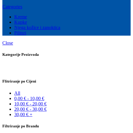
Categories
Kreme
Kupke
Njega kožice i zanoktica
Pilinzi
Close
Kategorije Proizvoda
Flitriranje po Cijeni
All
0,00
€
-
10,00
€
10,00
€
-
20,00
€
20,00
€
-
30,00
€
30,00
€
+
Filtriranje po Brandu