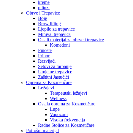
kreme
pilinzi
Obrve i Trepavice
Boje
Brow lifting
Ljepilo za trepavice
Minival trepavica
Ostali materijal za obrve i trepavice
Komedoni
Pincete
Pribor
Razvijači
Setovi za farbanje
Umjetne trepavice
Zaštitni Jastučići
Oprema za Kozmetičare
Ležajevi
Terapeutski ležajevi
Wellness
Ostala oprema za Kozmetičare
Lupe
Vapozoni
Visoka frekvencija
Radne Stolice za Kozmetičare
Potrošni materijal