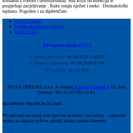
kontaktu s vodom i deterdžentima. Štiti kožu od infekcija te
pospješuje zacjeljivanje . Ruke ostaju nježne i meke Dermatološki
ispitano. Pogodno i za dijabetičare.
Uvjeti prodaje
Politika korištenja kolačića
KONTAKT
⬇
Preuzmi cjenik (CSV)
⟳
zadnje ažurirano:
06.08.2026
u
03:02
⏰
sljedeće ažuriranje:
07.08.2026 03:00
📦
veličina:
321.52 KB
NOVA OPREMA d.o.o. je nositelj
dozvole Halmed-a
. Ur. broj
rješenja: 381-13-07/183-24-03
SIGURNOST ONLINE PLAĆANJA
Pri plaćanju na našoj web trgovini koristite CorvusPay – napredni
sustav za siguran prihvat platnih kartica putem interneta.