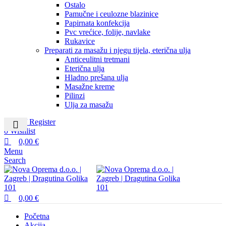
Ostalo
Pamučne i ceulozne blazinice
Papirnata konfekcija
Pvc vrećice, folije, navlake
Rukavice
Preparati za masažu i njegu tijela, eterična ulja
Anticeulitni tretmani
Eterična ulja
Hladno prešana ulja
Masažne kreme
Pilinzi
Ulja za masažu
Login / Register
0
Wishlist
0,00
€
Menu
Search
0,00
€
Početna
Akcija