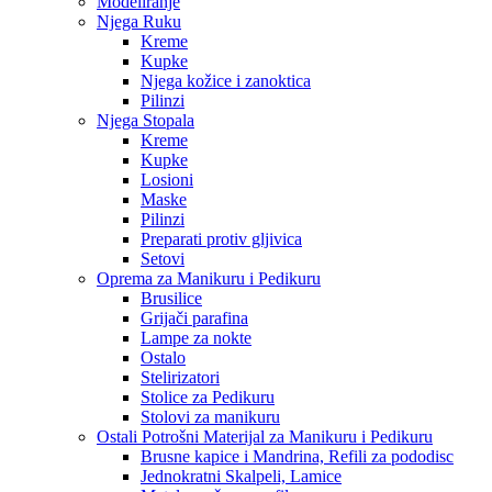
Modeliranje
Njega Ruku
Kreme
Kupke
Njega kožice i zanoktica
Pilinzi
Njega Stopala
Kreme
Kupke
Losioni
Maske
Pilinzi
Preparati protiv gljivica
Setovi
Oprema za Manikuru i Pedikuru
Brusilice
Grijači parafina
Lampe za nokte
Ostalo
Stelirizatori
Stolice za Pedikuru
Stolovi za manikuru
Ostali Potrošni Materijal za Manikuru i Pedikuru
Brusne kapice i Mandrina, Refili za pododisc
Jednokratni Skalpeli, Lamice