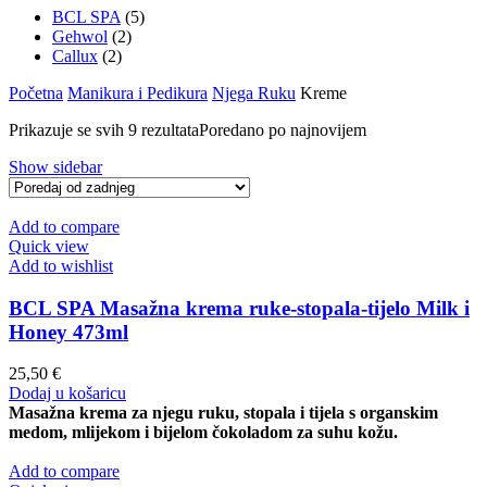
BCL SPA
(5)
Gehwol
(2)
Callux
(2)
Početna
Manikura i Pedikura
Njega Ruku
Kreme
Prikazuje se svih 9 rezultata
Poredano po najnovijem
Show sidebar
Add to compare
Quick view
Add to wishlist
BCL SPA Masažna krema ruke-stopala-tijelo Milk i
Honey 473ml
25,50
€
Dodaj u košaricu
Masažna krema za njegu ruku, stopala i tijela s organskim
medom, mlijekom i bijelom čokoladom za suhu kožu.
Add to compare