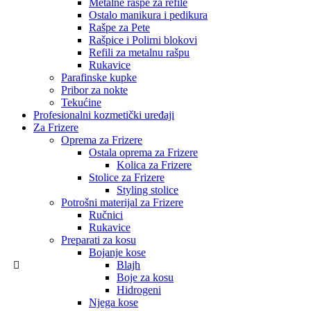
Metalne rašpe za refile
Ostalo manikura i pedikura
Rašpe za Pete
Rašpice i Polirni blokovi
Refili za metalnu rašpu
Rukavice
Parafinske kupke
Pribor za nokte
Tekućine
Profesionalni kozmetički uređaji
Za Frizere
Oprema za Frizere
Ostala oprema za Frizere
Kolica za Frizere
Stolice za Frizere
Styling stolice
Potrošni materijal za Frizere
Ručnici
Rukavice
Preparati za kosu
Bojanje kose
Blajh
Boje za kosu
Hidrogeni
Njega kose