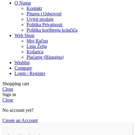
O Nama
Kontakt
Pitanja i Odgovori
Uvjeti prodaje
Politika Privatnosti
Politika korištenja kolačića
Web Shop
Moj Račun
Lista Želja
Košarica
Plaćanje (Blagajna)
Wishlist
Compare
Login / Register
Shopping cart
Close
Sign in
Close
No account yet?
Create an Account