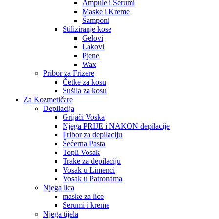
Ampule i Serumi
Maske i Kreme
Šamponi
Stiliziranje kose
Gelovi
Lakovi
Pjene
Wax
Pribor za Frizere
Četke za kosu
Sušila za kosu
Za Kozmetičare
Depilacija
Grijači Voska
Njega PRIJE i NAKON depilacije
Pribor za depilaciju
Šećerna Pasta
Topli Vosak
Trake za depilaciju
Vosak u Limenci
Vosak u Patronama
Njega lica
maske za lice
Serumi i kreme
Njega tijela