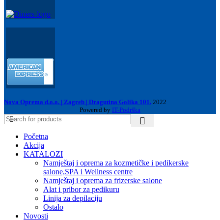
Nova Oprema d.o.o. | Zagreb | Dragutina Golika 101.
2022
Powered by
IT-Podrška
Početna
Akcija
KATALOZI
Namještaj i oprema za kozmetičke i pedikerske
salone,SPA i Wellness centre
Namještaj i oprema za frizerske salone
Alat i pribor za pedikuru
Linija za depilaciju
Ostalo
Novosti