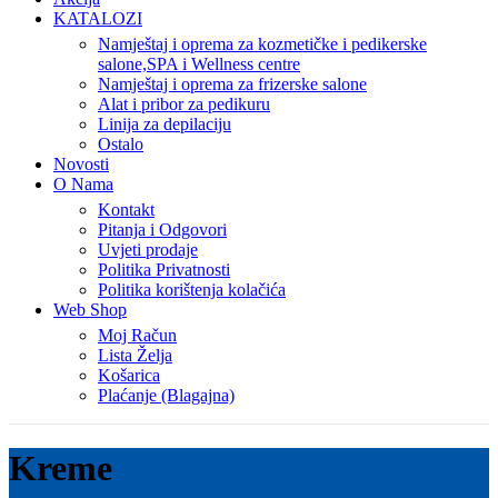
KATALOZI
Namještaj i oprema za kozmetičke i pedikerske
salone,SPA i Wellness centre
Namještaj i oprema za frizerske salone
Alat i pribor za pedikuru
Linija za depilaciju
Ostalo
Novosti
O Nama
Kontakt
Pitanja i Odgovori
Uvjeti prodaje
Politika Privatnosti
Politika korištenja kolačića
Web Shop
Moj Račun
Lista Želja
Košarica
Plaćanje (Blagajna)
Kreme