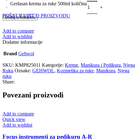
Gerlasan krema za ruke 500ml količina
POŠALJI UPIT O PROIZVODU
Dodaj u košaricu
Add to compare
Add to wishlist
Dodatne informacije
Brand
Gehwol
SKU:
KMP825011
Kategorije:
Kreme
,
Manikura i Pedikura
,
Njega
Ruku
Oznake:
GEHWOL
,
Kozmetika za ruke
,
Manikura
,
Njega
ruku
Share:
Povezani proizvodi
Add to compare
Quick view
Add to wishlist
Focus instrumenti za pedikuru A-R