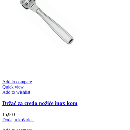
Add to compare
Quick view
Add to wishlist
Držač za credo nožiće inox kom
15,90
€
Dodaj u košaricu