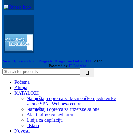
Nova Oprema d.o.o. | Zagreb | Dragutina Golika 101.
2022
Powered by
IT-Podrška
Početna
Akcija
KATALOZI
Namještaj i oprema za kozmetičke i pedikerske
salone,SPA i Wellness centre
Namještaj i oprema za frizerske salone
Alat i pribor za pedikuru
Linija za depilaciju
Ostalo
Novosti