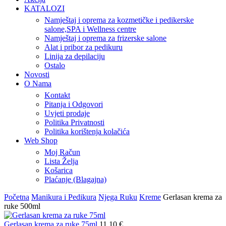
KATALOZI
Namještaj i oprema za kozmetičke i pedikerske
salone,SPA i Wellness centre
Namještaj i oprema za frizerske salone
Alat i pribor za pedikuru
Linija za depilaciju
Ostalo
Novosti
O Nama
Kontakt
Pitanja i Odgovori
Uvjeti prodaje
Politika Privatnosti
Politika korištenja kolačića
Web Shop
Moj Račun
Lista Želja
Košarica
Plaćanje (Blagajna)
Početna
Manikura i Pedikura
Njega Ruku
Kreme
Gerlasan krema za
ruke 500ml
Gerlasan krema za ruke 75ml
11,10
€