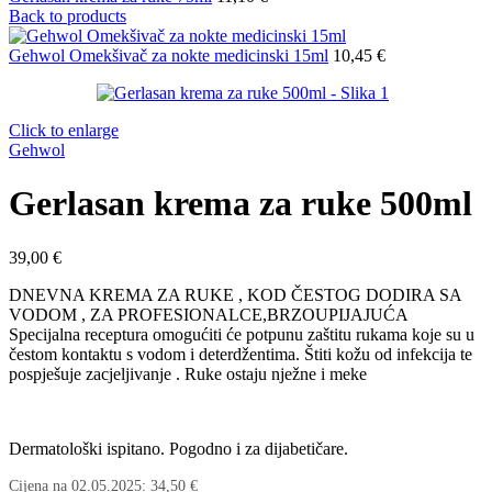
Back to products
Gehwol Omekšivač za nokte medicinski 15ml
10,45
€
Click to enlarge
Gehwol
Gerlasan krema za ruke 500ml
39,00
€
DNEVNA KREMA ZA RUKE , KOD ČESTOG DODIRA SA
VODOM , ZA PROFESIONALCE,BRZOUPIJAJUĆA
Specijalna receptura omogućiti će potpunu zaštitu rukama koje su u
čestom kontaktu s vodom i deterdžentima. Štiti kožu od infekcija te
pospješuje zacjeljivanje . Ruke ostaju nježne i meke
Dermatološki ispitano. Pogodno i za dijabetičare.
Cijena na
02.05.2025
:
34,50
€