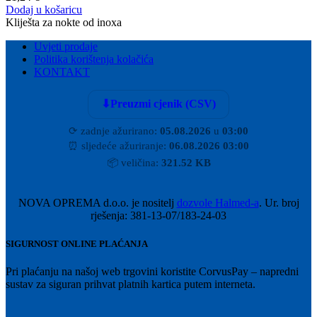
Dodaj u košaricu
Kliješta za nokte od inoxa
Uvjeti prodaje
Politika korištenja kolačića
KONTAKT
⬇
Preuzmi cjenik (CSV)
⟳
zadnje ažurirano:
05.08.2026
u
03:00
⏰
sljedeće ažuriranje:
06.08.2026 03:00
📦
veličina:
321.52 KB
NOVA OPREMA d.o.o. je nositelj
dozvole Halmed-a
. Ur. broj
rješenja: 381-13-07/183-24-03
SIGURNOST ONLINE PLAĆANJA
Pri plaćanju na našoj web trgovini koristite CorvusPay – napredni
sustav za siguran prihvat platnih kartica putem interneta.