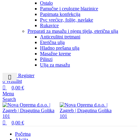
Ostalo
Pamučne i ceulozne blazinice
Papirnata konfekcija
Pvc vrećice, folije, navlake
Rukavice
Preparati za masažu i njegu tijela, eterična ulja
Anticeulitni tretmani
Eterična ulja
Hladno prešana ulja
Masažne kreme
Pilinzi
Ulja za masažu
Login / Register
0
Wishlist
0,00
€
Menu
Search
0,00
€
Početna
Akcija