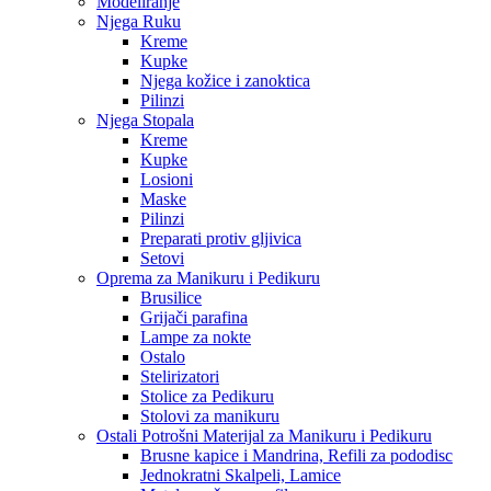
Modeliranje
Njega Ruku
Kreme
Kupke
Njega kožice i zanoktica
Pilinzi
Njega Stopala
Kreme
Kupke
Losioni
Maske
Pilinzi
Preparati protiv gljivica
Setovi
Oprema za Manikuru i Pedikuru
Brusilice
Grijači parafina
Lampe za nokte
Ostalo
Stelirizatori
Stolice za Pedikuru
Stolovi za manikuru
Ostali Potrošni Materijal za Manikuru i Pedikuru
Brusne kapice i Mandrina, Refili za pododisc
Jednokratni Skalpeli, Lamice