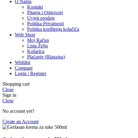
O Nama
Kontakt
Pitanja i Odgovori
Uvjeti prodaje
Politika Privatnosti
Politika korištenja kolačića
Web Shop
Moj Račun
Lista Želja
Košarica
Plaćanje (Blagajna)
Wishlist
Compare
Login / Register
Shopping cart
Close
Sign in
Close
No account yet?
Create an Account