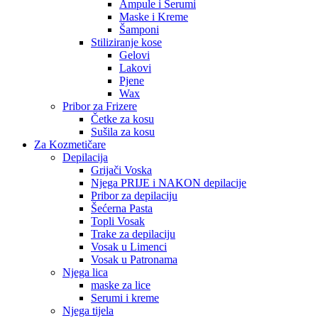
Ampule i Serumi
Maske i Kreme
Šamponi
Stiliziranje kose
Gelovi
Lakovi
Pjene
Wax
Pribor za Frizere
Četke za kosu
Sušila za kosu
Za Kozmetičare
Depilacija
Grijači Voska
Njega PRIJE i NAKON depilacije
Pribor za depilaciju
Šećerna Pasta
Topli Vosak
Trake za depilaciju
Vosak u Limenci
Vosak u Patronama
Njega lica
maske za lice
Serumi i kreme
Njega tijela