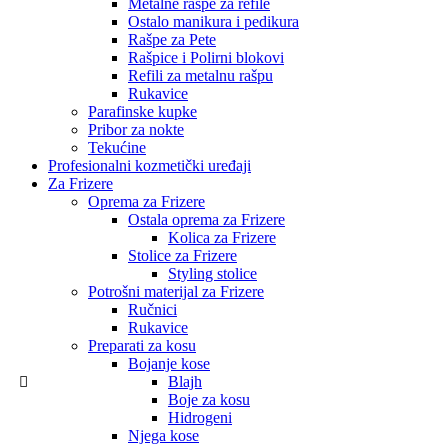
Metalne rašpe za refile
Ostalo manikura i pedikura
Rašpe za Pete
Rašpice i Polirni blokovi
Refili za metalnu rašpu
Rukavice
Parafinske kupke
Pribor za nokte
Tekućine
Profesionalni kozmetički uređaji
Za Frizere
Oprema za Frizere
Ostala oprema za Frizere
Kolica za Frizere
Stolice za Frizere
Styling stolice
Potrošni materijal za Frizere
Ručnici
Rukavice
Preparati za kosu
Bojanje kose
Blajh
Boje za kosu
Hidrogeni
Njega kose