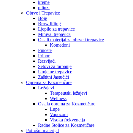
kreme
pilinzi
Obrve i Trepavice
Boje
Brow lifting
Ljepilo za trepavice
Minival trepavica
Ostali materijal za obrve i trepavice
Komedoni
Pincete
Pribor
Razvijači
Setovi za farbanje
Umjetne trepavice
Zaštitni Jastučići
Oprema za Kozmetičare
Ležajevi
Terapeutski ležajevi
Wellness
Ostala oprema za Kozmetičare
Lupe
Vapozoni
Visoka frekvencija
Radne Stolice za Kozmetičare
Potrošni materijal