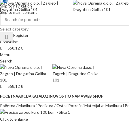
18
18
Skip to navigation
Skip to main content
Select category
Login / Register
0
Wishlist
558,12
€
Menu
Search
558,12
€
POČETNA
AKCIJA
KATALOZI
NOVOSTI
O NAMA
WEB SHOP
Početna
Manikura i Pedikura
Ostali Potrošni Materijal za Manikuru i P
Click to enlarge