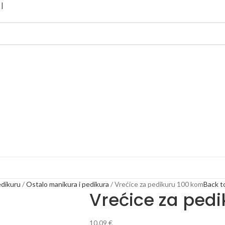
edikuru
Ostalo manikura i pedikura
Vrećice za pedikuru 100 kom
Back t
Vrećice za ped
10,09
€