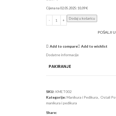
Cijena na
02.05.2025
:
10,09
€
Dodaj u košaricu
POŠALJI 
Add to compare
Add to wishlist
Dodatne informacije
PAKIRANJE
SKU:
KMET002
Kategorije:
Manikura i Pedikura
,
Ostali Po
manikura i pedikura
Share: