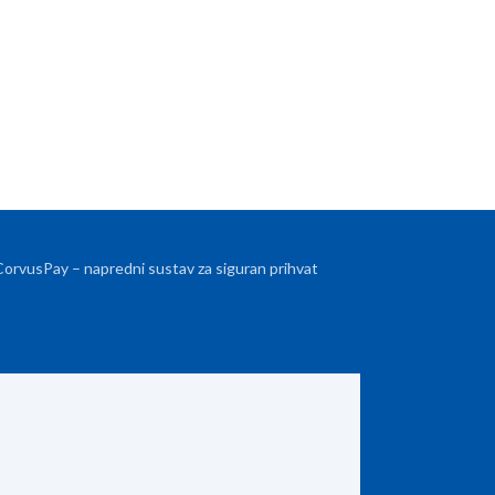
 CorvusPay – napredni sustav za siguran prihvat