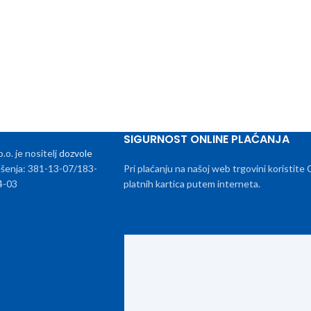
SIGURNOST ONLINE PLAĆANJA
. je nositelj
dozvole
rješenja: 381-13-07/183-
Pri plaćanju na našoj web trgovini koristite
4-03
platnih kartica putem interneta.