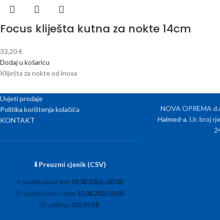
Focus kliješta kutna za nokte 14cm
33,20
€
Dodaj u košaricu
Kliješta za nokte od inoxa
Uvjeti prodaje
NOVA OPREMA d.o.o
Politika korištenja kolačića
Halmed-a
. Ur. broj 
KONTAKT
2
⬇
Preuzmi cjenik (CSV)
⟳
zadnje ažurirano:
09.08.2026
u
03:00
⏰
sljedeće ažuriranje:
10.08.2026 03:00
📦
veličina:
320.69 KB