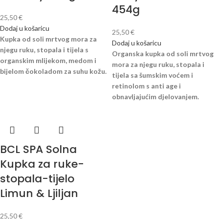
454g
25,50
€
Dodaj u košaricu
25,50
€
Kupka od soli mrtvog mora za
Dodaj u košaricu
njegu ruku, stopala i tijela s
Organska kupka od soli mrtvog
organskim mlijekom, medom i
mora za njegu ruku, stopala i
bijelom čokoladom za suhu kožu.
tijela sa šumskim voćem i
retinolom s anti age i
obnavljajućim djelovanjem.
BCL SPA Solna
Kupka za ruke-
stopala-tijelo
Limun & Ljiljan
25,50
€