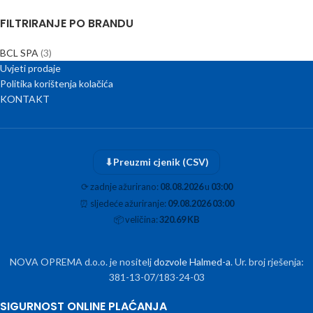
FILTRIRANJE PO BRANDU
BCL SPA
(3)
Uvjeti prodaje
Politika korištenja kolačića
KONTAKT
⬇
Preuzmi cjenik (CSV)
⟳
zadnje ažurirano:
08.08.2026
u
03:00
⏰
sljedeće ažuriranje:
09.08.2026 03:00
📦
veličina:
320.69 KB
NOVA OPREMA d.o.o. je nositelj
dozvole Halmed-a
. Ur. broj rješenja:
381-13-07/183-24-03
SIGURNOST ONLINE PLAĆANJA