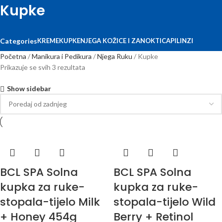
Kupke
KREME
KUPKE
NJEGA KOŽICE I ZANOKTICA
PILINZI
Categories
Početna
Manikura i Pedikura
Njega Ruku
Kupke
Prikazuje se svih 3 rezultata
Show sidebar
BCL SPA Solna
BCL SPA Solna
kupka za ruke-
kupka za ruke-
stopala-tijelo Milk
stopala-tijelo Wild
+ Honey 454g
Berry + Retinol