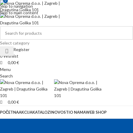
0
0
Skip to navigation
Skip to main content
Select category
Login / Register
0
Wishlist
0,00
€
Menu
Search
0,00
€
POČETNA
AKCIJA
KATALOZI
NOVOSTI
O NAMA
WEB SHOP