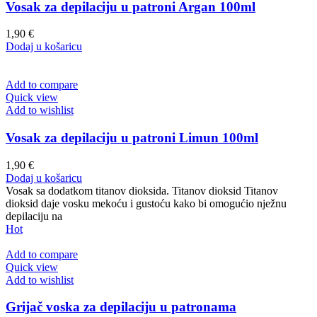
Vosak za depilaciju u patroni Argan 100ml
1,90
€
Dodaj u košaricu
Add to compare
Quick view
Add to wishlist
Vosak za depilaciju u patroni Limun 100ml
1,90
€
Dodaj u košaricu
Vosak sa dodatkom titanov dioksida. Titanov dioksid Titanov
dioksid daje vosku mekoću i gustoću kako bi omogućio nježnu
depilaciju na
Hot
Add to compare
Quick view
Add to wishlist
Grijač voska za depilaciju u patronama