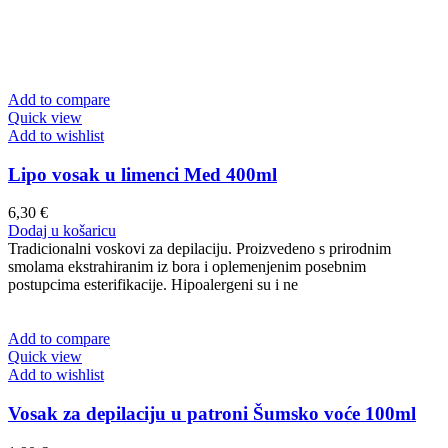
Add to compare
Quick view
Add to wishlist
Lipo vosak u limenci Med 400ml
6,30
€
Dodaj u košaricu
Tradicionalni voskovi za depilaciju. Proizvedeno s prirodnim
smolama ekstrahiranim iz bora i oplemenjenim posebnim
postupcima esterifikacije. Hipoalergeni su i ne
Add to compare
Quick view
Add to wishlist
Vosak za depilaciju u patroni Šumsko voće 100ml