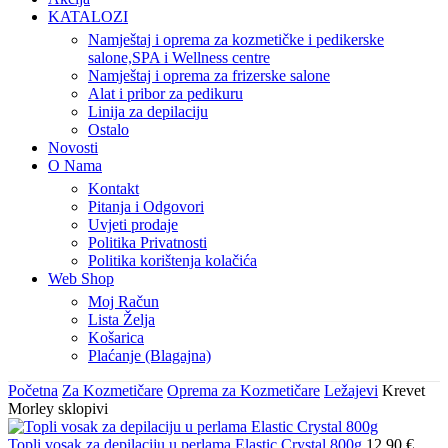
KATALOZI
Namještaj i oprema za kozmetičke i pedikerske
salone,SPA i Wellness centre
Namještaj i oprema za frizerske salone
Alat i pribor za pedikuru
Linija za depilaciju
Ostalo
Novosti
O Nama
Kontakt
Pitanja i Odgovori
Uvjeti prodaje
Politika Privatnosti
Politika korištenja kolačića
Web Shop
Moj Račun
Lista Želja
Košarica
Plaćanje (Blagajna)
Početna
Za Kozmetičare
Oprema za Kozmetičare
Ležajevi
Krevet
Morley sklopivi
Topli vosak za depilaciju u perlama Elastic Crystal 800g
12,90
€