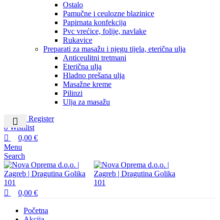
Ostalo
Pamučne i ceulozne blazinice
Papirnata konfekcija
Pvc vrećice, folije, navlake
Rukavice
Preparati za masažu i njegu tijela, eterična ulja
Anticeulitni tretmani
Eterična ulja
Hladno prešana ulja
Masažne kreme
Pilinzi
Ulja za masažu
Login / Register
0
Wishlist
0,00
€
Menu
Search
0,00
€
Početna
Akcija