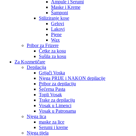
Ampule i Serumi
Maske i Kreme
Šamponi
Stiliziranje kose
Gelovi
Lakovi
Pjene
Wax
Pribor za Frizere
Četke za kosu
Sušila za kosu
Za Kozmetičare
Depilacija
Grijači Voska
Njega PRIJE i NAKON depilacije
Pribor za depilaciju
Šećerna Pasta
Topli Vosak
Trake za depilaciju
Vosak u Limenci
Vosak u Patronama
Njega lica
maske za lice
Serumi i kreme
Njega tijela