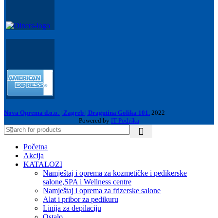
Nova Oprema d.o.o. | Zagreb | Dragutina Golika 101.
2022
Powered by
IT-Podrška
Početna
Akcija
KATALOZI
Namještaj i oprema za kozmetičke i pedikerske
salone,SPA i Wellness centre
Namještaj i oprema za frizerske salone
Alat i pribor za pedikuru
Linija za depilaciju
Ostalo