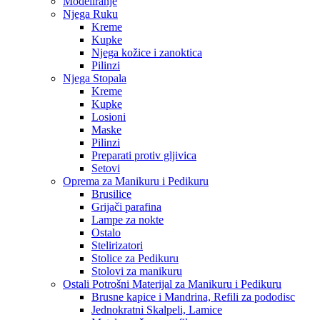
Modeliranje
Njega Ruku
Kreme
Kupke
Njega kožice i zanoktica
Pilinzi
Njega Stopala
Kreme
Kupke
Losioni
Maske
Pilinzi
Preparati protiv gljivica
Setovi
Oprema za Manikuru i Pedikuru
Brusilice
Grijači parafina
Lampe za nokte
Ostalo
Stelirizatori
Stolice za Pedikuru
Stolovi za manikuru
Ostali Potrošni Materijal za Manikuru i Pedikuru
Brusne kapice i Mandrina, Refili za pododisc
Jednokratni Skalpeli, Lamice