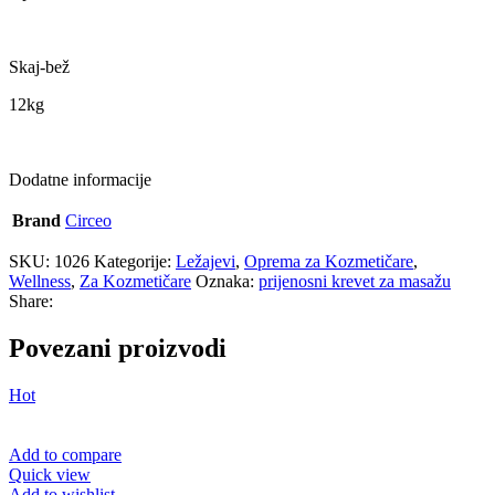
Skaj-bež
12kg
Dodatne informacije
Brand
Circeo
SKU:
1026
Kategorije:
Ležajevi
,
Oprema za Kozmetičare
,
Wellness
,
Za Kozmetičare
Oznaka:
prijenosni krevet za masažu
Share:
Povezani proizvodi
Hot
Add to compare
Quick view
Add to wishlist