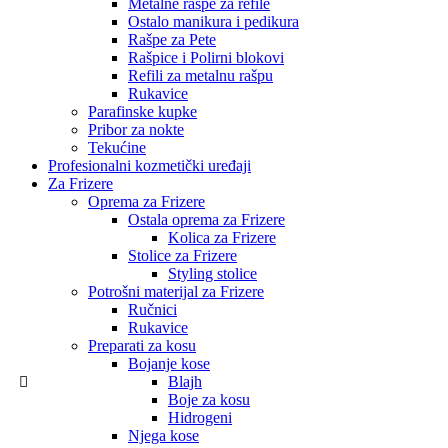
Metalne rašpe za refile
Ostalo manikura i pedikura
Rašpe za Pete
Rašpice i Polirni blokovi
Refili za metalnu rašpu
Rukavice
Parafinske kupke
Pribor za nokte
Tekućine
Profesionalni kozmetički uređaji
Za Frizere
Oprema za Frizere
Ostala oprema za Frizere
Kolica za Frizere
Stolice za Frizere
Styling stolice
Potrošni materijal za Frizere
Ručnici
Rukavice
Preparati za kosu
Bojanje kose
Blajh
Boje za kosu
Hidrogeni
Njega kose