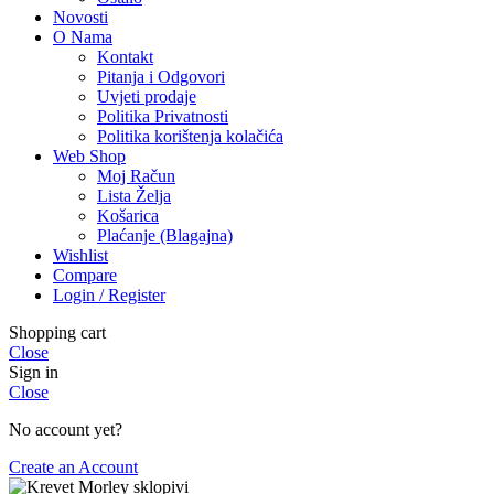
Novosti
O Nama
Kontakt
Pitanja i Odgovori
Uvjeti prodaje
Politika Privatnosti
Politika korištenja kolačića
Web Shop
Moj Račun
Lista Želja
Košarica
Plaćanje (Blagajna)
Wishlist
Compare
Login / Register
Shopping cart
Close
Sign in
Close
No account yet?
Create an Account