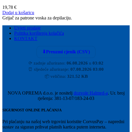
19,78
€
Dodaj u košaricu
Grijač za patrone voska za depilaciju.
Uvjeti prodaje
Politika korištenja kolačića
KONTAKT
⬇
Preuzmi cjenik (CSV)
⟳
zadnje ažurirano:
06.08.2026
u
03:02
⏰
sljedeće ažuriranje:
07.08.2026 03:00
📦
veličina:
321.52 KB
NOVA OPREMA d.o.o. je nositelj
dozvole Halmed-a
. Ur. broj
rješenja: 381-13-07/183-24-03
SIGURNOST ONLINE PLAĆANJA
Pri plaćanju na našoj web trgovini koristite CorvusPay – napredni
sustav za siguran prihvat platnih kartica putem interneta.