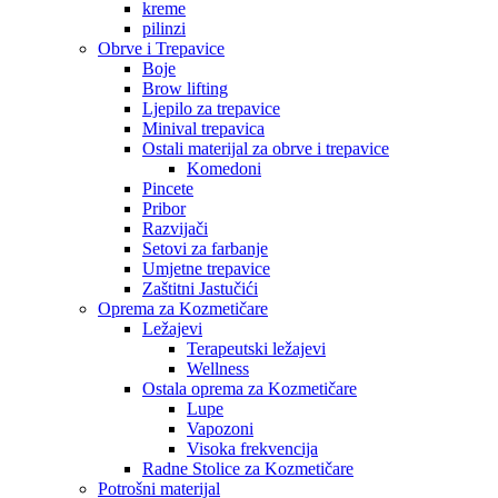
kreme
pilinzi
Obrve i Trepavice
Boje
Brow lifting
Ljepilo za trepavice
Minival trepavica
Ostali materijal za obrve i trepavice
Komedoni
Pincete
Pribor
Razvijači
Setovi za farbanje
Umjetne trepavice
Zaštitni Jastučići
Oprema za Kozmetičare
Ležajevi
Terapeutski ležajevi
Wellness
Ostala oprema za Kozmetičare
Lupe
Vapozoni
Visoka frekvencija
Radne Stolice za Kozmetičare
Potrošni materijal