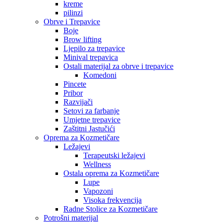
kreme
pilinzi
Obrve i Trepavice
Boje
Brow lifting
Ljepilo za trepavice
Minival trepavica
Ostali materijal za obrve i trepavice
Komedoni
Pincete
Pribor
Razvijači
Setovi za farbanje
Umjetne trepavice
Zaštitni Jastučići
Oprema za Kozmetičare
Ležajevi
Terapeutski ležajevi
Wellness
Ostala oprema za Kozmetičare
Lupe
Vapozoni
Visoka frekvencija
Radne Stolice za Kozmetičare
Potrošni materijal