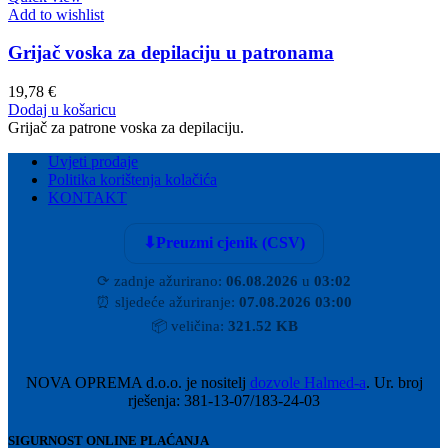
Add to wishlist
Grijač voska za depilaciju u patronama
19,78
€
Dodaj u košaricu
Grijač za patrone voska za depilaciju.
Uvjeti prodaje
Politika korištenja kolačića
KONTAKT
⬇
Preuzmi cjenik (CSV)
⟳
zadnje ažurirano:
06.08.2026
u
03:02
⏰
sljedeće ažuriranje:
07.08.2026 03:00
📦
veličina:
321.52 KB
NOVA OPREMA d.o.o. je nositelj
dozvole Halmed-a
. Ur. broj
rješenja: 381-13-07/183-24-03
SIGURNOST ONLINE PLAĆANJA