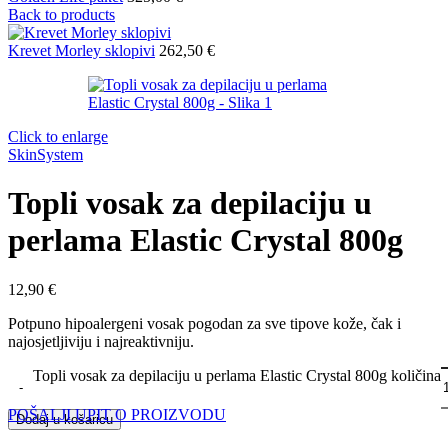
Back to products
Krevet Morley sklopivi
262,50
€
Click to enlarge
SkinSystem
Topli vosak za depilaciju u
perlama Elastic Crystal 800g
12,90
€
Potpuno hipoalergeni vosak pogodan za sve tipove kože, čak i
najosjetljiviju i najreaktivniju.
Topli vosak za depilaciju u perlama Elastic Crystal 800g količina
POŠALJI UPIT O PROIZVODU
Dodaj u košaricu