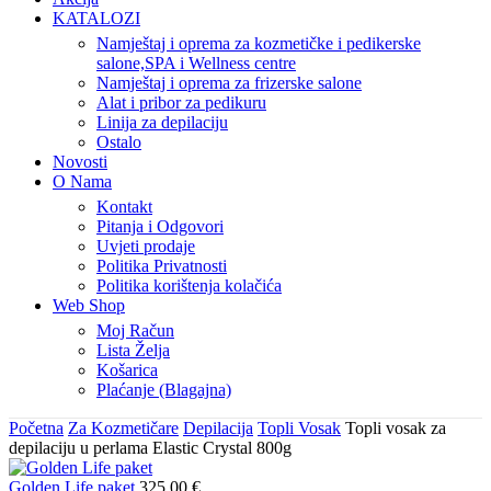
KATALOZI
Namještaj i oprema za kozmetičke i pedikerske
salone,SPA i Wellness centre
Namještaj i oprema za frizerske salone
Alat i pribor za pedikuru
Linija za depilaciju
Ostalo
Novosti
O Nama
Kontakt
Pitanja i Odgovori
Uvjeti prodaje
Politika Privatnosti
Politika korištenja kolačića
Web Shop
Moj Račun
Lista Želja
Košarica
Plaćanje (Blagajna)
Početna
Za Kozmetičare
Depilacija
Topli Vosak
Topli vosak za
depilaciju u perlama Elastic Crystal 800g
Golden Life paket
325,00
€