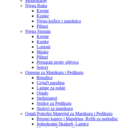
Modeliranje
Njega Ruku
Kreme
Kupke
Njega kožice i zanoktica
Pilinzi
Njega Stopala
Kreme
Kupke
Losioni
Maske
Pilinzi
Preparati protiv gljivica
Setovi
Oprema za Manikuru i Pedikuru
Brusilice
Grijači parafina
Lampe za nokte
Ostalo
Stelirizatori
Stolice za Pedikuru
Stolovi za manikuru
Ostali Potrošni Materijal za Manikuru i Pedikuru
Brusne kapice i Mandrina, Refili za pododisc
Jednokratni Skalpeli, Lamice