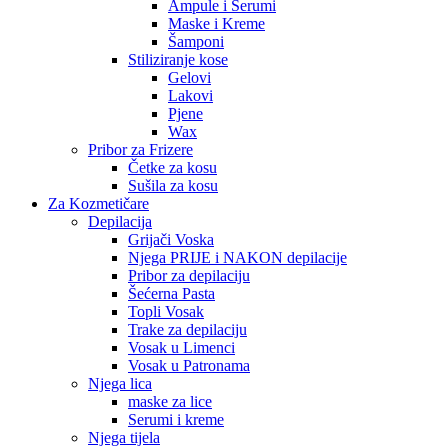
Ampule i Serumi
Maske i Kreme
Šamponi
Stiliziranje kose
Gelovi
Lakovi
Pjene
Wax
Pribor za Frizere
Četke za kosu
Sušila za kosu
Za Kozmetičare
Depilacija
Grijači Voska
Njega PRIJE i NAKON depilacije
Pribor za depilaciju
Šećerna Pasta
Topli Vosak
Trake za depilaciju
Vosak u Limenci
Vosak u Patronama
Njega lica
maske za lice
Serumi i kreme
Njega tijela