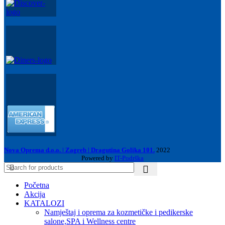
Nova Oprema d.o.o. | Zagreb | Dragutina Golika 101.
2022
Powered by
IT-Podrška
Početna
Akcija
KATALOZI
Namještaj i oprema za kozmetičke i pedikerske
salone,SPA i Wellness centre