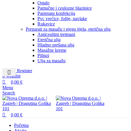
Ostalo
Pamučne i ceulozne blazinice
Papirnata konfekcija
Pvc vrećice, folije, navlake
Rukavice
Preparati za masažu i njegu tijela, eterična ulja
Anticeulitni tretmani
Eterična ulja
Hladno prešana ulja
Masažne kreme
Pilinzi
Ulja za masažu
Login / Register
0
Wishlist
0,00
€
Menu
Search
0,00
€
Početna
Akcija