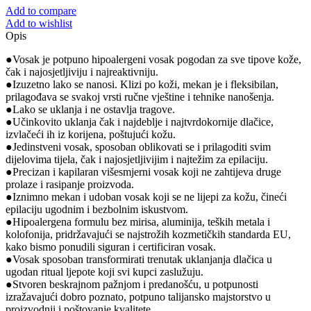
Add to compare
Add to wishlist
Opis
●Vosak je potpuno hipoalergeni vosak pogodan za sve tipove kože,
čak i najosjetljiviju i najreaktivniju.
●Izuzetno lako se nanosi. Klizi po koži, mekan je i fleksibilan,
prilagođava se svakoj vrsti ručne vještine i tehnike nanošenja.
●Lako se uklanja i ne ostavlja tragove.
●Učinkovito uklanja čak i najdeblje i najtvrdokornije dlačice,
izvlačeći ih iz korijena, poštujući kožu.
●Jedinstveni vosak, sposoban oblikovati se i prilagoditi svim
dijelovima tijela, čak i najosjetljivijim i najtežim za epilaciju.
●Precizan i kapilaran višesmjerni vosak koji ne zahtijeva druge
prolaze i rasipanje proizvoda.
●Iznimno mekan i udoban vosak koji se ne lijepi za kožu, čineći
epilaciju ugodnim i bezbolnim iskustvom.
●Hipoalergena formulu bez mirisa, aluminija, teških metala i
kolofonija, pridržavajući se najstrožih kozmetičkih standarda EU,
kako bismo ponudili siguran i certificiran vosak.
●Vosak sposoban transformirati trenutak uklanjanja dlačica u
ugodan ritual ljepote koji svi kupci zaslužuju.
●Stvoren beskrajnom pažnjom i predanošću, u potpunosti
izražavajući dobro poznato, potpuno talijansko majstorstvo u
proizvodnji i poštovanje kvalitete.