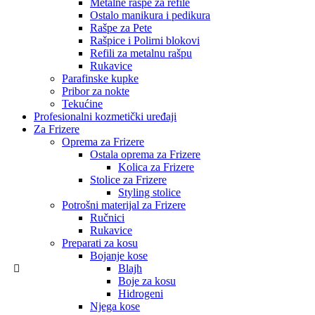
Metalne rašpe za refile
Ostalo manikura i pedikura
Rašpe za Pete
Rašpice i Polirni blokovi
Refili za metalnu rašpu
Rukavice
Parafinske kupke
Pribor za nokte
Tekućine
Profesionalni kozmetički uređaji
Za Frizere
Oprema za Frizere
Ostala oprema za Frizere
Kolica za Frizere
Stolice za Frizere
Styling stolice
Potrošni materijal za Frizere
Ručnici
Rukavice
Preparati za kosu
Bojanje kose
Blajh
Boje za kosu
Hidrogeni
Njega kose