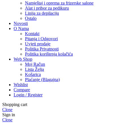
Namještaj i oprema za frizerske salone
Alat i pribor za pedikuru
Linija za depilaciju
Ostalo
Novosti
O Nama
Kontakt
Pitanja i Odgovori
Uvjeti prodaje
Politika Privatnosti
Politika korištenja kolačića
Web Shop
Moj Račun
Lista Želja
Košarica
Plaćanje (Blagajna)
Wishlist
Compare
Login / Register
Shopping cart
Close
Sign in
Close