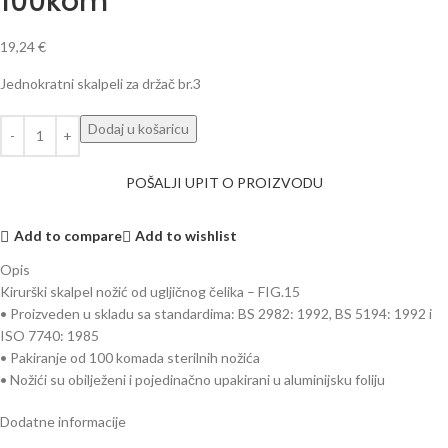
100kom
19,24
€
Jednokratni skalpeli za držač br.3
Dodaj u košaricu
POŠALJI UPIT O PROIZVODU
Add to compare
Add to wishlist
Opis
Kirurški skalpel nožić od ugljičnog čelika – FIG.15
• Proizveden u skladu sa standardima: BS 2982: 1992, BS 5194: 1992 i
ISO 7740: 1985
• Pakiranje od 100 komada sterilnih nožića
• Nožići su obilježeni i pojedinačno upakirani u aluminijsku foliju
Dodatne informacije