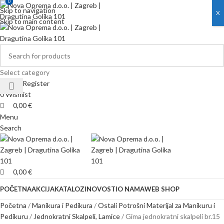
0
0
Skip to navigation
X
Skip to main content
Select category
Login / Register
0
Wishlist
0,00
€
Menu
Search
0,00
€
POČETNA
AKCIJA
KATALOZI
NOVOSTI
O NAMA
WEB SHOP
Početna
Manikura i Pedikura
Ostali Potrošni Materijal za Manikuru i
Pedikuru
Jednokratni Skalpeli, Lamice
Gima jednokratni skalpeli br.15