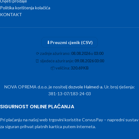
Uvjeti prodaje
Politika korištenja kolačića
KONTAKT
⬇
Preuzmi cjenik (CSV)
⟳
zadnje ažurirano:
08.08.2026
u
03:00
⏰
sljedeće ažuriranje:
09.08.2026 03:00
📦
veličina:
320.69 KB
NOVA OPREMA d.o.o. je nositelj
dozvole Halmed-a
. Ur. broj rješenja:
381-13-07/183-24-03
SIGURNOST ONLINE PLAĆANJA
Pri plaćanju na našoj web trgovini koristite CorvusPay – napredni sustav
za siguran prihvat platnih kartica putem interneta.