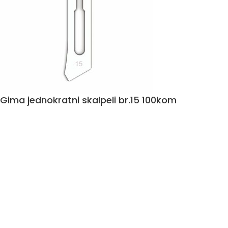
Gima jednokratni skalpeli br.15 100kom
19,24
€
Dodaj u košaricu
Ime i Prezime
*
Email
*