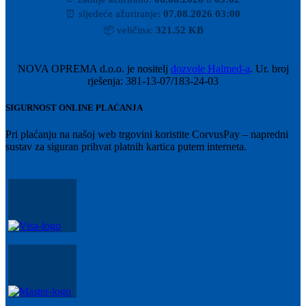
⏰
sljedeće ažuriranje:
07.08.2026 03:00
📦
veličina:
321.52 KB
NOVA OPREMA d.o.o. je nositelj
dozvole Halmed-a
. Ur. broj
rješenja: 381-13-07/183-24-03
SIGURNOST ONLINE PLAĆANJA
Pri plaćanju na našoj web trgovini koristite CorvusPay – napredni
sustav za siguran prihvat platnih kartica putem interneta.