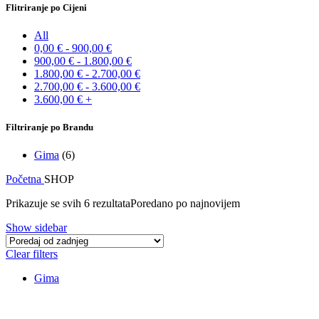
Flitriranje po Cijeni
All
0,00
€
-
900,00
€
900,00
€
-
1.800,00
€
1.800,00
€
-
2.700,00
€
2.700,00
€
-
3.600,00
€
3.600,00
€
+
Filtriranje po Brandu
Gima
(6)
Početna
SHOP
Prikazuje se svih 6 rezultata
Poredano po najnovijem
Show sidebar
Clear filters
Gima