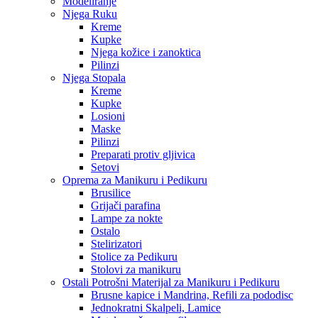
Modeliranje
Njega Ruku
Kreme
Kupke
Njega kožice i zanoktica
Pilinzi
Njega Stopala
Kreme
Kupke
Losioni
Maske
Pilinzi
Preparati protiv gljivica
Setovi
Oprema za Manikuru i Pedikuru
Brusilice
Grijači parafina
Lampe za nokte
Ostalo
Stelirizatori
Stolice za Pedikuru
Stolovi za manikuru
Ostali Potrošni Materijal za Manikuru i Pedikuru
Brusne kapice i Mandrina, Refili za pododisc
Jednokratni Skalpeli, Lamice