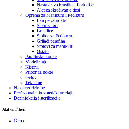
Nastavci za brusilicu, Pododisc
Alat za skraćivanje tipsi
Oprema za Manikuru i Pedikuru
Lampe za nokte
Stelirizatori
Brusilice
Stolice za Pedikuru
Grijači parafina
Stolovi za manikuru
Ostalo
Parafinske kupke
Modeliranje
Kistovi
Pribor za nokte
Gelovi
Tekućine
Nekategorizirane
Profesionalni kozmetički uređaji
Dezinfekcija i sterilizacija
Aktivni Filteri
Gima