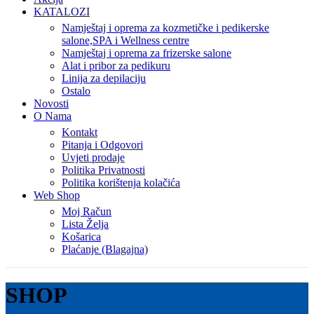
KATALOZI
Namještaj i oprema za kozmetičke i pedikerske
salone,SPA i Wellness centre
Namještaj i oprema za frizerske salone
Alat i pribor za pedikuru
Linija za depilaciju
Ostalo
Novosti
O Nama
Kontakt
Pitanja i Odgovori
Uvjeti prodaje
Politika Privatnosti
Politika korištenja kolačića
Web Shop
Moj Račun
Lista Želja
Košarica
Plaćanje (Blagajna)
SHOP