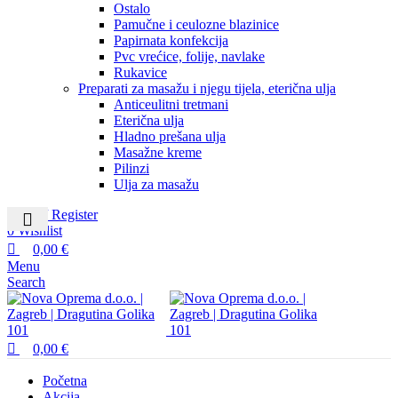
Ostalo
Pamučne i ceulozne blazinice
Papirnata konfekcija
Pvc vrećice, folije, navlake
Rukavice
Preparati za masažu i njegu tijela, eterična ulja
Anticeulitni tretmani
Eterična ulja
Hladno prešana ulja
Masažne kreme
Pilinzi
Ulja za masažu
Login / Register
0
Wishlist
0,00
€
Menu
Search
0,00
€
Početna
Akcija