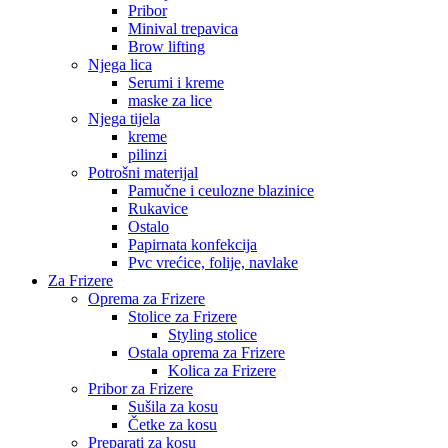
Pribor
Minival trepavica
Brow lifting
Njega lica
Serumi i kreme
maske za lice
Njega tijela
kreme
pilinzi
Potrošni materijal
Pamučne i ceulozne blazinice
Rukavice
Ostalo
Papirnata konfekcija
Pvc vrećice, folije, navlake
Za Frizere
Oprema za Frizere
Stolice za Frizere
Styling stolice
Ostala oprema za Frizere
Kolica za Frizere
Pribor za Frizere
Sušila za kosu
Četke za kosu
Preparati za kosu