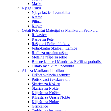
Maske
Njega Ruku
Njega kožice i zanoktica
Kreme
Pilinzi
Kupke
Ostali Potrošni Materijal za Manikuru i Pedikuru
Rukavice
Rašpe za Pete
Rašpice i Polirni blokovi
Jednokratni Skalpeli, Lamice
Refili za metalnu rašpu
Metalne rašpe za refile
Brusne kapice i Mandrina, Refili za pododisc
Ostalo manikura i pedikura
Alat za Manikuru i Pedikuru
Držači skalpela i britvica
Potiskivači i ekskavatori
Škarice za Kožicu
Škarice za Nokte
Kliješta za Kožicu
Kliješta za Urasle Nokte
Kliješta za Nokte
Grickalice
Torbica za instrumente