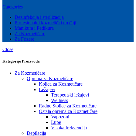
Categories
Dezinfekcija i sterilizacija
Profesionalni kozmetički uređaji
Manikura i Pedikura
Za Kozmetičare
Za Frizere
Close
Kategorije Proizvoda
Za Kozmetičare
Oprema za Kozmetičare
Kolica za Kozmetičare
Ležajevi
Terapeutski ležajevi
Wellness
Radne Stolice za Kozmetičare
Ostala oprema za Kozmetičare
Vapozoni
Lupe
Visoka frekvencija
Depilacija