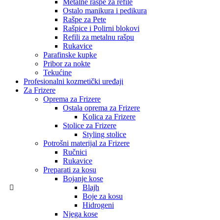
Metalne rašpe za refile
Ostalo manikura i pedikura
Rašpe za Pete
Rašpice i Polirni blokovi
Refili za metalnu rašpu
Rukavice
Parafinske kupke
Pribor za nokte
Tekućine
Profesionalni kozmetički uređaji
Za Frizere
Oprema za Frizere
Ostala oprema za Frizere
Kolica za Frizere
Stolice za Frizere
Styling stolice
Potrošni materijal za Frizere
Ručnici
Rukavice
Preparati za kosu
Bojanje kose
Blajh
Boje za kosu
Hidrogeni
Njega kose