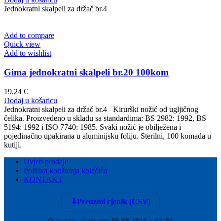
Jednokratni skalpeli za držač br.4
Add to compare
Quick view
Add to wishlist
Gima jednokratni skalpeli br.20 100kom
19,24
€
Dodaj u košaricu
Jednokratni skalpeli za držač br.4 Kirurški nožić od ugljičnog
čelika. Proizvedeno u skladu sa standardima: BS 2982: 1992, BS
5194: 1992 i ISO 7740: 1985. Svaki nožić je obilježena i
pojedinačno upakirana u aluminijsku foliju. Sterilni, 100 komada u
kutiji.
Uvjeti prodaje
Politika korištenja kolačića
KONTAKT
⬇
Preuzmi cjenik (CSV)
⟳
zadnje ažurirano:
06.08.2026
u
03:02