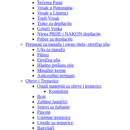
Šećerna Pasta
Vosak u Patronama
Vosak u Limenci
Topli Vosak
Trake za depilaciju
Grijači Voska
Njega PRIJE i NAKON depilacije
Pribor za depilaciju
Preparati za masažu i njegu tijela, eterična ulja
Ulja za masažu
Pilinzi
Eterična ulja
Hladno prešana ulja
Masažne kreme
Anticeulitni tretmani
Obrve i Trepavice
Ostali materijal za obrve i trepavice
Komedoni
Boje
Zaštitni Jastučići
Setovi za farbanje
Pincete
Umjetne trepavice
Ljepilo za trepavice
Razvijači