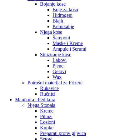
Bojanje kose
Boje za kosu
Hidrogeni
Blajh
Kemikalije
Njega kose
Šamponi
Maske i Kreme
Ampule i Serumi
Stiliziranje kose
Lakovi
Pjene
Gelovi
Wax
Potrošni materijal za Frizere
Rukavice
Ručnici
Manikura i Pedikura
Njega Stopala
Kreme
Pilinzi
Losioni
Kupke
Preparati protiv gljivica
Setovi