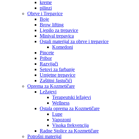
kreme
pilinzi
Obrve i Trepavice
Boje
Brow lifting
Ljepilo za trepavice
Minival trepavica
Ostali materijal za obrve i trepavice
Komedoni
Pincete
Pribor
Razvijači
Setovi za farbanje
Umjetne trepavice
Zaštitni Jastučići
Oprema za Kozmetičare
Ležajevi
Terapeutski ležajevi
Wellness
Ostala oprema za Kozmetičare
Lupe
Vapozoni
Visoka frekvencija
Radne Stolice za Kozmetičare
Potrošni materijal