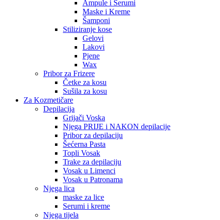
Ampule i Serumi
Maske i Kreme
Šamponi
Stiliziranje kose
Gelovi
Lakovi
Pjene
Wax
Pribor za Frizere
Četke za kosu
Sušila za kosu
Za Kozmetičare
Depilacija
Grijači Voska
Njega PRIJE i NAKON depilacije
Pribor za depilaciju
Šećerna Pasta
Topli Vosak
Trake za depilaciju
Vosak u Limenci
Vosak u Patronama
Njega lica
maske za lice
Serumi i kreme
Njega tijela