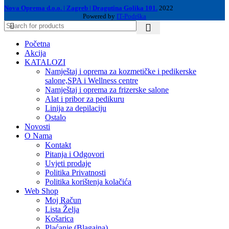
Nova Oprema d.o.o. | Zagreb | Dragutina Golika 101.
2022
Powered by
IT-Podrška
Početna
Akcija
KATALOZI
Namještaj i oprema za kozmetičke i pedikerske
salone,SPA i Wellness centre
Namještaj i oprema za frizerske salone
Alat i pribor za pedikuru
Linija za depilaciju
Ostalo
Novosti
O Nama
Kontakt
Pitanja i Odgovori
Uvjeti prodaje
Politika Privatnosti
Politika korištenja kolačića
Web Shop
Moj Račun
Lista Želja
Košarica
Plaćanje (Blagajna)