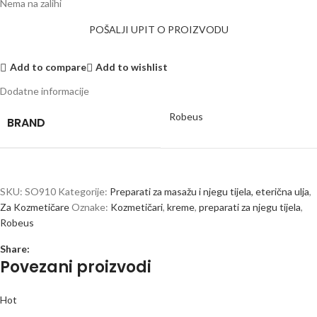
Nema na zalihi
POŠALJI UPIT O PROIZVODU
Add to compare
Add to wishlist
Dodatne informacije
Robeus
BRAND
SKU:
SO910
Kategorije:
Preparati za masažu i njegu tijela, eterična ulja
,
Za Kozmetičare
Oznake:
Kozmetičari
,
kreme
,
preparati za njegu tijela
,
Robeus
Share:
Povezani proizvodi
Hot