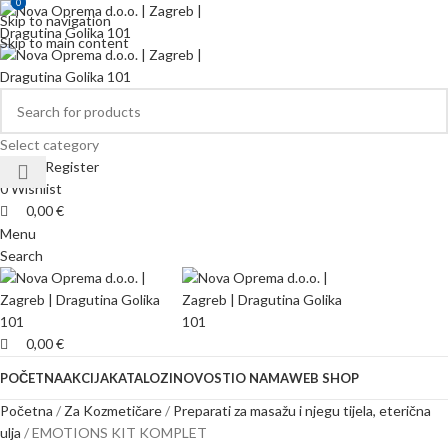
0
0
Skip to navigation
Skip to main content
Select category
Login / Register
0
Wishlist
0,00
€
Menu
Search
0,00
€
POČETNA
AKCIJA
KATALOZI
NOVOSTI
O NAMA
WEB SHOP
Početna
Za Kozmetičare
Preparati za masažu i njegu tijela, eterična
ulja
EMOTIONS KIT KOMPLET