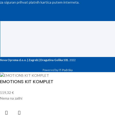
za siguran prihvat platnih kartica putem interneta.
Nova Oprema d.o.o. | Zagreb | Dragutina Golika 101.
2022
Powered by
IT-Podrška
EMOTIONS KIT KOMPLET
119,32
€
Nema na zalihi