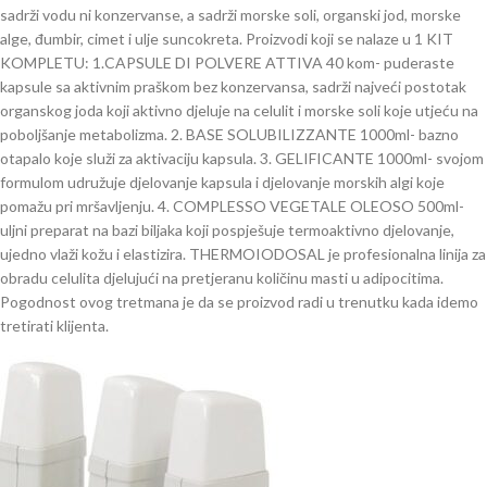
sadrži vodu ni konzervanse, a sadrži morske soli, organski jod, morske
alge, đumbir, cimet i ulje suncokreta. Proizvodi koji se nalaze u 1 KIT
KOMPLETU: 1.CAPSULE DI POLVERE ATTIVA 40 kom- puderaste
kapsule sa aktivnim praškom bez konzervansa, sadrži najveći postotak
organskog joda koji aktivno djeluje na celulit i morske soli koje utjeću na
poboljšanje metabolizma. 2. BASE SOLUBILIZZANTE 1000ml- bazno
otapalo koje služi za aktivaciju kapsula. 3. GELIFICANTE 1000ml- svojom
formulom udružuje djelovanje kapsula i djelovanje morskih algi koje
pomažu pri mršavljenju. 4. COMPLESSO VEGETALE OLEOSO 500ml-
uljni preparat na bazi biljaka koji pospješuje termoaktivno djelovanje,
ujedno vlaži kožu i elastizira. THERMOIODOSAL je profesionalna linija za
obradu celulita djelujući na pretjeranu količinu masti u adipocitima.
Pogodnost ovog tretmana je da se proizvod radi u trenutku kada idemo
tretirati klijenta.