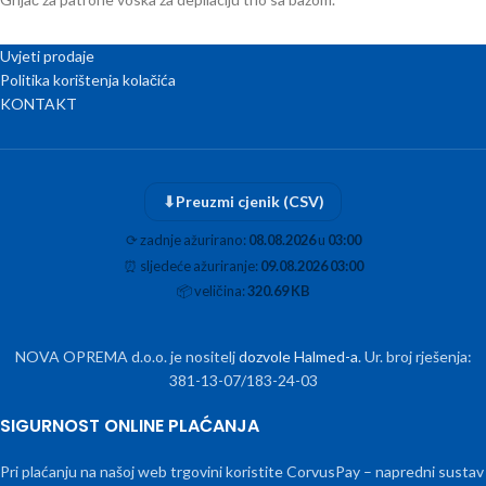
Uvjeti prodaje
Politika korištenja kolačića
KONTAKT
⬇
Preuzmi cjenik (CSV)
⟳
zadnje ažurirano:
08.08.2026
u
03:00
⏰
sljedeće ažuriranje:
09.08.2026 03:00
📦
veličina:
320.69 KB
NOVA OPREMA d.o.o. je nositelj
dozvole Halmed-a
. Ur. broj rješenja:
381-13-07/183-24-03
SIGURNOST ONLINE PLAĆANJA
Pri plaćanju na našoj web trgovini koristite CorvusPay – napredni sustav