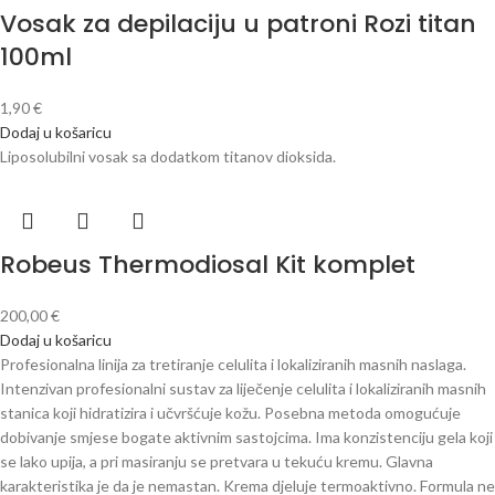
Vosak za depilaciju u patroni Rozi titan
100ml
1,90
€
Dodaj u košaricu
Liposolubilni vosak sa dodatkom titanov dioksida.
Robeus Thermodiosal Kit komplet
200,00
€
Dodaj u košaricu
Profesionalna linija za tretiranje celulita i lokaliziranih masnih naslaga.
Intenzivan profesionalni sustav za liječenje celulita i lokaliziranih masnih
stanica koji hidratizira i učvršćuje kožu. Posebna metoda omogućuje
dobivanje smjese bogate aktivnim sastojcima. Ima konzistenciju gela koji
se lako upija, a pri masiranju se pretvara u tekuću kremu. Glavna
karakteristika je da je nemastan. Krema djeluje termoaktivno. Formula ne