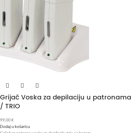
Grijač Voska za depilaciju u patronama
/ TRIO
99,00
€
Dodaj u košaricu
Grijač za patrone voska za depilaciju trio sa bazom.