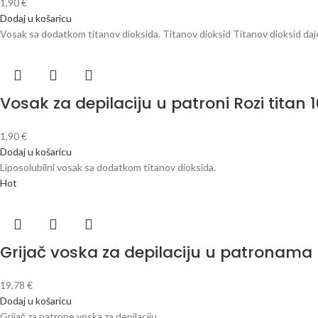
1,90
€
Dodaj u košaricu
Vosak sa dodatkom titanov dioksida. Titanov dioksid Titanov dioksid daj
Vosak za depilaciju u patroni Rozi titan 
1,90
€
Dodaj u košaricu
Liposolubilni vosak sa dodatkom titanov dioksida.
Hot
Grijač voska za depilaciju u patronama
19,78
€
Dodaj u košaricu
Grijač za patrone voska za depilaciju.