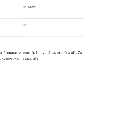
Dr. Temt
10 ml
ja
,
Preparati za masažu i njegu tijela, eterična ulja
,
Za
e
,
kozmetika
,
masaža
,
ulje