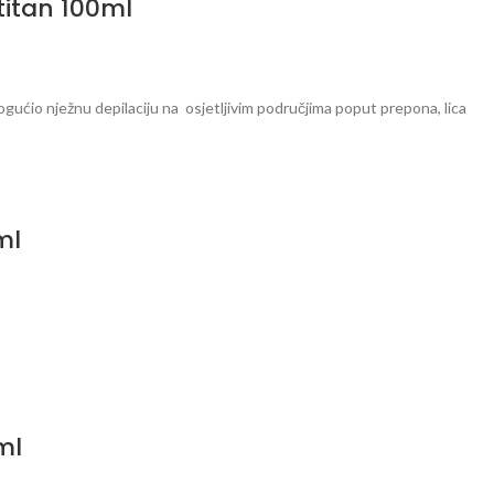
titan 100ml
ućio nježnu depilaciju na osjetljivim područjima poput prepona, lica
ml
ml