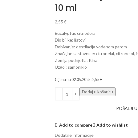
10 ml
2,55
€
Eucalyptus citriodora
Dio biljke: listovi
Dobivanje: destilacija vodenom parom
Značajne sastavnice: citronelal, citronelol, 
Zemlja podrijetla: Kina
Uzgoj: samoniklo
Cijena na
02.05.2025
:
2,55
€
Dodaj u košaricu
POŠALJI 
Add to compare
Add to wishlist
Dodatne informacije