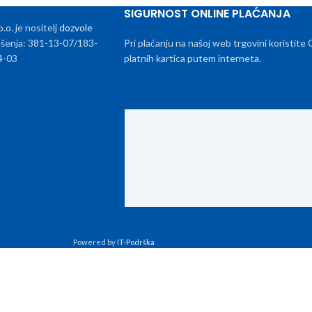
SIGURNOST ONLINE PLAĆANJA
. je nositelj
dozvole
rješenja: 381-13-07/183-
Pri plaćanju na našoj web trgovini koristite
4-03
platnih kartica putem interneta.
Powered by
IT-Podrška