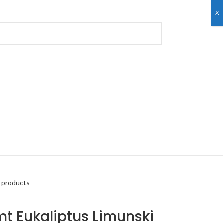
X
 products
emt Eukaliptus Limunski