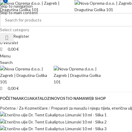
0
0
Skip to navigation
Skip to main content
Select category
Login / Register
0
Wishlist
0,00
€
Menu
Search
0,00
€
POČETNA
AKCIJA
KATALOZI
NOVOSTI
O NAMA
WEB SHOP
Početna
Za Kozmetičare
Preparati za masažu i njegu tijela, eterična ul