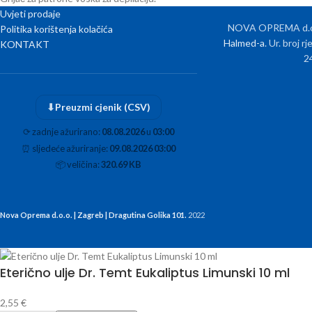
Uvjeti prodaje
NOVA OPREMA d.o.o
Politika korištenja kolačića
Halmed-a
. Ur. broj 
KONTAKT
2
⬇
Preuzmi cjenik (CSV)
⟳
zadnje ažurirano:
08.08.2026
u
03:00
⏰
sljedeće ažuriranje:
09.08.2026 03:00
📦
veličina:
320.69 KB
Nova Oprema d.o.o. | Zagreb | Dragutina Golika 101.
2022
Eterično ulje Dr. Temt Eukaliptus Limunski 10 ml
2,55
€