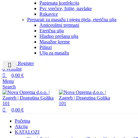
Papirnata konfekcija
Pvc vrećice, folije, navlake
Rukavice
Preparati za masažu i njegu tijela, eterična ulja
Anticeulitni tretmani
Eterična ulja
Hladno prešana ulja
Masažne kreme
Pilinzi
Ulja za masažu
Login / Register
0
Wishlist
0,00
€
Menu
Search
0,00
€
Početna
Akcija
KATALOZI