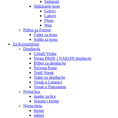
Šamponi
Stiliziranje kose
Gelovi
Lakovi
Pjene
Wax
Pribor za Frizere
Četke za kosu
Sušila za kosu
Za Kozmetičare
Depilacija
Grijači Voska
Njega PRIJE i NAKON depilacije
Pribor za depilaciju
Šećerna Pasta
Topli Vosak
Trake za depilaciju
Vosak u Limenci
Vosak u Patronama
Njega lica
maske za lice
Serumi i kreme
Njega tijela
kreme
pilinzi