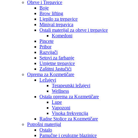
Obrve i Trepavice
Boje
Brow lifting
Ljepilo za trepavice
Minival trepavica
Ostali materijal za obrve i trepavice
Komedoni
Pincete
Pribor
Razvijači
Setovi za farbanje
Umjetne trepavice
Zaštitni Jastučići
Oprema za Kozmetičare
Ležajevi
Terapeutski ležajevi
Wellness
Ostala oprema za Kozmetičare
Lupe
Vapozoni
Visoka frekvencija
Radne Stolice za Kozmetičare
Potrošni materijal
Ostalo
Pamučne i ceulozne blazinice