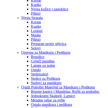
Kreme
Kupke
Njega kožice i zanoktica
Pilinzi
Njega Stopala
Kreme
Kupke
Losioni
Maske
Pilinzi
Preparati protiv gljivica
Setovi
Oprema za Manikuru i Pedikuru
Brusilice
Grijači parafina
Lampe za nokte
Ostalo
Stelirizatori
Stolice za Pedikuru
Stolovi za manikuru
Ostali Potrošni Materijal za Manikuru i Pedikuru
Brusne kapice i Mandrina, Refili za pododisc
Jednokratni Skalpeli, Lamice
Metalne rašpe za refile
Ostalo manikura i pedikura