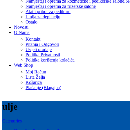
Namještaj i oprema za kozmetičke i pedikerske salone,SP
Namještaj i oprema za frizerske salone
Alat i pribor za pedikuru
Linija za depilaciju
Ostalo
Novosti
O Nama
Kontakt
Pitanja i Odgovori
Uvjeti prodaje
Politika Privatnosti
Politika korištenja kolačića
Web Shop
Moj Račun
Lista Želja
Košarica
Plaćanje (Blagajna)
ulje
Categories