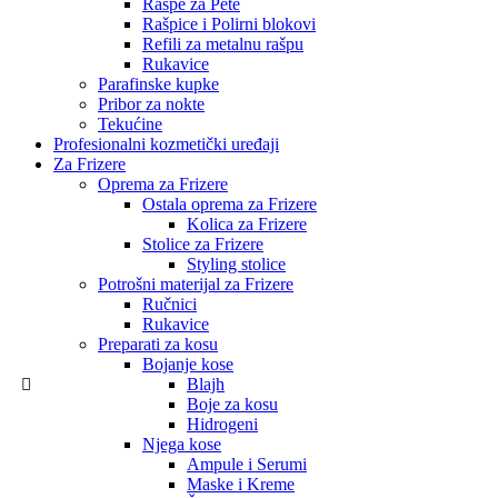
Rašpe za Pete
Rašpice i Polirni blokovi
Refili za metalnu rašpu
Rukavice
Parafinske kupke
Pribor za nokte
Tekućine
Profesionalni kozmetički uređaji
Za Frizere
Oprema za Frizere
Ostala oprema za Frizere
Kolica za Frizere
Stolice za Frizere
Styling stolice
Potrošni materijal za Frizere
Ručnici
Rukavice
Preparati za kosu
Bojanje kose
Blajh
Boje za kosu
Hidrogeni
Njega kose
Ampule i Serumi
Maske i Kreme