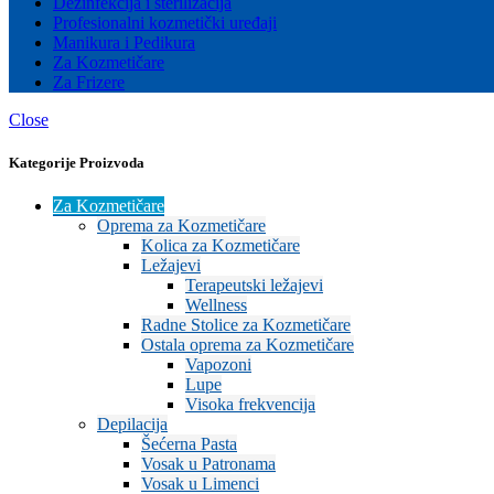
Dezinfekcija i sterilizacija
Profesionalni kozmetički uređaji
Manikura i Pedikura
Za Kozmetičare
Za Frizere
Close
Kategorije Proizvoda
Za Kozmetičare
Oprema za Kozmetičare
Kolica za Kozmetičare
Ležajevi
Terapeutski ležajevi
Wellness
Radne Stolice za Kozmetičare
Ostala oprema za Kozmetičare
Vapozoni
Lupe
Visoka frekvencija
Depilacija
Šećerna Pasta
Vosak u Patronama
Vosak u Limenci