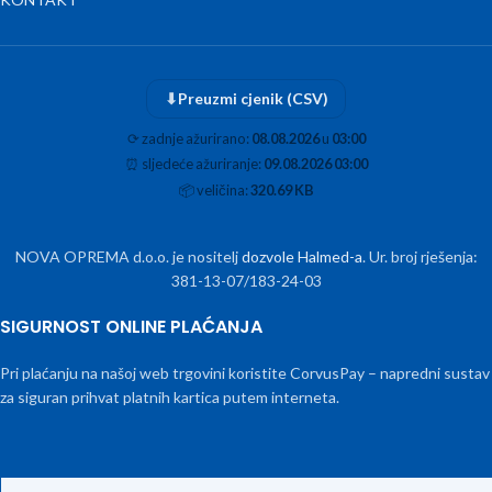
⬇
Preuzmi cjenik (CSV)
⟳
zadnje ažurirano:
08.08.2026
u
03:00
⏰
sljedeće ažuriranje:
09.08.2026 03:00
📦
veličina:
320.69 KB
NOVA OPREMA d.o.o. je nositelj
dozvole Halmed-a
. Ur. broj rješenja:
381-13-07/183-24-03
SIGURNOST ONLINE PLAĆANJA
Pri plaćanju na našoj web trgovini koristite CorvusPay – napredni sustav
za siguran prihvat platnih kartica putem interneta.