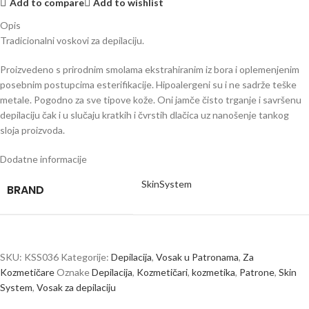
Add to compare
Add to wishlist
Opis
Tradicionalni voskovi za depilaciju.
Proizvedeno s prirodnim smolama ekstrahiranim iz bora i oplemenjenim
posebnim postupcima esterifikacije. Hipoalergeni su i ne sadrže teške
metale. Pogodno za sve tipove kože. Oni jamče čisto trganje i savršenu
depilaciju čak i u slučaju kratkih i čvrstih dlačica uz nanošenje tankog
sloja proizvoda.
Dodatne informacije
SkinSystem
BRAND
SKU:
KSS036
Kategorije:
Depilacija
,
Vosak u Patronama
,
Za
Kozmetičare
Oznake
Depilacija
,
Kozmetičari
,
kozmetika
,
Patrone
,
Skin
System
,
Vosak za depilaciju