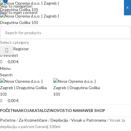
0
0
Skip to navigation
X
Skip to main content
Select category
Login / Register
0
Wishlist
0,00
€
Menu
Search
0,00
€
POČETNA
AKCIJA
KATALOZI
NOVOSTI
O NAMA
WEB SHOP
Početna
Za Kozmetičare
Depilacija
Vosak u Patronama
Vosak za
depilaciju u patroni Geranij 100ml