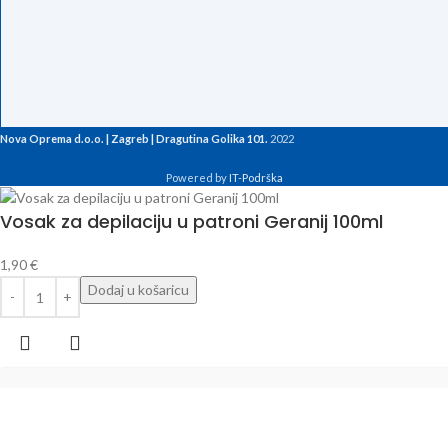
Nova Oprema d.o.o. | Zagreb | Dragutina Golika 101.
2022
Powered by
IT-Podrška
Vosak za depilaciju u patroni Geranij 100ml
1,90
€
Dodaj u košaricu
Ime i Prezime
*