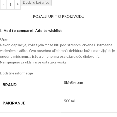
Dodaj u košaricu
POŠALJI UPIT O PROIZVODU
Add to compare
Add to wishlist
Opis
Nakon depilacije, koža tijela može biti pod stresom, crvena ili istrošena
vađenjem dlačica. Ovo posebno ulje hrani i dehidrira kožu, ostavljajući je
ugodno mirisnom, a istovremeno ima osvježavajuće djelovanje.
Namijenjeno za uklanjanje ostataka voska.
Dodatne informacije
SkinSystem
BRAND
500 ml
PAKIRANJE