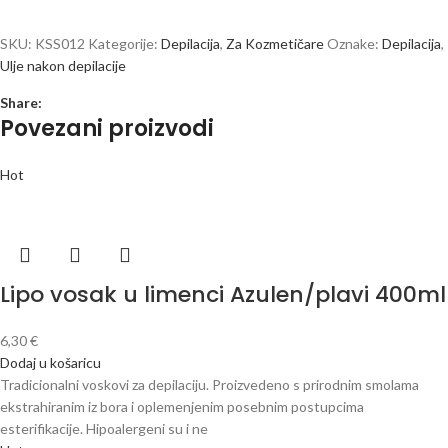
SKU:
KSS012
Kategorije:
Depilacija
,
Za Kozmetičare
Oznake:
Depilacija
,
Ulje nakon depilacije
Share:
Povezani proizvodi
Hot
Lipo vosak u limenci Azulen/plavi 400ml
6,30
€
Dodaj u košaricu
Tradicionalni voskovi za depilaciju. Proizvedeno s prirodnim smolama
ekstrahiranim iz bora i oplemenjenim posebnim postupcima
esterifikacije. Hipoalergeni su i ne