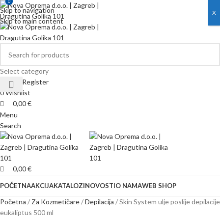
0
0
Skip to navigation
X
Skip to main content
Select category
Login / Register
0
Wishlist
0,00
€
Menu
Search
0,00
€
POČETNA
AKCIJA
KATALOZI
NOVOSTI
O NAMA
WEB SHOP
Početna
Za Kozmetičare
Depilacija
Skin System ulje poslije depilacije
eukaliptus 500 ml