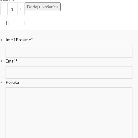
Dodaj u košaricu
Ime i Prezime
*
Email
*
Poruka