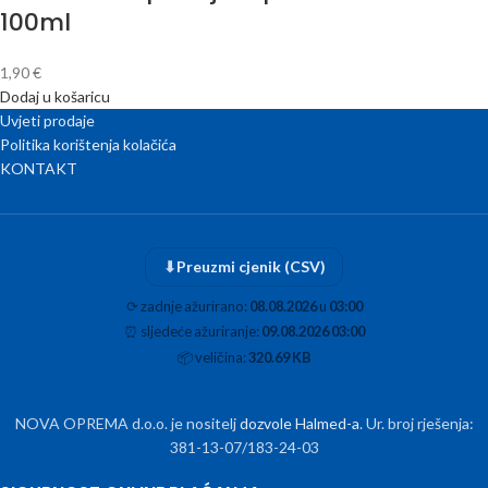
100ml
1,90
€
Dodaj u košaricu
Uvjeti prodaje
Politika korištenja kolačića
KONTAKT
⬇
Preuzmi cjenik (CSV)
⟳
zadnje ažurirano:
08.08.2026
u
03:00
⏰
sljedeće ažuriranje:
09.08.2026 03:00
📦
veličina:
320.69 KB
NOVA OPREMA d.o.o. je nositelj
dozvole Halmed-a
. Ur. broj rješenja:
381-13-07/183-24-03