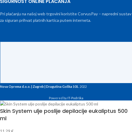
SIGURNOST ONLINE PLAĆANJA
Pri plaćanju na našoj web trgovini koristite CorvusPay – napredni sustav
za siguran prihvat platnih kartica putem interneta.
Nova Oprema d.o.o. | Zagreb | Dragutina Golika 101.
2022
Powered by
IT-Podrška
Skin System ulje poslije depilacije eukaliptus 500
ml
11,29
€