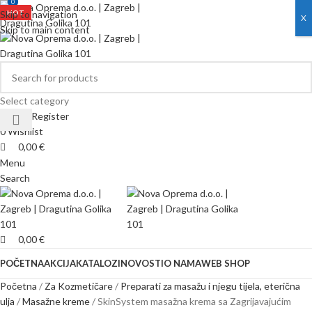
0
0
Skip to navigation
HOT
HOT
X
Skip to main content
Select category
Login / Register
0
Wishlist
0,00
€
Menu
Search
0,00
€
POČETNA
AKCIJA
KATALOZI
NOVOSTI
O NAMA
WEB SHOP
Početna
Za Kozmetičare
Preparati za masažu i njegu tijela, eterična
ulja
Masažne kreme
SkinSystem masažna krema sa Zagrijavajućim