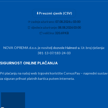
⬇
Preuzmi cjenik (CSV)
⟳
zadnje ažurirano:
07.08.2026
u
03:00
⏰
sljedeće ažuriranje:
08.08.2026 03:00
📦
veličina:
320.69 KB
NOVA OPREMA d.o.o. je nositelj
dozvole Halmed-a
. Ur. broj rješenja:
381-13-07/183-24-03
SIGURNOST ONLINE PLAĆANJA
Pri plaćanju na našoj web trgovini koristite CorvusPay – napredni sustav
za siguran prihvat platnih kartica putem interneta.