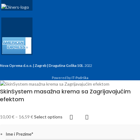
Nova Oprema d.o.o. | Zagreb | Dragutina Golika 101.
2022
Powered by
IT-Podrška
SkinSystem masažna krema sa Zagrijavajućim
efektom
10,00
€
–
16,59
€
Select options
Ime i Prezime
*