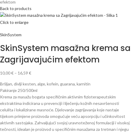
efektom
Back to products
Click to enlarge
SkinSystem
SkinSystem masažna krema sa
Zagrijavajućim efektom
10,00
€
–
16,59
€
Bršljan, divlji kesten, alge, kofein, guarana, karnitin
Pakiranje 250/500ml
Krema za masažu bogata specifičnim aktivnim fizioterapeutskim
ekstraktima indicirana u prevenciji i liječenju kožnih nesavršenosti
celulita i lokalizirane masnoće. Djelovanje zagrijavanja koje nastaje
tijekom primjene proizvoda omogućuje veću apsorpciju i učinkovitost
aktivnih sastojaka. Zahvaljujući svojoj uravnoteženoj formulaciji i visokoj
tečnosti, idealan je proizvod u specifičnim masažama za tretman i njegu