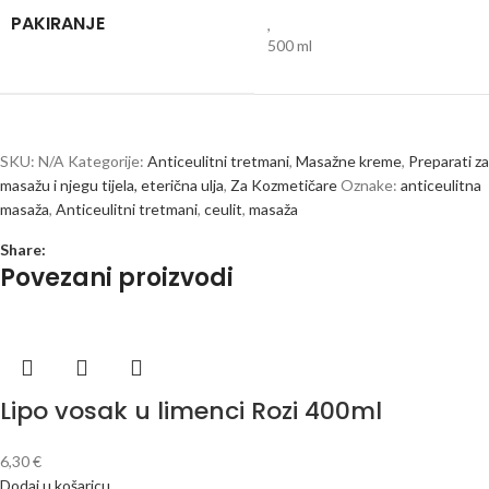
PAKIRANJE
,
500 ml
SKU:
N/A
Kategorije:
Anticeulitni tretmani
,
Masažne kreme
,
Preparati za
masažu i njegu tijela, eterična ulja
,
Za Kozmetičare
Oznake:
anticeulitna
masaža
,
Anticeulitni tretmani
,
ceulit
,
masaža
Share:
Povezani proizvodi
Lipo vosak u limenci Rozi 400ml
6,30
€
Dodaj u košaricu