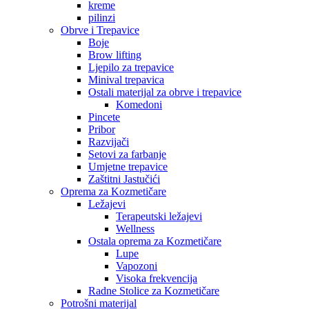
kreme
pilinzi
Obrve i Trepavice
Boje
Brow lifting
Ljepilo za trepavice
Minival trepavica
Ostali materijal za obrve i trepavice
Komedoni
Pincete
Pribor
Razvijači
Setovi za farbanje
Umjetne trepavice
Zaštitni Jastučići
Oprema za Kozmetičare
Ležajevi
Terapeutski ležajevi
Wellness
Ostala oprema za Kozmetičare
Lupe
Vapozoni
Visoka frekvencija
Radne Stolice za Kozmetičare
Potrošni materijal