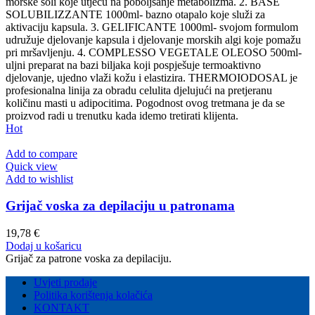
morske soli koje utjeću na poboljšanje metabolizma. 2. BASE
SOLUBILIZZANTE 1000ml- bazno otapalo koje služi za
aktivaciju kapsula. 3. GELIFICANTE 1000ml- svojom formulom
udružuje djelovanje kapsula i djelovanje morskih algi koje pomažu
pri mršavljenju. 4. COMPLESSO VEGETALE OLEOSO 500ml-
uljni preparat na bazi biljaka koji pospješuje termoaktivno
djelovanje, ujedno vlaži kožu i elastizira. THERMOIODOSAL je
profesionalna linija za obradu celulita djelujući na pretjeranu
količinu masti u adipocitima. Pogodnost ovog tretmana je da se
proizvod radi u trenutku kada idemo tretirati klijenta.
Hot
Add to compare
Quick view
Add to wishlist
Grijač voska za depilaciju u patronama
19,78
€
Dodaj u košaricu
Grijač za patrone voska za depilaciju.
Uvjeti prodaje
Politika korištenja kolačića
KONTAKT