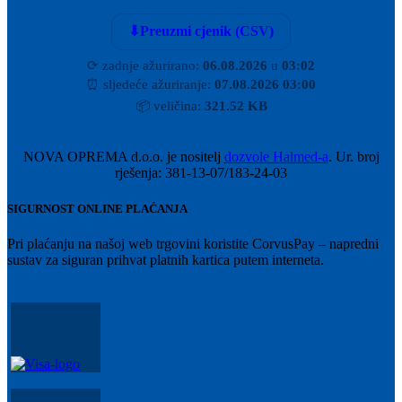
⬇
Preuzmi cjenik (CSV)
⟳
zadnje ažurirano:
06.08.2026
u
03:02
⏰
sljedeće ažuriranje:
07.08.2026 03:00
📦
veličina:
321.52 KB
NOVA OPREMA d.o.o. je nositelj
dozvole Halmed-a
. Ur. broj
rješenja: 381-13-07/183-24-03
SIGURNOST ONLINE PLAĆANJA
Pri plaćanju na našoj web trgovini koristite CorvusPay – napredni
sustav za siguran prihvat platnih kartica putem interneta.