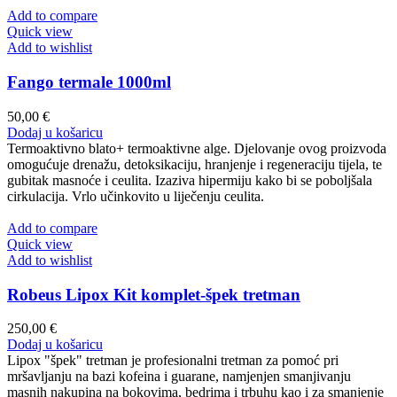
Add to compare
Quick view
Add to wishlist
Fango termale 1000ml
50,00
€
Dodaj u košaricu
Termoaktivno blato+ termoaktivne alge. Djelovanje ovog proizvoda
omogućuje drenažu, detoksikaciju, hranjenje i regeneraciju tijela, te
gubitak masnoće i ceulita. Izaziva hipermiju kako bi se poboljšala
cirkulacija. Vrlo učinkovito u liječenju ceulita.
Add to compare
Quick view
Add to wishlist
Robeus Lipox Kit komplet-špek tretman
250,00
€
Dodaj u košaricu
Lipox "špek" tretman je profesionalni tretman za pomoć pri
mršavljanju na bazi kofeina i guarane, namjenjen smanjivanju
masnih nakupina na bokovima, bedrima i trbuhu kao i za smanjenje