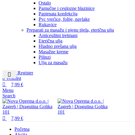
Ostalo
Pamučne i ceulozne blazinice
Papirnata konfekcija
Pvc vrećice, folije, navlake
Rukavice
Preparati za masažu i njegu tijela, eterična ulja
Anticeulitni tretmani
Eterična ulja
Hladno prešana ulja
Masažne kreme
Pilinzi
Ulja za masažu
Login / Register
0
Wishlist
7,99
€
Menu
Search
7,99
€
Početna
Akcija