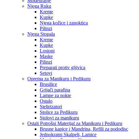
Modeliranje
Njega Ruku
Kreme
Kupke
Njega kožice i zanoktica
Pilinzi
Njega Stopala
Kreme
Kupke
Losioni
Maske
Pilinzi
Preparati protiv gljivica
Setovi
Oprema za Manikuru i Pedikuru
Brusilice
Grijači parafina
Lampe za nokte
Ostalo
Stelirizatori
Stolice za Pedikuru
Stolovi za manikuru
Ostali Potrošni Materijal za Manikuru i Pedikuru
Brusne kapice i Mandrina, Refili za pododisc
Jednokratni Skalpeli, Lamice