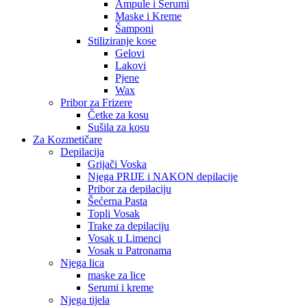
Ampule i Serumi
Maske i Kreme
Šamponi
Stiliziranje kose
Gelovi
Lakovi
Pjene
Wax
Pribor za Frizere
Četke za kosu
Sušila za kosu
Za Kozmetičare
Depilacija
Grijači Voska
Njega PRIJE i NAKON depilacije
Pribor za depilaciju
Šećerna Pasta
Topli Vosak
Trake za depilaciju
Vosak u Limenci
Vosak u Patronama
Njega lica
maske za lice
Serumi i kreme
Njega tijela