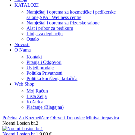
KATALOZI
Namještaj i oprema za kozmetičke i pedikerske
salone,SPA i Wellness centre
Namještaj i oprema za frizerske salone
Alat i pribor za pedikuru
Linija za depilaciju
Ostalo
Novosti
O Nama
Kontakt
Pitanja i Odgovori
Uvjeti prodaje
Politika Privatnosti
Politika korištenja kolačića
Web Shop
Moj Račun
Lista Želja
Košarica
Plaćanje (Blagajna)
Početna
Za Kozmetičare
Obrve i Trepavice
Minival trepavica
Noemi Losion br.2
Noemi Losion br.1
9,00
€