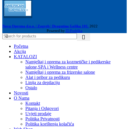
Nova Oprema d.o.o. | Zagreb | Dragutina Golika 101.
2022
Powered by
IT-Podrška
Početna
Akcija
KATALOZI
Namještaj i oprema za kozmetičke i pedikerske
salone,SPA i Wellness centre
Namještaj i oprema za frizerske salone
Alat i pribor za pedikuru
Linija za depilaciju
Ostalo
Novosti
O Nama
Kontakt
Pitanja i Odgovori
Uvjeti prodaje
Politika Privatnosti
Politika korištenja kolačića