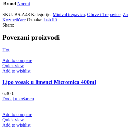
Brand
Noemi
SKU:
BS-A48
Kategorije:
Minival trepavica
,
Obrve i Trepavice
,
Za
Kozmetičare
Oznaka:
lash lift
Share:
Povezani proizvodi
Hot
Add to compare
Quick view
Add to wishlist
Lipo vosak u limenci Micromica 400ml
6,30
€
Dodaj u košaricu
Add to compare
Quick view
Add to wishlist