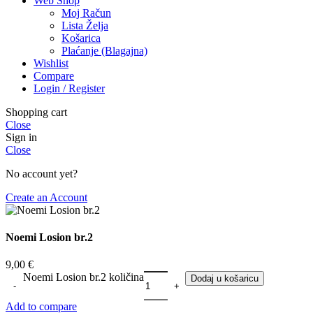
Web Shop
Moj Račun
Lista Želja
Košarica
Plaćanje (Blagajna)
Wishlist
Compare
Login / Register
Shopping cart
Close
Sign in
Close
No account yet?
Create an Account
Noemi Losion br.2
9,00
€
Noemi Losion br.2 količina
Dodaj u košaricu
Add to compare