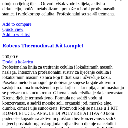
obujma cijelog tijela. Odvodi višak vode iz tijela, aktivira
cirkulaciju, potiče metabolizam i pomaže u borbi protiv masnih
stanica i tvrdokornog celulita. Profesionalni set za 40 tretmana.
Add to compare
Quick view
Add to wishlist
Robeus Thermodiosal Kit komplet
200,00
€
Dodaj u košaricu
Profesionalna linija za tretiranje celulita i lokaliziranih masnih
naslaga. Intenzivan profesionalni sustav za liječenje celulita i
lokaliziranih masnih stanica koji hidratizira i učvršćuje kožu.
Posebna metoda omogućuje dobivanje smjese bogate aktivnim
sastojcima. Ima konzistenciju gela koji se lako upija, a pri masiranju
se pretvara u tekuću kremu. Glavna karakteristika je da je nemastan.
Krema djeluje termoaktivno. Formula ne sadrži vodu ni
konzervanse, a sadrži morske soli, organski jod, morske alge,
đumbir, cimet i ulje suncokreta. Proizvodi koji se nalaze u 1 KIT
KOMPLETU: 1.CAPSULE DI POLVERE ATTIVA 40 kom-
puderaste kapsule sa aktivnim praškom bez konzervansa, sadrži
najveći postotak organskog joda koji aktivno djeluje na celulit i