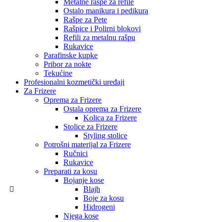
Metalne rašpe za refile
Ostalo manikura i pedikura
Rašpe za Pete
Rašpice i Polirni blokovi
Refili za metalnu rašpu
Rukavice
Parafinske kupke
Pribor za nokte
Tekućine
Profesionalni kozmetički uređaji
Za Frizere
Oprema za Frizere
Ostala oprema za Frizere
Kolica za Frizere
Stolice za Frizere
Styling stolice
Potrošni materijal za Frizere
Ručnici
Rukavice
Preparati za kosu
Bojanje kose
Blajh
Boje za kosu
Hidrogeni
Njega kose