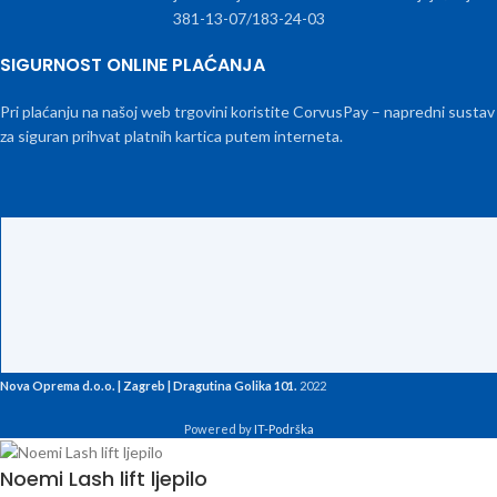
381-13-07/183-24-03
SIGURNOST ONLINE PLAĆANJA
Pri plaćanju na našoj web trgovini koristite CorvusPay – napredni sustav
za siguran prihvat platnih kartica putem interneta.
Nova Oprema d.o.o. | Zagreb | Dragutina Golika 101.
2022
Powered by
IT-Podrška
Noemi Lash lift ljepilo