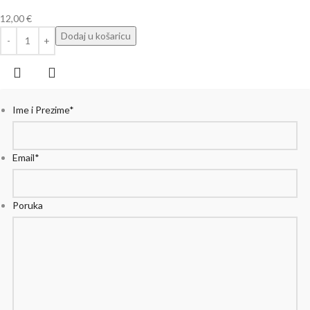
12,00
€
Dodaj u košaricu
Ime i Prezime
*
Email
*
Poruka