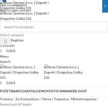
0
0
Skip to navigation
X
Skip to main content
Select category
Login / Register
0
Wishlist
0,00
€
Menu
Search
0,00
€
POČETNA
AKCIJA
KATALOZI
NOVOSTI
O NAMA
WEB SHOP
Početna
Za Kozmetičare
Obrve i Trepavice
Minival trepavica
Noemi Lash lift ljepilo