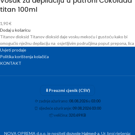
Vosak za depilaciju u patroni Čokolada
titan 100ml
1,90
€
Dodaj u košaricu
Titanov dioksid Titanov dioksid daje vosku mekoću i gustoću kako bi
omogućio nježnu depilaciju na osjetljivim područjima poput prepona, lica
Uvjeti prodaje
Politika korištenja kolačića
KONTAKT
⬇
Preuzmi cjenik (CSV)
⟳
zadnje ažurirano:
08.08.2026
u
03:00
⏰
sljedeće ažuriranje:
09.08.2026 03:00
📦
veličina:
320.69 KB
NOVA OPREMA d.o.o. je nositelj
dozvole Halmed-a
. Ur. broj rješenja: