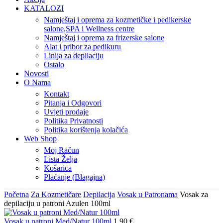
KATALOZI
Namještaj i oprema za kozmetičke i pedikerske
salone,SPA i Wellness centre
Namještaj i oprema za frizerske salone
Alat i pribor za pedikuru
Linija za depilaciju
Ostalo
Novosti
O Nama
Kontakt
Pitanja i Odgovori
Uvjeti prodaje
Politika Privatnosti
Politika korištenja kolačića
Web Shop
Moj Račun
Lista Želja
Košarica
Plaćanje (Blagajna)
Početna
Za Kozmetičare
Depilacija
Vosak u Patronama
Vosak za
depilaciju u patroni Azulen 100ml
Vosak u patroni Med/Natur 100ml
1,90
€