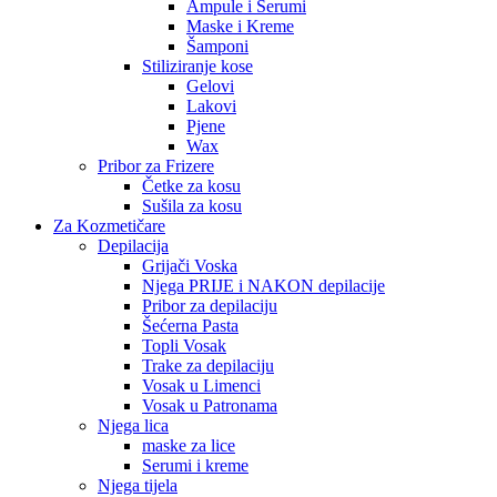
Ampule i Serumi
Maske i Kreme
Šamponi
Stiliziranje kose
Gelovi
Lakovi
Pjene
Wax
Pribor za Frizere
Četke za kosu
Sušila za kosu
Za Kozmetičare
Depilacija
Grijači Voska
Njega PRIJE i NAKON depilacije
Pribor za depilaciju
Šećerna Pasta
Topli Vosak
Trake za depilaciju
Vosak u Limenci
Vosak u Patronama
Njega lica
maske za lice
Serumi i kreme
Njega tijela