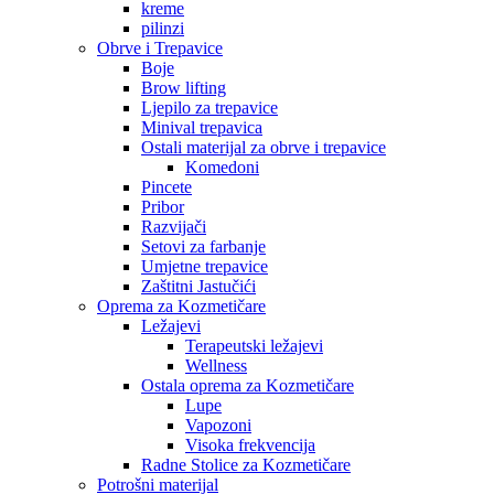
kreme
pilinzi
Obrve i Trepavice
Boje
Brow lifting
Ljepilo za trepavice
Minival trepavica
Ostali materijal za obrve i trepavice
Komedoni
Pincete
Pribor
Razvijači
Setovi za farbanje
Umjetne trepavice
Zaštitni Jastučići
Oprema za Kozmetičare
Ležajevi
Terapeutski ležajevi
Wellness
Ostala oprema za Kozmetičare
Lupe
Vapozoni
Visoka frekvencija
Radne Stolice za Kozmetičare
Potrošni materijal