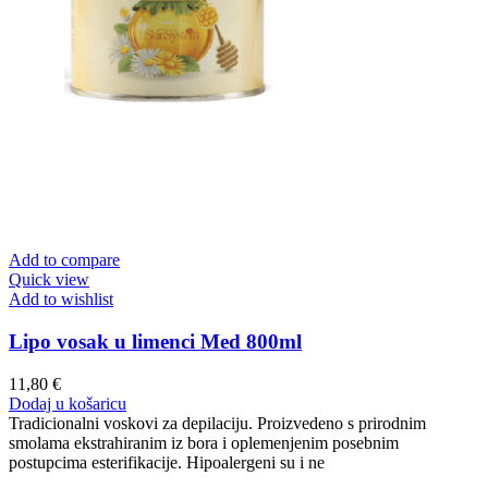
Add to compare
Quick view
Add to wishlist
Lipo vosak u limenci Med 800ml
11,80
€
Dodaj u košaricu
Tradicionalni voskovi za depilaciju. Proizvedeno s prirodnim
smolama ekstrahiranim iz bora i oplemenjenim posebnim
postupcima esterifikacije. Hipoalergeni su i ne