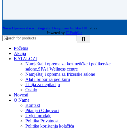
Nova Oprema d.o.o. | Zagreb | Dragutina Golika 101.
2022
Powered by
IT-Podrška
Početna
Akcija
KATALOZI
Namještaj i oprema za kozmetičke i pedikerske
salone,SPA i Wellness centre
Namještaj i oprema za frizerske salone
Alat i pribor za pedikuru
Linija za depilaciju
Ostalo
Novosti
O Nama
Kontakt
Pitanja i Odgovori
Uvjeti prodaje
Politika Privatnosti
Politika korištenja kolačića