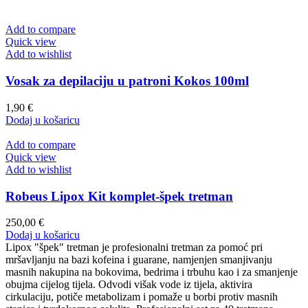
Add to compare
Quick view
Add to wishlist
Vosak za depilaciju u patroni Kokos 100ml
1,90
€
Dodaj u košaricu
Add to compare
Quick view
Add to wishlist
Robeus Lipox Kit komplet-špek tretman
250,00
€
Dodaj u košaricu
Lipox "špek" tretman je profesionalni tretman za pomoć pri
mršavljanju na bazi kofeina i guarane, namjenjen smanjivanju
masnih nakupina na bokovima, bedrima i trbuhu kao i za smanjenje
obujma cijelog tijela. Odvodi višak vode iz tijela, aktivira
cirkulaciju, potiče metabolizam i pomaže u borbi protiv masnih