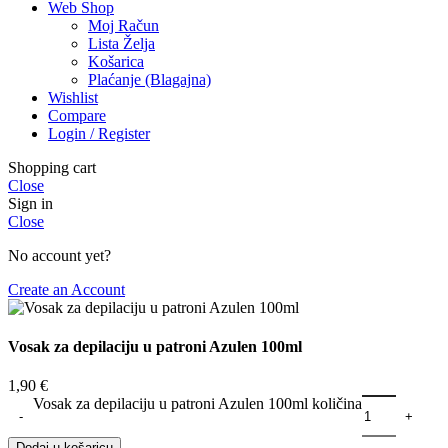
Web Shop
Moj Račun
Lista Želja
Košarica
Plaćanje (Blagajna)
Wishlist
Compare
Login / Register
Shopping cart
Close
Sign in
Close
No account yet?
Create an Account
Vosak za depilaciju u patroni Azulen 100ml
1,90
€
Vosak za depilaciju u patroni Azulen 100ml količina
Dodaj u košaricu