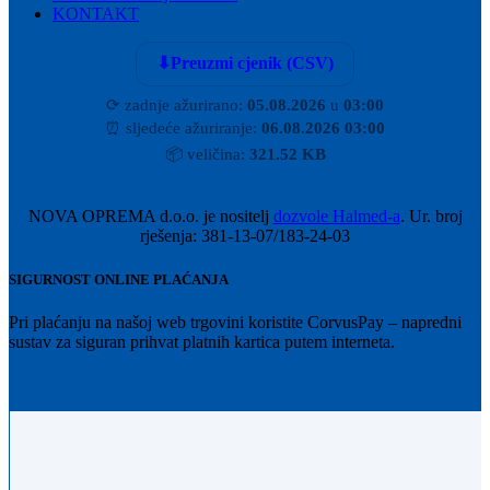
KONTAKT
⬇
Preuzmi cjenik (CSV)
⟳
zadnje ažurirano:
05.08.2026
u
03:00
⏰
sljedeće ažuriranje:
06.08.2026 03:00
📦
veličina:
321.52 KB
NOVA OPREMA d.o.o. je nositelj
dozvole Halmed-a
. Ur. broj
rješenja: 381-13-07/183-24-03
SIGURNOST ONLINE PLAĆANJA
Pri plaćanju na našoj web trgovini koristite CorvusPay – napredni
sustav za siguran prihvat platnih kartica putem interneta.