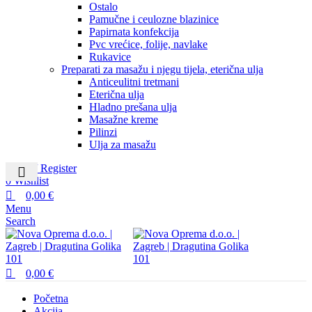
Ostalo
Pamučne i ceulozne blazinice
Papirnata konfekcija
Pvc vrećice, folije, navlake
Rukavice
Preparati za masažu i njegu tijela, eterična ulja
Anticeulitni tretmani
Eterična ulja
Hladno prešana ulja
Masažne kreme
Pilinzi
Ulja za masažu
Login / Register
0
Wishlist
0,00
€
Menu
Search
0,00
€
Početna
Akcija