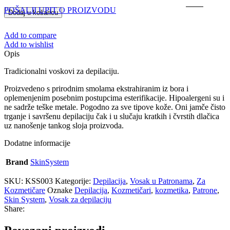
POŠALJI UPIT O PROIZVODU
Dodaj u košaricu
Add to compare
Add to wishlist
Opis
Tradicionalni voskovi za depilaciju.
Proizvedeno s prirodnim smolama ekstrahiranim iz bora i
oplemenjenim posebnim postupcima esterifikacije. Hipoalergeni su i
ne sadrže teške metale. Pogodno za sve tipove kože. Oni jamče čisto
trganje i savršenu depilaciju čak i u slučaju kratkih i čvrstih dlačica
uz nanošenje tankog sloja proizvoda.
Dodatne informacije
Brand
SkinSystem
SKU:
KSS003
Kategorije:
Depilacija
,
Vosak u Patronama
,
Za
Kozmetičare
Oznake
Depilacija
,
Kozmetičari
,
kozmetika
,
Patrone
,
Skin System
,
Vosak za depilaciju
Share: