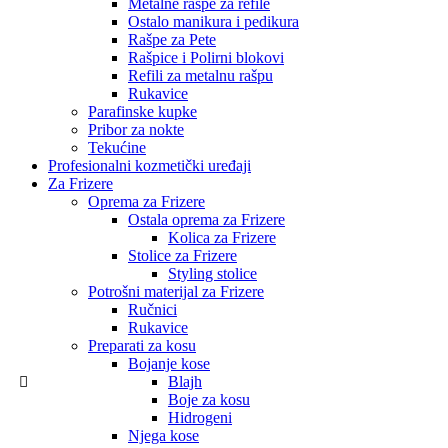
Metalne rašpe za refile
Ostalo manikura i pedikura
Rašpe za Pete
Rašpice i Polirni blokovi
Refili za metalnu rašpu
Rukavice
Parafinske kupke
Pribor za nokte
Tekućine
Profesionalni kozmetički uređaji
Za Frizere
Oprema za Frizere
Ostala oprema za Frizere
Kolica za Frizere
Stolice za Frizere
Styling stolice
Potrošni materijal za Frizere
Ručnici
Rukavice
Preparati za kosu
Bojanje kose
Blajh
Boje za kosu
Hidrogeni
Njega kose