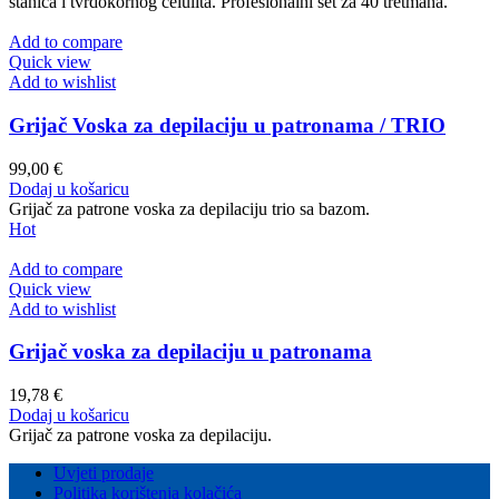
stanica i tvrdokornog celulita. Profesionalni set za 40 tretmana.
Add to compare
Quick view
Add to wishlist
Grijač Voska za depilaciju u patronama / TRIO
99,00
€
Dodaj u košaricu
Grijač za patrone voska za depilaciju trio sa bazom.
Hot
Add to compare
Quick view
Add to wishlist
Grijač voska za depilaciju u patronama
19,78
€
Dodaj u košaricu
Grijač za patrone voska za depilaciju.
Uvjeti prodaje
Politika korištenja kolačića