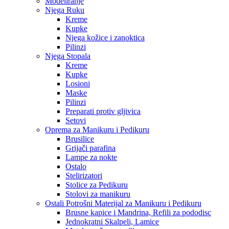
Modeliranje
Njega Ruku
Kreme
Kupke
Njega kožice i zanoktica
Pilinzi
Njega Stopala
Kreme
Kupke
Losioni
Maske
Pilinzi
Preparati protiv gljivica
Setovi
Oprema za Manikuru i Pedikuru
Brusilice
Grijači parafina
Lampe za nokte
Ostalo
Stelirizatori
Stolice za Pedikuru
Stolovi za manikuru
Ostali Potrošni Materijal za Manikuru i Pedikuru
Brusne kapice i Mandrina, Refili za pododisc
Jednokratni Skalpeli, Lamice