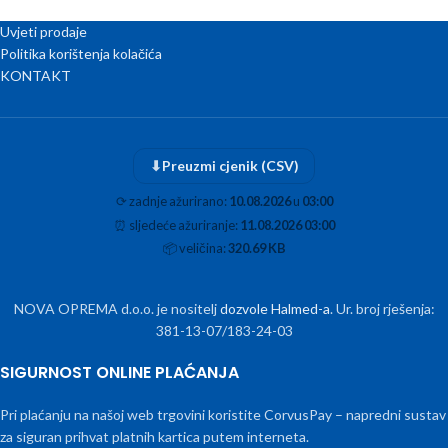
Uvjeti prodaje
Politika korištenja kolačića
KONTAKT
⬇
Preuzmi cjenik (CSV)
⟳
zadnje ažurirano:
10.08.2026
u
03:00
⏰
sljedeće ažuriranje:
11.08.2026 03:00
📦
veličina:
320.69 KB
NOVA OPREMA d.o.o. je nositelj
dozvole Halmed-a
. Ur. broj rješenja:
381-13-07/183-24-03
SIGURNOST ONLINE PLAĆANJA
Pri plaćanju na našoj web trgovini koristite CorvusPay – napredni sustav
za siguran prihvat platnih kartica putem interneta.