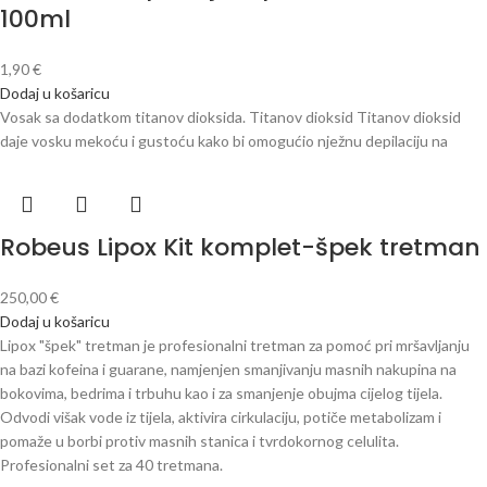
100ml
1,90
€
Dodaj u košaricu
Vosak sa dodatkom titanov dioksida. Titanov dioksid Titanov dioksid
daje vosku mekoću i gustoću kako bi omogućio nježnu depilaciju na
Robeus Lipox Kit komplet-špek tretman
250,00
€
Dodaj u košaricu
Lipox "špek" tretman je profesionalni tretman za pomoć pri mršavljanju
na bazi kofeina i guarane, namjenjen smanjivanju masnih nakupina na
bokovima, bedrima i trbuhu kao i za smanjenje obujma cijelog tijela.
Odvodi višak vode iz tijela, aktivira cirkulaciju, potiče metabolizam i
pomaže u borbi protiv masnih stanica i tvrdokornog celulita.
Profesionalni set za 40 tretmana.