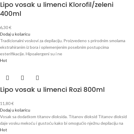
Lipo vosak u limenci Klorofil/zeleni
400ml
6,30
€
Dodaj u košaricu
Tradicionalni voskovi za depilaciju. Proizvedeno s prirodnim smolama
ekstrahiranim iz bora i oplemenjenim posebnim postupcima
esterifikacije. Hipoalergeni su i ne
Hot
Lipo vosak u limenci Rozi 800ml
11,80
€
Dodaj u košaricu
Vosak sa dodatkom titanov dioksida. Titanov dioksid Titanov dioksid
daje vosku mekoću i gustoću kako bi omogućio nježnu depilaciju na
Hot