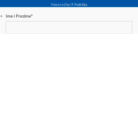
Powered by
IT-Podrška
Ime i Prezime
*
Email
*
Poruka
POŠALJITE