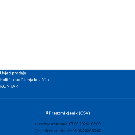
Uvjeti prodaje
Politika korištenja kolačića
KONTAKT
⬇
Preuzmi cjenik (CSV)
⟳
zadnje ažurirano:
07.08.2026
u
03:00
⏰
sljedeće ažuriranje:
08.08.2026 03:00