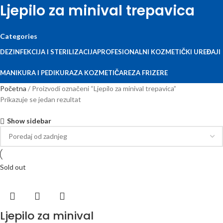
Ljepilo za minival trepavica
Categories
DEZINFEKCIJA I STERILIZACIJA
PROFESIONALNI KOZMETIČKI UREĐAJI
MANIKURA I PEDIKURA
ZA KOZMETIČARE
ZA FRIZERE
Početna
Proizvodi označeni “Ljepilo za minival trepavica”
Prikazuje se jedan rezultat
Show sidebar
Sold out
Ljepilo za minival