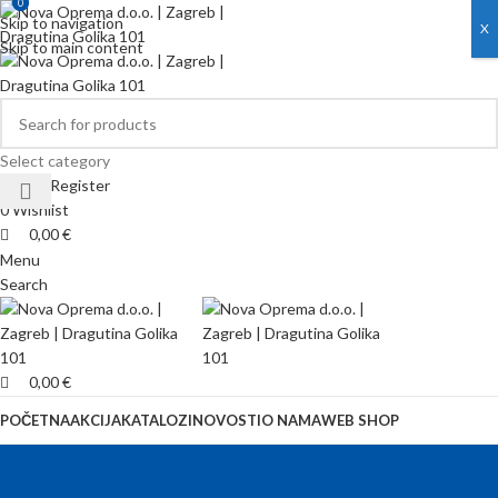
0
0
Skip to navigation
X
Skip to main content
Select category
Login / Register
0
Wishlist
0,00
€
Menu
Search
0,00
€
POČETNA
AKCIJA
KATALOZI
NOVOSTI
O NAMA
WEB SHOP