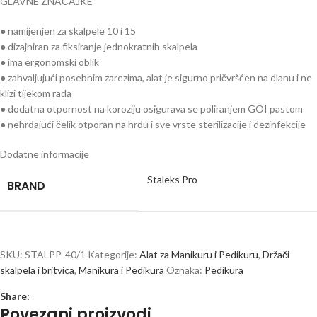
GLAVNE ZNAČAJKE
● namijenjen za skalpele 10 i 15
● dizajniran za fiksiranje jednokratnih skalpela
● ima ergonomski oblik
● zahvaljujući posebnim zarezima, alat je sigurno pričvršćen na dlanu i ne
klizi tijekom rada
● dodatna otpornost na koroziju osigurava se poliranjem GOI pastom
● nehrđajući čelik otporan na hrđu i sve vrste sterilizacije i dezinfekcije
Dodatne informacije
Staleks Pro
BRAND
SKU:
STALPP-40/1
Kategorije:
Alat za Manikuru i Pedikuru
,
Držači
skalpela i britvica
,
Manikura i Pedikura
Oznaka:
Pedikura
Share:
Povezani proizvodi