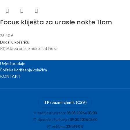
Focus kliješta za urasle nokte 11cm
23,40
€
Dodaj u košaricu
Kliješta za urasle nokte od inoxa
Uvjeti prodaje
Politika korištenja kolačića
KONTAKT
⬇
Preuzmi cjenik (CSV)
⟳
zadnje ažurirano:
08.08.2026
u
03:00
⏰
sljedeće ažuriranje:
09.08.2026 03:00
📦
veličina:
320.69 KB