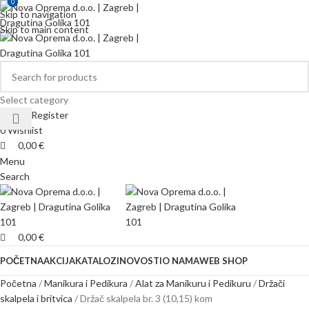
0
0
Skip to navigation
Skip to main content
Select category
Login / Register
0
Wishlist
0,00
€
Menu
Search
0,00
€
POČETNA
AKCIJA
KATALOZI
NOVOSTI
O NAMA
WEB SHOP
Početna
Manikura i Pedikura
Alat za Manikuru i Pedikuru
Držači
skalpela i britvica
Držač skalpela br. 3 (10,15) kom