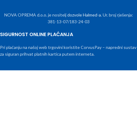
NOVA OPREMA d.o.o. je nositelj
dozvole Halmed-a
. Ur. broj rješenja:
381-13-07/183-24-03
SIGURNOST ONLINE PLAĆANJA
Pri plaćanju na našoj web trgovini koristite CorvusPay – napredni sustav
za siguran prihvat platnih kartica putem interneta.
Nova Oprema d.o.o. | Zagreb | Dragutina Golika 101.
2022
Powered by
IT-Podrška