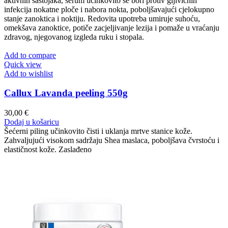
aktivnih sastojaka, serum učinkovito se bori protiv gljivičnih
infekcija nokatne ploče i nabora nokta, poboljšavajući cjelokupno
stanje zanoktica i noktiju. Redovita upotreba umiruje suhoću,
omekšava zanoktice, potiče zacjeljivanje lezija i pomaže u vraćanju
zdravog, njegovanog izgleda ruku i stopala.
Add to compare
Quick view
Add to wishlist
Callux Lavanda peeling 550g
30,00
€
Dodaj u košaricu
Šećerni piling učinkovito čisti i uklanja mrtve stanice kože.
Zahvaljujući visokom sadržaju Shea maslaca, poboljšava čvrstoću i
elastičnost kože. Zaslađeno