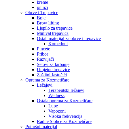
kreme
pilinzi
Obrve i Trepavice
Boje
Brow lifting
Ljepilo za trepavice
Minival trepavica
Ostali materijal za obrve i trepavice
Komedoni
Pincete
Pribor
Razvijači
Setovi za farbanje
Umjetne trepavice
Zaštitni Jastučići
Oprema za Kozmetičare
Ležajevi
Terapeutski ležajevi
Wellness
Ostala oprema za Kozmetičare
Lupe
Vapozoni
Visoka frekvencija
Radne Stolice za Kozmetičare
Potrošni materijal