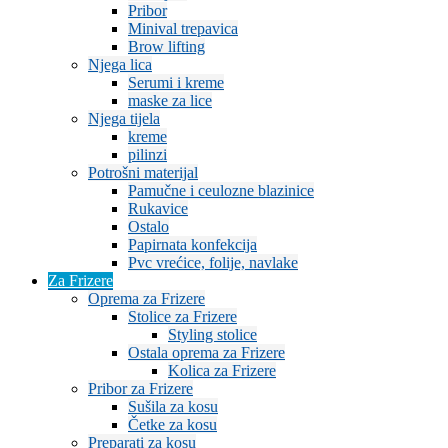
Pribor
Minival trepavica
Brow lifting
Njega lica
Serumi i kreme
maske za lice
Njega tijela
kreme
pilinzi
Potrošni materijal
Pamučne i ceulozne blazinice
Rukavice
Ostalo
Papirnata konfekcija
Pvc vrećice, folije, navlake
Za Frizere
Oprema za Frizere
Stolice za Frizere
Styling stolice
Ostala oprema za Frizere
Kolica za Frizere
Pribor za Frizere
Sušila za kosu
Četke za kosu
Preparati za kosu