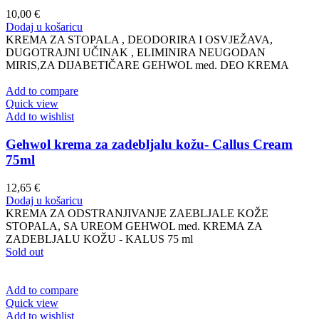
10,00
€
Dodaj u košaricu
KREMA ZA STOPALA , DEODORIRA I OSVJEŽAVA,
DUGOTRAJNI UČINAK , ELIMINIRA NEUGODAN
MIRIS,ZA DIJABETIČARE GEHWOL med. DEO KREMA
Add to compare
Quick view
Add to wishlist
Gehwol krema za zadebljalu kožu- Callus Cream
75ml
12,65
€
Dodaj u košaricu
KREMA ZA ODSTRANJIVANJE ZAEBLJALE KOŽE
STOPALA, SA UREOM GEHWOL med. KREMA ZA
ZADEBLJALU KOŽU - KALUS 75 ml
Sold out
Add to compare
Quick view
Add to wishlist