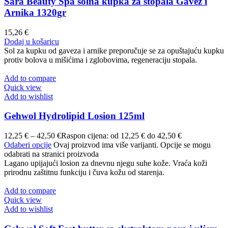
Sara Beauty Spa solna kupka za stopala Gavez i
Arnika 1320gr
15,26
€
Dodaj u košaricu
Sol za kupku od gaveza i arnike preporučuje se za opuštajuću kupku
protiv bolova u mišićima i zglobovima, regeneraciju stopala.
Add to compare
Quick view
Add to wishlist
Gehwol Hydrolipid Losion 125ml
12,25
€
–
42,50
€
Raspon cijena: od 12,25 € do 42,50 €
Odaberi opcije
Ovaj proizvod ima više varijanti. Opcije se mogu
odabrati na stranici proizvoda
Lagano upijajući losion za dnevnu njegu suhe kože. Vraća koži
prirodnu zaštitnu funkciju i čuva kožu od starenja.
Add to compare
Quick view
Add to wishlist