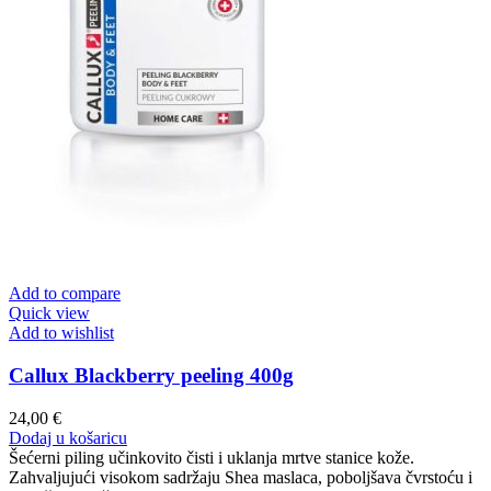
Add to compare
Quick view
Add to wishlist
Callux Blackberry peeling 400g
24,00
€
Dodaj u košaricu
Šećerni piling učinkovito čisti i uklanja mrtve stanice kože.
Zahvaljujući visokom sadržaju Shea maslaca, poboljšava čvrstoću i