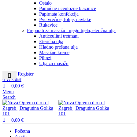
Ostalo
Pamučne i ceulozne blazinice
Papirnata konfekcija
Pvc vrećice, folije, navlake
Rukavice
Preparati za masažu i njegu tijela, eterična ulja
Anticeulitni tretmani
Eterična ulja
Hladno prešana ulja
Masažne kreme
Pilinzi
Ulja za masažu
Login / Register
0
Wishlist
0,00
€
Menu
Search
0,00
€
Početna
Akcija