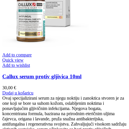
Add to compare
Quick view
Add to wishlist
Callux serum protiv gljivica 10ml
30,00
€
Dodaj u košaricu
Ovaj specijalizirani serum za njegu noktiju i zanoktica stvoren je za
one koji se bore sa suhom kožom, oslabljenim noktima i
ponavljajućim gljivičnim infekcijama. Njegova bogata,
koncentrirana formula, bazirana na prirodnim eteričnim uljima
čajevca, origana i lavande, pruža snažna antibakterijska,
antifungalna i regenerativna svojstva. Zahvaljujući visokom sadržaju