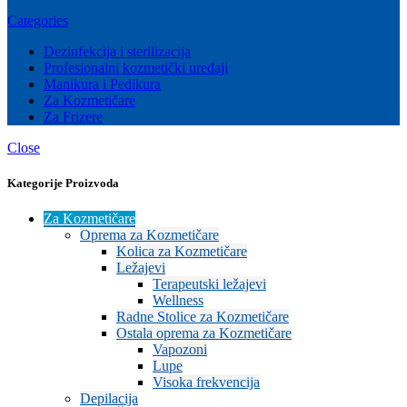
Categories
Dezinfekcija i sterilizacija
Profesionalni kozmetički uređaji
Manikura i Pedikura
Za Kozmetičare
Za Frizere
Close
Kategorije Proizvoda
Za Kozmetičare
Oprema za Kozmetičare
Kolica za Kozmetičare
Ležajevi
Terapeutski ležajevi
Wellness
Radne Stolice za Kozmetičare
Ostala oprema za Kozmetičare
Vapozoni
Lupe
Visoka frekvencija
Depilacija