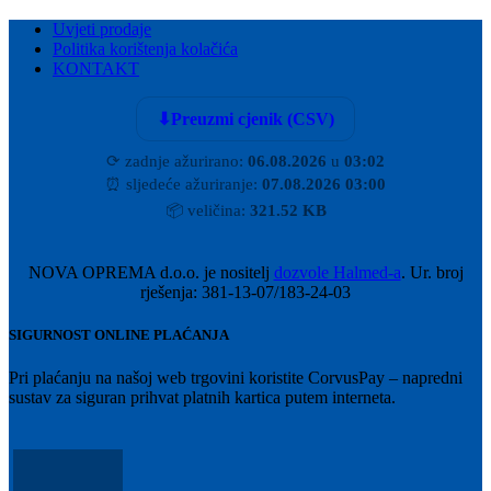
Uvjeti prodaje
Politika korištenja kolačića
KONTAKT
⬇
Preuzmi cjenik (CSV)
⟳
zadnje ažurirano:
06.08.2026
u
03:02
⏰
sljedeće ažuriranje:
07.08.2026 03:00
📦
veličina:
321.52 KB
NOVA OPREMA d.o.o. je nositelj
dozvole Halmed-a
. Ur. broj
rješenja: 381-13-07/183-24-03
SIGURNOST ONLINE PLAĆANJA
Pri plaćanju na našoj web trgovini koristite CorvusPay – napredni
sustav za siguran prihvat platnih kartica putem interneta.