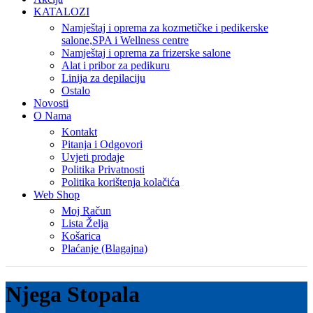
KATALOZI
Namještaj i oprema za kozmetičke i pedikerske
salone,SPA i Wellness centre
Namještaj i oprema za frizerske salone
Alat i pribor za pedikuru
Linija za depilaciju
Ostalo
Novosti
O Nama
Kontakt
Pitanja i Odgovori
Uvjeti prodaje
Politika Privatnosti
Politika korištenja kolačića
Web Shop
Moj Račun
Lista Želja
Košarica
Plaćanje (Blagajna)
Njega Stopala