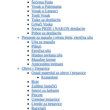
Šećerna Pasta
Vosak u Patronama
Vosak u Limenci
Topli Vosak
Trake za depilaciju
Grijači Voska
Njega PRIJE i NAKON depilacije
Pribor za depilaciju
Preparati za masažu i njegu tijela, eterična ulja
Ulja za masažu
Pilinzi
Eterična ulja
Hladno prešana ulja
Masažne kreme
Anticeulitni tretmani
Obrve i Trepavice
Ostali materijal za obrve i trepavice
Komedoni
Boje
Zaštitni Jastučići
Setovi za farbanje
Pincete
Umjetne trepavice
Ljepilo za trepavice
Razvijači