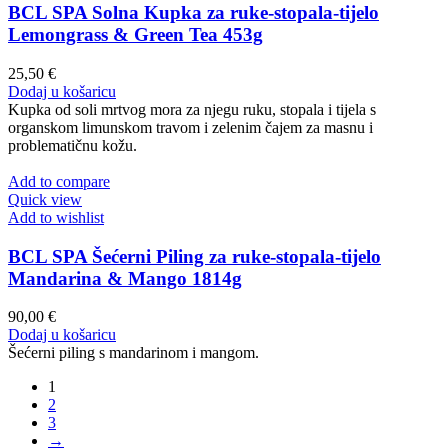
BCL SPA Solna Kupka za ruke-stopala-tijelo
Lemongrass & Green Tea 453g
25,50
€
Dodaj u košaricu
Kupka od soli mrtvog mora za njegu ruku, stopala i tijela s
organskom limunskom travom i zelenim čajem za masnu i
problematičnu kožu.
Add to compare
Quick view
Add to wishlist
BCL SPA Šećerni Piling za ruke-stopala-tijelo
Mandarina & Mango 1814g
90,00
€
Dodaj u košaricu
Šećerni piling s mandarinom i mangom.
1
2
3
→