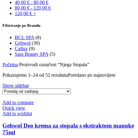
40,00
€
-
80,00
€
80,00
€
-
120,00
€
120,00
€
+
Filtriranje po Brandu
BCL SPA
(8)
Gehwol
(30)
Callux
(9)
Sara Beauty SPA
(5)
Početna
Proizvodi označeni “Njega Stopala”
Prikazujemo 1–24 od 52 rezultata
Poredano po najnovijem
Show sidebar
Add to compare
Quick view
Add to wishlist
Gehwol Deo krema za stopala s ekstraktom manuke
75ml