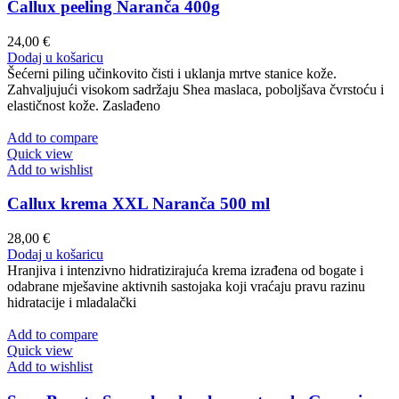
Callux peeling Naranča 400g
24,00
€
Dodaj u košaricu
Šećerni piling učinkovito čisti i uklanja mrtve stanice kože.
Zahvaljujući visokom sadržaju Shea maslaca, poboljšava čvrstoću i
elastičnost kože. Zaslađeno
Add to compare
Quick view
Add to wishlist
Callux krema XXL Naranča 500 ml
28,00
€
Dodaj u košaricu
Hranjiva i intenzivno hidratizirajuća krema izrađena od bogate i
odabrane mješavine aktivnih sastojaka koji vraćaju pravu razinu
hidratacije i mladalački
Add to compare
Quick view
Add to wishlist