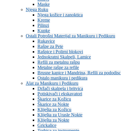
Maske
Njega Ruku
Njega kožice i zanoktica
Kreme
Pilinzi
Kupke
Ostali Potrošni Materijal za Manikuru i Pedikuru
Rukavice
Rašpe za Pete
Rašpice i Polirni blokovi
Jednokratni Skalpeli, Lamice
Refili za metalnu rašpu
Metalne rašpe za refile
Brusne kapice i Mandrina, Refili za pododisc
Ostalo manikura i pedikura
Alat za Manikuru i Pedikuru
Držači skalpela i britvica
Potiskivači i ekskavatori
Škarice za Kožicu
Škarice za Nokte
Kliješta za Kožicu
Kliješta za Urasle Nokte
Kliješta za Nokte
Grickalice
Torbica za instrumente