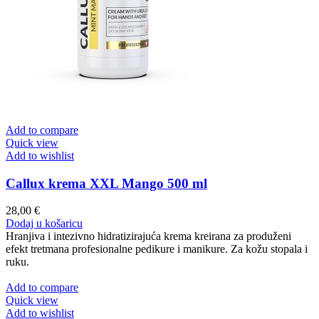
Add to compare
Quick view
Add to wishlist
Callux krema XXL Mango 500 ml
28,00
€
Dodaj u košaricu
Hranjiva i intezivno hidratizirajuća krema kreirana za produženi
efekt tretmana profesionalne pedikure i manikure. Za kožu stopala i
ruku.
Add to compare
Quick view
Add to wishlist