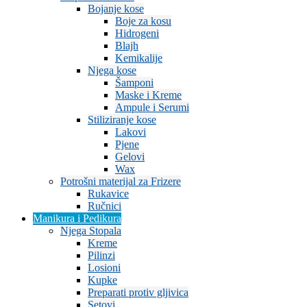
Bojanje kose
Boje za kosu
Hidrogeni
Blajh
Kemikalije
Njega kose
Šamponi
Maske i Kreme
Ampule i Serumi
Stiliziranje kose
Lakovi
Pjene
Gelovi
Wax
Potrošni materijal za Frizere
Rukavice
Ručnici
Manikura i Pedikura
Njega Stopala
Kreme
Pilinzi
Losioni
Kupke
Preparati protiv gljivica
Setovi