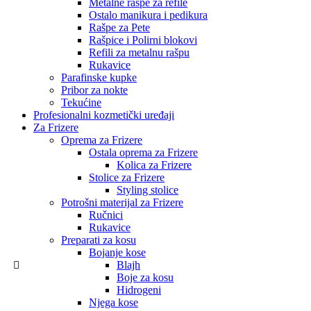
Metalne rašpe za refile
Ostalo manikura i pedikura
Rašpe za Pete
Rašpice i Polirni blokovi
Refili za metalnu rašpu
Rukavice
Parafinske kupke
Pribor za nokte
Tekućine
Profesionalni kozmetički uređaji
Za Frizere
Oprema za Frizere
Ostala oprema za Frizere
Kolica za Frizere
Stolice za Frizere
Styling stolice
Potrošni materijal za Frizere
Ručnici
Rukavice
Preparati za kosu
Bojanje kose
Blajh
Boje za kosu
Hidrogeni
Njega kose