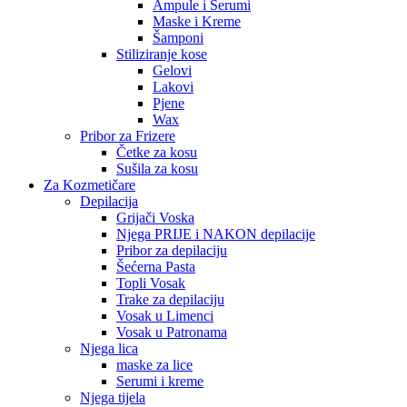
Ampule i Serumi
Maske i Kreme
Šamponi
Stiliziranje kose
Gelovi
Lakovi
Pjene
Wax
Pribor za Frizere
Četke za kosu
Sušila za kosu
Za Kozmetičare
Depilacija
Grijači Voska
Njega PRIJE i NAKON depilacije
Pribor za depilaciju
Šećerna Pasta
Topli Vosak
Trake za depilaciju
Vosak u Limenci
Vosak u Patronama
Njega lica
maske za lice
Serumi i kreme
Njega tijela