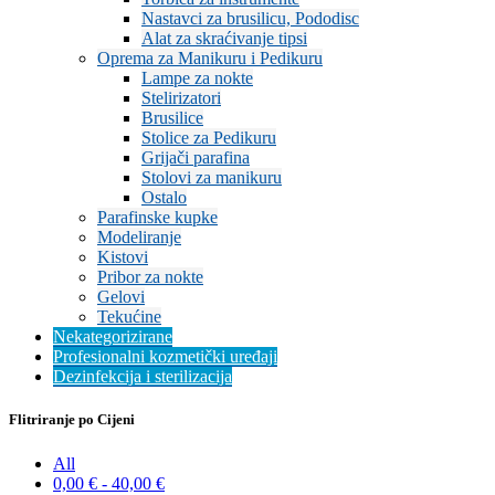
Nastavci za brusilicu, Pododisc
Alat za skraćivanje tipsi
Oprema za Manikuru i Pedikuru
Lampe za nokte
Stelirizatori
Brusilice
Stolice za Pedikuru
Grijači parafina
Stolovi za manikuru
Ostalo
Parafinske kupke
Modeliranje
Kistovi
Pribor za nokte
Gelovi
Tekućine
Nekategorizirane
Profesionalni kozmetički uređaji
Dezinfekcija i sterilizacija
Flitriranje po Cijeni
All
0,00
€
-
40,00
€