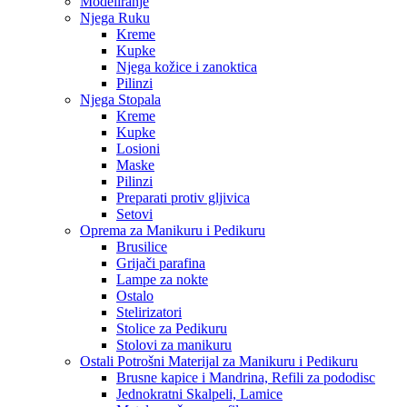
Modeliranje
Njega Ruku
Kreme
Kupke
Njega kožice i zanoktica
Pilinzi
Njega Stopala
Kreme
Kupke
Losioni
Maske
Pilinzi
Preparati protiv gljivica
Setovi
Oprema za Manikuru i Pedikuru
Brusilice
Grijači parafina
Lampe za nokte
Ostalo
Stelirizatori
Stolice za Pedikuru
Stolovi za manikuru
Ostali Potrošni Materijal za Manikuru i Pedikuru
Brusne kapice i Mandrina, Refili za pododisc
Jednokratni Skalpeli, Lamice