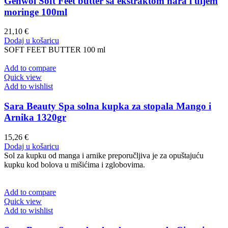
Gehwol Soft Feet butter sa ekstraktom nara i uljem
moringe 100ml
21,10
€
Dodaj u košaricu
SOFT FEET BUTTER 100 ml
Add to compare
Quick view
Add to wishlist
Sara Beauty Spa solna kupka za stopala Mango i
Arnika 1320gr
15,26
€
Dodaj u košaricu
Sol za kupku od manga i arnike preporučljiva je za opuštajuću
kupku kod bolova u mišićima i zglobovima.
Add to compare
Quick view
Add to wishlist