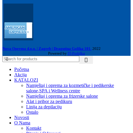
Nova Oprema d.o.o. | Zagreb | Dragutina Golika 101.
2022
Powered by
IT-Podrška
Početna
Akcija
KATALOZI
Namještaj i oprema za kozmetičke i pedikerske
salone,SPA i Wellness centre
Namještaj i oprema za frizerske salone
Alat i pribor za pedikuru
Linija za depilaciju
Ostalo
Novosti
O Nama
Kontakt