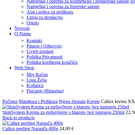
Namještaj i oprema za kozmetičke i pedikerske salone,SP
Namještaj i oprema za frizerske salone
Alat i pribor za pedikuru
Linija za depilaciju
Ostalo
Novosti
O Nama
Kontakt
Pitanja i Odgovori
Uvjeti prodaje
Politika Privatnosti
Politika korištenja kolačića
Web Shop
Moj Račun
Lista Želja
Košarica
Plaćanje (Blagajna)
Početna
Manikura i Pedikura
Njega Stopala
Kreme
Callux krema XX
SkinSystem Krema za mršavljenje s blatom- bez ispiranja 250ml
22,
Back to products
Callux peeling Naranča 400g
24,00
€