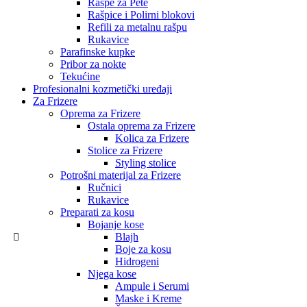
Rašpe za Pete
Rašpice i Polirni blokovi
Refili za metalnu rašpu
Rukavice
Parafinske kupke
Pribor za nokte
Tekućine
Profesionalni kozmetički uređaji
Za Frizere
Oprema za Frizere
Ostala oprema za Frizere
Kolica za Frizere
Stolice za Frizere
Styling stolice
Potrošni materijal za Frizere
Ručnici
Rukavice
Preparati za kosu
Bojanje kose
Blajh
Boje za kosu
Hidrogeni
Njega kose
Ampule i Serumi
Maske i Kreme