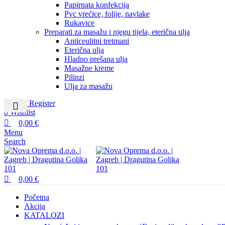
Papirnata konfekcija
Pvc vrećice, folije, navlake
Rukavice
Preparati za masažu i njegu tijela, eterična ulja
Anticeulitni tretmani
Eterična ulja
Hladno prešana ulja
Masažne kreme
Pilinzi
Ulja za masažu
Login / Register
0
Wishlist
0,00
€
Menu
Search
0,00
€
Početna
Akcija
KATALOZI