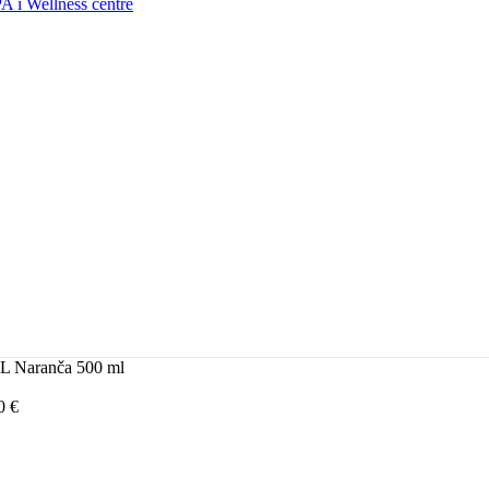
A i Wellness centre
L Naranča 500 ml
50
€