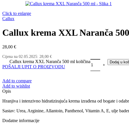
Click to enlarge
Callux
Callux krema XXL Naranča 500
28,00
€
Cijena na
02.05.2025
:
28,00
€
Callux krema XXL Naranča 500 ml količina
Dodaj u koš
POŠALJI UPIT O PROIZVODU
Add to compare
Add to wishlist
Opis
Hranjiva i intenzivno hidratizirajuća krema izrađena od bogate i odabr
Sastav: Urea, Arginine, Allantoin, Panthenol, Vitamin A, E, ulje badem
Dodatne informacije