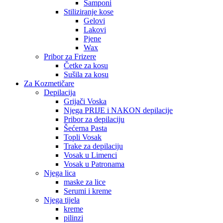
Šamponi
Stiliziranje kose
Gelovi
Lakovi
Pjene
Wax
Pribor za Frizere
Četke za kosu
Sušila za kosu
Za Kozmetičare
Depilacija
Grijači Voska
Njega PRIJE i NAKON depilacije
Pribor za depilaciju
Šećerna Pasta
Topli Vosak
Trake za depilaciju
Vosak u Limenci
Vosak u Patronama
Njega lica
maske za lice
Serumi i kreme
Njega tijela
kreme
pilinzi