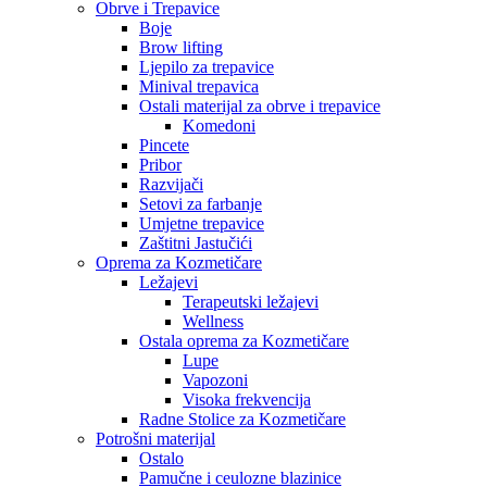
Obrve i Trepavice
Boje
Brow lifting
Ljepilo za trepavice
Minival trepavica
Ostali materijal za obrve i trepavice
Komedoni
Pincete
Pribor
Razvijači
Setovi za farbanje
Umjetne trepavice
Zaštitni Jastučići
Oprema za Kozmetičare
Ležajevi
Terapeutski ležajevi
Wellness
Ostala oprema za Kozmetičare
Lupe
Vapozoni
Visoka frekvencija
Radne Stolice za Kozmetičare
Potrošni materijal
Ostalo
Pamučne i ceulozne blazinice