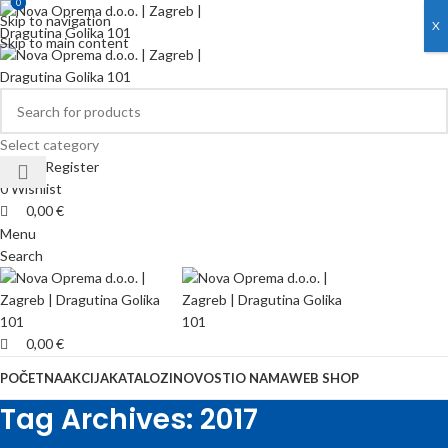
0
0
Skip to navigation
X
Skip to main content
Select category
Login / Register
0
Wishlist
0,00
€
Menu
Search
0,00
€
POČETNA
AKCIJA
KATALOZI
NOVOSTI
O NAMA
WEB SHOP
Tag Archives: 2017