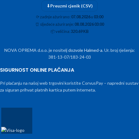
⬇
Preuzmi cjenik (CSV)
⟳
zadnje ažurirano:
07.08.2026
u
03:00
⏰
sljedeće ažuriranje:
08.08.2026 03:00
📦
veličina:
320.69 KB
NOVA OPREMA d.o.o. je nositelj
dozvole Halmed-a
. Ur. broj rješenja:
381-13-07/183-24-03
SIGURNOST ONLINE PLAĆANJA
Pri plaćanju na našoj web trgovini koristite CorvusPay – napredni sustav
za siguran prihvat platnih kartica putem interneta.