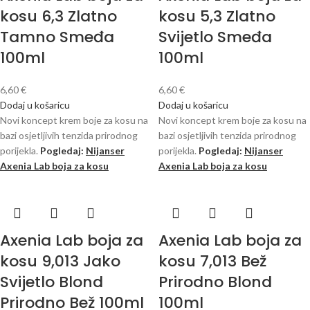
kosu 6,3 Zlatno
kosu 5,3 Zlatno
Tamno Smeđa
Svijetlo Smeđa
100ml
100ml
6,60
€
6,60
€
Dodaj u košaricu
Dodaj u košaricu
Novi koncept krem ​​boje za kosu na
Novi koncept krem ​​boje za kosu na
bazi osjetljivih tenzida prirodnog
bazi osjetljivih tenzida prirodnog
porijekla.
Pogledaj:
Nijanser
porijekla.
Pogledaj:
Nijanser
Axenia Lab boja za kosu
Axenia Lab boja za kosu
Axenia Lab boja za
Axenia Lab boja za
kosu 9,013 Jako
kosu 7,013 Bež
Svijetlo Blond
Prirodno Blond
Prirodno Bež 100ml
100ml