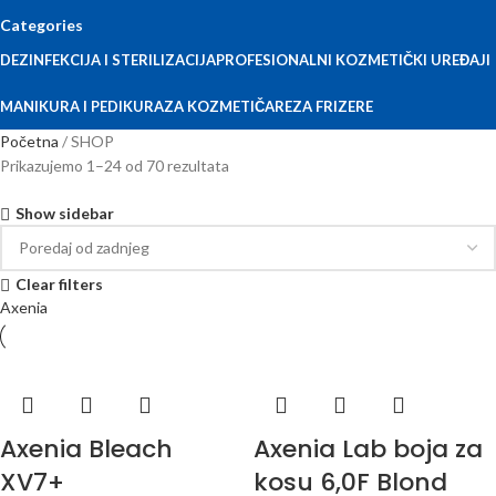
Categories
DEZINFEKCIJA I STERILIZACIJA
PROFESIONALNI KOZMETIČKI UREĐAJI
MANIKURA I PEDIKURA
ZA KOZMETIČARE
ZA FRIZERE
Početna
SHOP
Prikazujemo 1–24 od 70 rezultata
Show sidebar
Clear filters
Axenia
Axenia Bleach
Axenia Lab boja za
XV7+
kosu 6,0F Blond