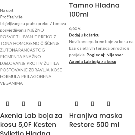
Tamno Hladna
Na upit
100ml
Pročitaj više
Izbjeljivanje u prahu preko 7 tonova
6,60
€
posvjetljivanja NJEŽNO
Dodaj u košaricu
POSVJETLJIVANJE PREKO 7
Novi koncept krem ​​boje za kosu na
TONA HOMOGENO ČIŠĆENJE
bazi osjetljivih tenzida prirodnog
ŽUTONARANČASTOG
porijekla.
Pogledaj:
Nijanser
PIGMENTA SNAŽNO
Axenia Lab boja za kosu
DJELOVANJE PROTIV ŽUTILA
POŠTOVANJE ZDRAVLJA KOSE
FORMULA PRILAGOĐENA
VEGANIMA
Axenia Lab boja za
Hranjiva maska
kosu 5,0F Kesten
Restore 500 ml
Svijetlo Hladna