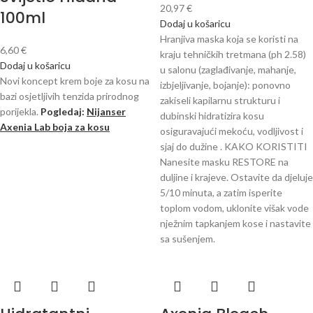
20,97
€
100ml
Dodaj u košaricu
Hranjiva maska ​​koja se koristi na
6,60
€
kraju tehničkih tretmana (ph 2.58)
Dodaj u košaricu
u salonu (zaglađivanje, mahanje,
Novi koncept krem ​​boje za kosu na
izbjeljivanje, bojanje): ponovno
bazi osjetljivih tenzida prirodnog
zakiseli kapilarnu strukturu i
porijekla.
Pogledaj:
Nijanser
dubinski hidratizira kosu
Axenia Lab boja za kosu
osiguravajući mekoću, vodljivost i
sjaj do dužine . KAKO KORISTITI
Nanesite masku RESTORE na
duljine i krajeve. Ostavite da djeluje
5/10 minuta, a zatim isperite
toplom vodom, uklonite višak vode
nježnim tapkanjem kose i nastavite
sa sušenjem.