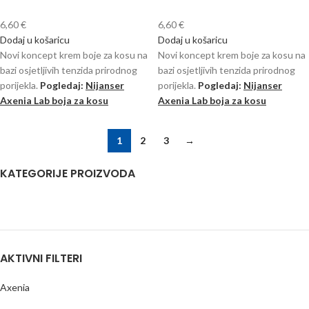
6,60
€
6,60
€
Dodaj u košaricu
Dodaj u košaricu
Novi koncept krem ​​boje za kosu na
Novi koncept krem ​​boje za kosu na
bazi osjetljivih tenzida prirodnog
bazi osjetljivih tenzida prirodnog
porijekla.
Pogledaj:
Nijanser
porijekla.
Pogledaj:
Nijanser
Axenia Lab boja za kosu
Axenia Lab boja za kosu
1
2
3
→
KATEGORIJE PROIZVODA
AKTIVNI FILTERI
Axenia