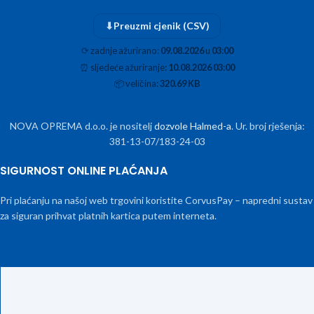
⬇
Preuzmi cjenik (CSV)
⟳
zadnje ažurirano:
09.08.2026
u
03:00
⏰
sljedeće ažuriranje:
10.08.2026 03:00
📦
veličina:
320.69 KB
NOVA OPREMA d.o.o. je nositelj
dozvole Halmed-a
. Ur. broj rješenja:
381-13-07/183-24-03
SIGURNOST ONLINE PLAĆANJA
Pri plaćanju na našoj web trgovini koristite CorvusPay – napredni sustav
za siguran prihvat platnih kartica putem interneta.