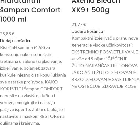
Hidratantni
Axenia Bleach
šampon Comfort
XK9+ 500g
1000 ml
21,77
€
Dodaj u košaricu
25,88
€
Kompaktni izbjeljivač u prahu nove
Dodaj u košaricu
generacije visoke učinkovitosti:
Kiseli pH šampon (4,58) za
EKSTREMNO POSVJETLJIVANJE
korištenje nakon tehničkih
za više od 9 nijansi ČIŠĆENJE
tretmana u salonu (zaglađivanje,
ŽUTO-NARANČASTIH TONOVA
izbjeljivanje, bojanje): zatvara
JAKO ANTI ŽUTO DJELOVANJE
kutikule, nježno čisti kosu i uklanja
BRZO DJELOVANJE SVJETLJENJA
sve ostatke proizvoda. KAKO
NE OŠTEĆUJE ZDRAVLJE KOSE
KORISTITI Šampon COMFORT
nanesite na vlasište, dužinu i
vrhove, emulgirajte i na kraju
pažljivo isperite. Zatim utapkajte i
nastavite s maskom RESTORE na
duljinama i krajevima.