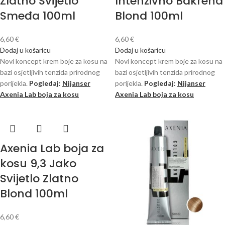
Zlatno Svijetlo
Intenzivno Bakrena
Smeđa 100ml
Blond 100ml
6,60
€
6,60
€
Dodaj u košaricu
Dodaj u košaricu
Novi koncept krem ​​boje za kosu na
Novi koncept krem ​​boje za kosu na
bazi osjetljivih tenzida prirodnog
bazi osjetljivih tenzida prirodnog
porijekla.
Pogledaj:
Nijanser
porijekla.
Pogledaj:
Nijanser
Axenia Lab boja za kosu
Axenia Lab boja za kosu
Axenia Lab boja za
kosu 9,3 Jako
Svijetlo Zlatno
Blond 100ml
6,60
€