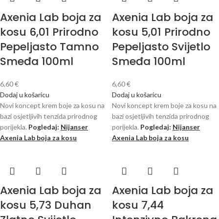
Axenia Lab boja za
Axenia Lab boja za
kosu 6,01 Prirodno
kosu 5,01 Prirodno
Pepeljasto Tamno
Pepeljasto Svijetlo
Smeđa 100ml
Smeđa 100ml
6,60
€
6,60
€
Dodaj u košaricu
Dodaj u košaricu
Novi koncept krem ​​boje za kosu na
Novi koncept krem ​​boje za kosu na
bazi osjetljivih tenzida prirodnog
bazi osjetljivih tenzida prirodnog
porijekla.
Pogledaj:
Nijanser
porijekla.
Pogledaj:
Nijanser
Axenia Lab boja za kosu
Axenia Lab boja za kosu
Axenia Lab boja za
Axenia Lab boja za
kosu 5,73 Duhan
kosu 7,44