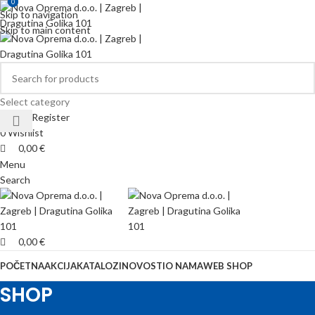
0
0
Skip to navigation
Skip to main content
Select category
Login / Register
0
Wishlist
0,00
€
Menu
Search
0,00
€
POČETNA
AKCIJA
KATALOZI
NOVOSTI
O NAMA
WEB SHOP
SHOP