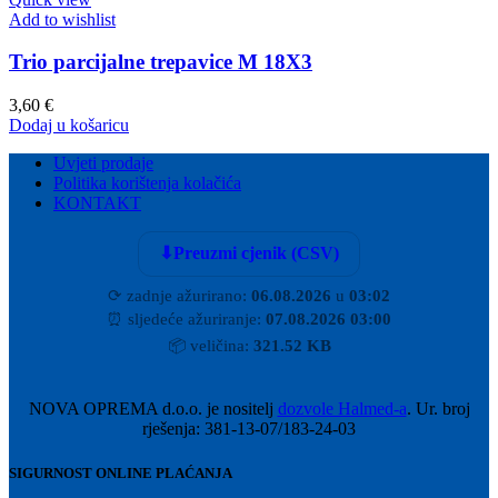
Add to wishlist
Trio parcijalne trepavice M 18X3
3,60
€
Dodaj u košaricu
Uvjeti prodaje
Politika korištenja kolačića
KONTAKT
⬇
Preuzmi cjenik (CSV)
⟳
zadnje ažurirano:
06.08.2026
u
03:02
⏰
sljedeće ažuriranje:
07.08.2026 03:00
📦
veličina:
321.52 KB
NOVA OPREMA d.o.o. je nositelj
dozvole Halmed-a
. Ur. broj
rješenja: 381-13-07/183-24-03
SIGURNOST ONLINE PLAĆANJA