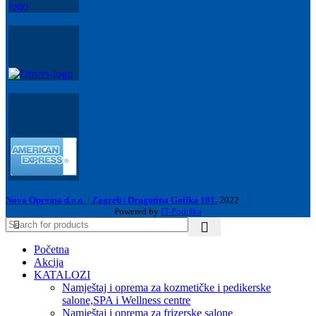
Nova Oprema d.o.o. | Zagreb | Dragutina Golika 101.
2022
Powered by
IT-Podrška
Početna
Akcija
KATALOZI
Namještaj i oprema za kozmetičke i pedikerske
salone,SPA i Wellness centre
Namještaj i oprema za frizerske salone