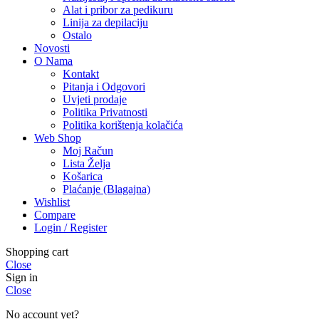
Alat i pribor za pedikuru
Linija za depilaciju
Ostalo
Novosti
O Nama
Kontakt
Pitanja i Odgovori
Uvjeti prodaje
Politika Privatnosti
Politika korištenja kolačića
Web Shop
Moj Račun
Lista Želja
Košarica
Plaćanje (Blagajna)
Wishlist
Compare
Login / Register
Shopping cart
Close
Sign in
Close
No account yet?