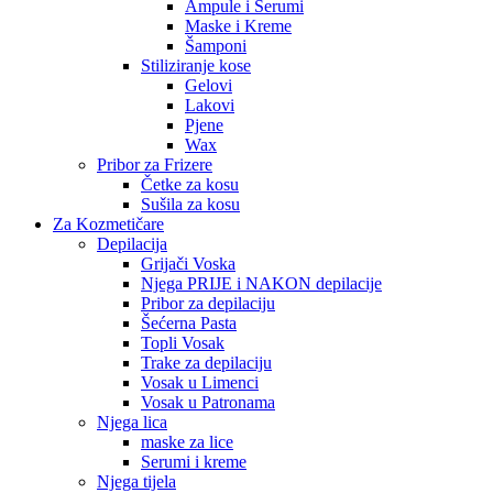
Ampule i Serumi
Maske i Kreme
Šamponi
Stiliziranje kose
Gelovi
Lakovi
Pjene
Wax
Pribor za Frizere
Četke za kosu
Sušila za kosu
Za Kozmetičare
Depilacija
Grijači Voska
Njega PRIJE i NAKON depilacije
Pribor za depilaciju
Šećerna Pasta
Topli Vosak
Trake za depilaciju
Vosak u Limenci
Vosak u Patronama
Njega lica
maske za lice
Serumi i kreme
Njega tijela