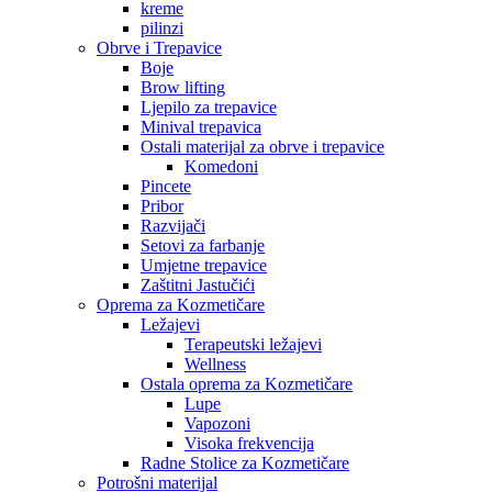
kreme
pilinzi
Obrve i Trepavice
Boje
Brow lifting
Ljepilo za trepavice
Minival trepavica
Ostali materijal za obrve i trepavice
Komedoni
Pincete
Pribor
Razvijači
Setovi za farbanje
Umjetne trepavice
Zaštitni Jastučići
Oprema za Kozmetičare
Ležajevi
Terapeutski ležajevi
Wellness
Ostala oprema za Kozmetičare
Lupe
Vapozoni
Visoka frekvencija
Radne Stolice za Kozmetičare
Potrošni materijal