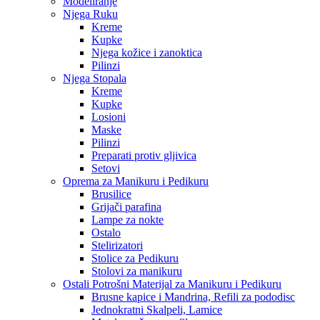
Modeliranje
Njega Ruku
Kreme
Kupke
Njega kožice i zanoktica
Pilinzi
Njega Stopala
Kreme
Kupke
Losioni
Maske
Pilinzi
Preparati protiv gljivica
Setovi
Oprema za Manikuru i Pedikuru
Brusilice
Grijači parafina
Lampe za nokte
Ostalo
Stelirizatori
Stolice za Pedikuru
Stolovi za manikuru
Ostali Potrošni Materijal za Manikuru i Pedikuru
Brusne kapice i Mandrina, Refili za pododisc
Jednokratni Skalpeli, Lamice