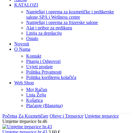
KATALOZI
Namještaj i oprema za kozmetičke i pedikerske
salone,SPA i Wellness centre
Namještaj i oprema za frizerske salone
Alat i pribor za pedikuru
Linija za depilaciju
Ostalo
Novosti
O Nama
Kontakt
Pitanja i Odgovori
Uvjeti prodaje
Politika Privatnosti
Politika korištenja kolačića
Web Shop
Moj Račun
Lista Želja
Košarica
Plaćanje (Blagajna)
Početna
Za Kozmetičare
Obrve i Trepavice
Umjetne trepavice
Umjetne trepavice br.46
Umjetne trepavice br.43
3,60
€