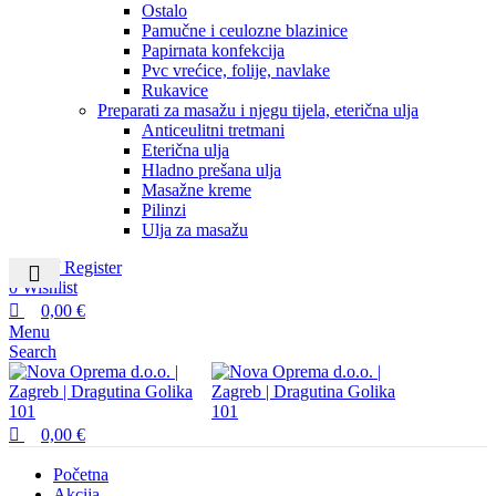
Ostalo
Pamučne i ceulozne blazinice
Papirnata konfekcija
Pvc vrećice, folije, navlake
Rukavice
Preparati za masažu i njegu tijela, eterična ulja
Anticeulitni tretmani
Eterična ulja
Hladno prešana ulja
Masažne kreme
Pilinzi
Ulja za masažu
Login / Register
0
Wishlist
0,00
€
Menu
Search
0,00
€
Početna
Akcija