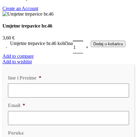
Create an Account
Umjetne trepavice br.46
3,60
€
Umjetne trepavice br.46 količina
Dodaj u košaricu
Add to compare
Add to wishlist
Ime i Prezime
*
Email
*
Poruka