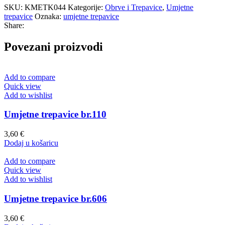
SKU:
KMETK044
Kategorije:
Obrve i Trepavice
,
Umjetne
trepavice
Oznaka:
umjetne trepavice
Share:
Povezani proizvodi
Add to compare
Quick view
Add to wishlist
Umjetne trepavice br.110
3,60
€
Dodaj u košaricu
Add to compare
Quick view
Add to wishlist
Umjetne trepavice br.606
3,60
€