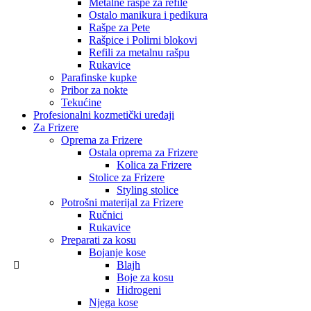
Metalne rašpe za refile
Ostalo manikura i pedikura
Rašpe za Pete
Rašpice i Polirni blokovi
Refili za metalnu rašpu
Rukavice
Parafinske kupke
Pribor za nokte
Tekućine
Profesionalni kozmetički uređaji
Za Frizere
Oprema za Frizere
Ostala oprema za Frizere
Kolica za Frizere
Stolice za Frizere
Styling stolice
Potrošni materijal za Frizere
Ručnici
Rukavice
Preparati za kosu
Bojanje kose
Blajh
Boje za kosu
Hidrogeni
Njega kose