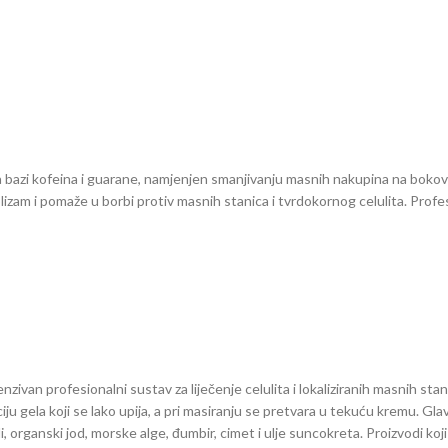
a bazi kofeina i guarane, namjenjen smanjivanju masnih nakupina na bokov
tabolizam i pomaže u borbi protiv masnih stanica i tvrdokornog celulita. Prof
ntenzivan profesionalni sustav za liječenje celulita i lokaliziranih masnih st
 gela koji se lako upija, a pri masiranju se pretvara u tekuću kremu. Gla
li, organski jod, morske alge, đumbir, cimet i ulje suncokreta. Proizvod