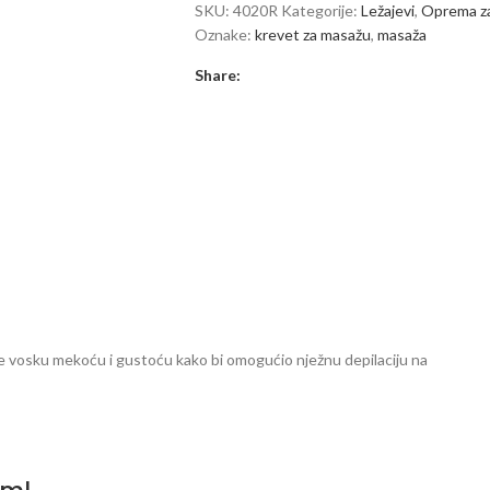
SKU:
4020R
Kategorije:
Ležajevi
,
Oprema z
Oznake:
krevet za masažu
,
masaža
Share:
e vosku mekoću i gustoću kako bi omogućio nježnu depilaciju na