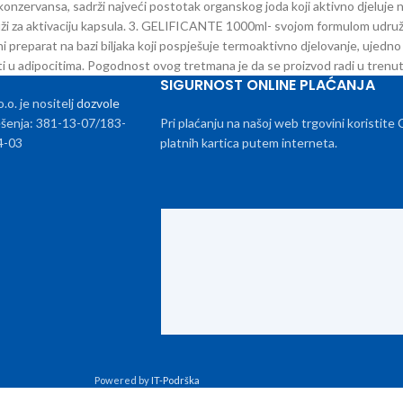
vansa, sadrži najveći postotak organskog joda koji aktivno djeluje na c
a aktivaciju kapsula. 3. GELIFICANTE 1000ml- svojom formulom udružuje 
parat na bazi biljaka koji pospješuje termoaktivno djelovanje, ujedno
asti u adipocitima. Pogodnost ovog tretmana je da se proizvod radi u trenut
SIGURNOST ONLINE PLAĆANJA
. je nositelj
dozvole
rješenja: 381-13-07/183-
Pri plaćanju na našoj web trgovini koristite
4-03
platnih kartica putem interneta.
Powered by
IT-Podrška