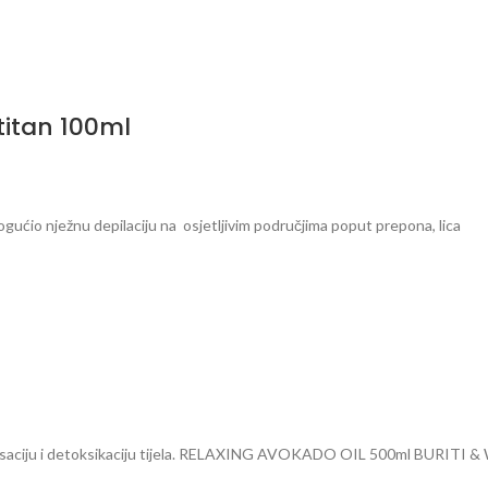
titan 100ml
ućio nježnu depilaciju na osjetljivim područjima poput prepona, lica
za relaksaciju i detoksikaciju tijela. RELAXING AVOKADO OIL 500ml 