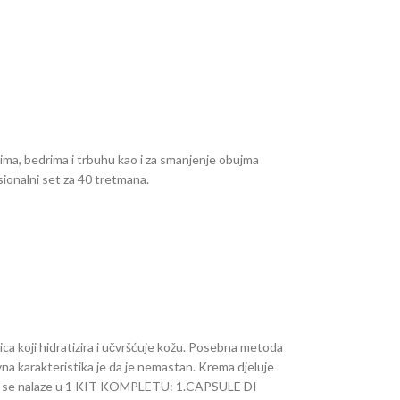
ima, bedrima i trbuhu kao i za smanjenje obujma
esionalni set za 40 tretmana.
anica koji hidratizira i učvršćuje kožu. Posebna metoda
vna karakteristika je da je nemastan. Krema djeluje
i koji se nalaze u 1 KIT KOMPLETU: 1.CAPSULE DI