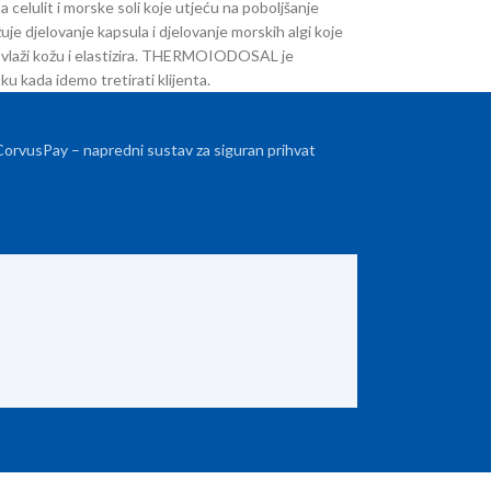
elulit i morske soli koje utjeću na poboljšanje
djelovanje kapsula i djelovanje morskih algi koje
 vlaži kožu i elastizira. THERMOIODOSAL je
ku kada idemo tretirati klijenta.
 CorvusPay – napredni sustav za siguran prihvat