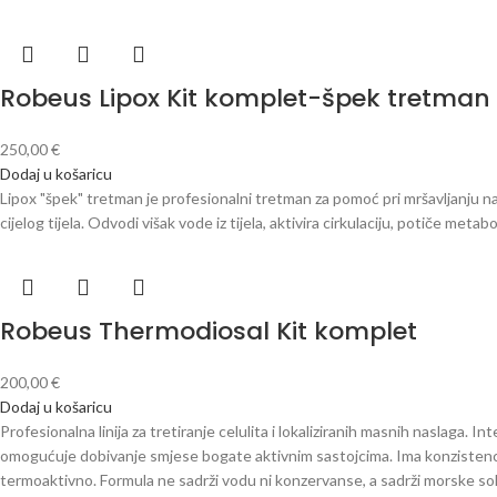
Robeus Lipox Kit komplet-špek tretman
250,00
€
Dodaj u košaricu
Lipox "špek" tretman je profesionalni tretman za pomoć pri mršavljanju n
cijelog tijela. Odvodi višak vode iz tijela, aktivira cirkulaciju, potiče me
Robeus Thermodiosal Kit komplet
200,00
€
Dodaj u košaricu
Profesionalna linija za tretiranje celulita i lokaliziranih masnih naslaga. I
omogućuje dobivanje smjese bogate aktivnim sastojcima. Ima konzistenciju
termoaktivno. Formula ne sadrži vodu ni konzervanse, a sadrži morske so