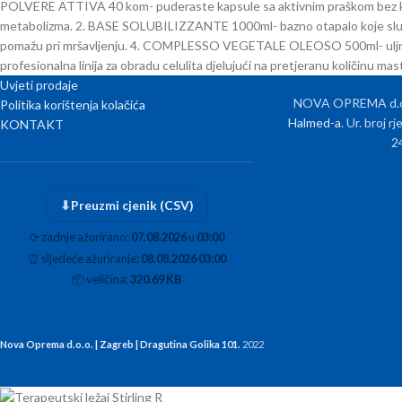
POLVERE ATTIVA 40 kom- puderaste kapsule sa aktivnim praškom bez konzer
metabolizma. 2. BASE SOLUBILIZZANTE 1000ml- bazno otapalo koje služi z
pomažu pri mršavljenju. 4. COMPLESSO VEGETALE OLEOSO 500ml- uljni pre
profesionalna linija za obradu celulita djelujući na pretjeranu količinu m
Uvjeti prodaje
NOVA OPREMA d.o.o
Politika korištenja kolačića
Halmed-a
. Ur. broj 
KONTAKT
2
⬇
Preuzmi cjenik (CSV)
⟳
zadnje ažurirano:
07.08.2026
u
03:00
⏰
sljedeće ažuriranje:
08.08.2026 03:00
📦
veličina:
320.69 KB
Nova Oprema d.o.o. | Zagreb | Dragutina Golika 101.
2022