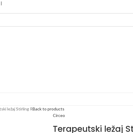
ki ležaj Stirling R
Back to products
Circeo
Terapeutski ležaj St