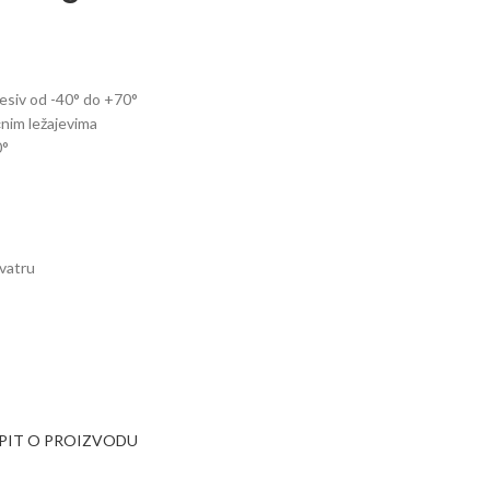
desiv od -40° do +70°
ičnim ležajevima
0°
 vatru
UPIT O PROIZVODU