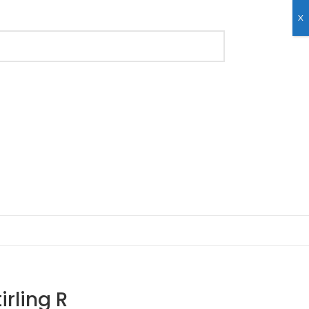
X
irling R