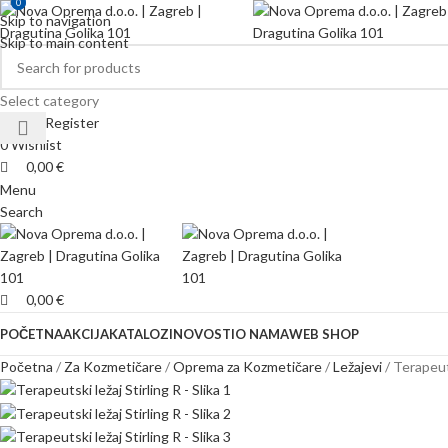
0
0
Skip to navigation
Skip to main content
Select category
Login / Register
0
Wishlist
0,00
€
Menu
Search
0,00
€
POČETNA
AKCIJA
KATALOZI
NOVOSTI
O NAMA
WEB SHOP
Početna
Za Kozmetičare
Oprema za Kozmetičare
Ležajevi
Terapeuts