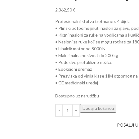
2.362,50
€
Profesionalni stol za tretmane s 4 dijela
• Plinski potpomognuti naslon za glavu, po
• Klizni nasloni za ruke na vodilicama s kugl
• Nasloni za ruke koji se mogu rotirati za 18
• Linak® motor od 8000 N
• Maksimalna nosivost do 200 kg
• Podesive protuklizne nožice
• Epoksidni premaz
• Presvlaka od vinila klase 1IM otpornog na
• CE medicinski uređaj
Dostupno uz narudžbu
Dodaj u košaricu
POŠALJI 