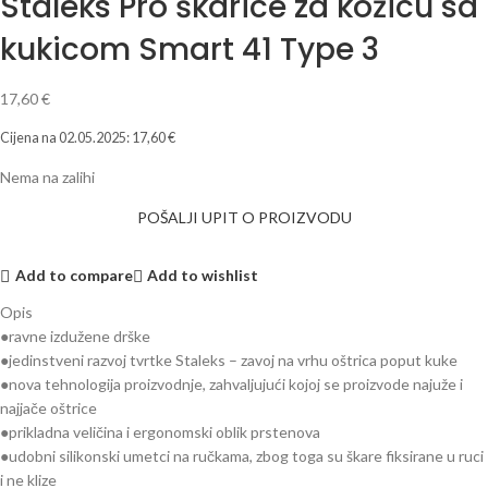
Staleks Pro škarice za kožicu sa
kukicom Smart 41 Type 3
17,60
€
Cijena na
02.05.2025
:
17,60
€
Nema na zalihi
POŠALJI UPIT O PROIZVODU
Add to compare
Add to wishlist
Opis
●ravne izdužene drške
●jedinstveni razvoj tvrtke Staleks – zavoj na vrhu oštrica poput kuke
●nova tehnologija proizvodnje, zahvaljujući kojoj se proizvode najuže i
najjače oštrice
●prikladna veličina i ergonomski oblik prstenova
●udobni silikonski umetci na ručkama, zbog toga su škare fiksirane u ruci
i ne klize