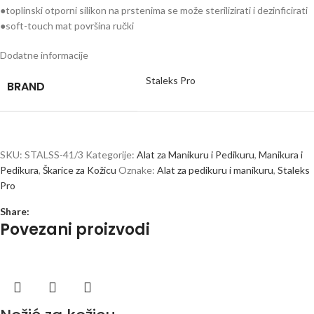
●toplinski otporni silikon na prstenima se može sterilizirati i dezinficirati
●soft-touch mat površina ručki
Dodatne informacije
Staleks Pro
BRAND
SKU:
STALSS-41/3
Kategorije:
Alat za Manikuru i Pedikuru
,
Manikura i
Pedikura
,
Škarice za Kožicu
Oznake:
Alat za pedikuru i manikuru
,
Staleks
Pro
Share:
Povezani proizvodi