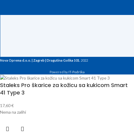
Nova Oprema d.o.o. | Zagreb | Dragutina Golika 101.
2022
Powered by
IT-Podrška
Staleks Pro škarice za kožicu sa kukicom Smart
41 Type 3
17,60
€
Nema na zalihi