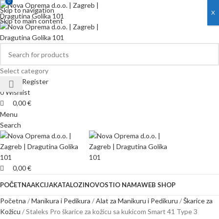
0
0
Skip to navigation
X
Skip to main content
Select category
Login / Register
0
Wishlist
0,00
€
Menu
Search
0,00
€
POČETNA
AKCIJA
KATALOZI
NOVOSTI
O NAMA
WEB SHOP
Početna
Manikura i Pedikura
Alat za Manikuru i Pedikuru
Škarice za
Kožicu
Staleks Pro škarice za kožicu sa kukicom Smart 41 Type 3