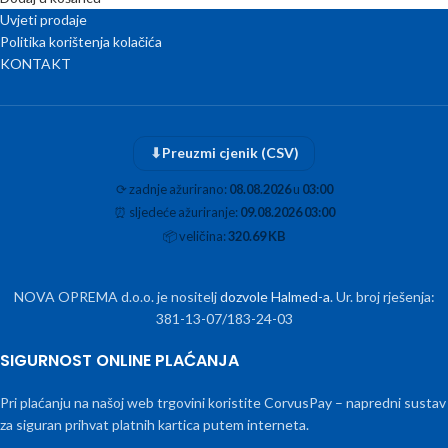
Uvjeti prodaje
Politika korištenja kolačića
KONTAKT
⬇
Preuzmi cjenik (CSV)
⟳
zadnje ažurirano:
08.08.2026
u
03:00
⏰
sljedeće ažuriranje:
09.08.2026 03:00
📦
veličina:
320.69 KB
NOVA OPREMA d.o.o. je nositelj
dozvole Halmed-a
. Ur. broj rješenja:
381-13-07/183-24-03
SIGURNOST ONLINE PLAĆANJA
Pri plaćanju na našoj web trgovini koristite CorvusPay – napredni sustav
za siguran prihvat platnih kartica putem interneta.