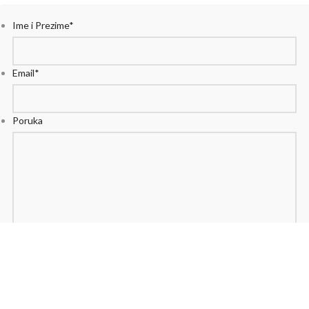
Ime i Prezime
*
Email
*
Poruka
POŠALJITE