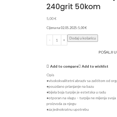
240grit 50kom
5,00
€
Cijena na
02.05.2025
:
5,00
€
Dodaj u košaricu
POŠALJI 
Add to compare
Add to wishlist
Opis
●visokokvalitetni abraziv sa zaštitom od or
●pouzdano prianjanje na bazu
●bijela boja turpije je estetska u radu
●otporan na vlagu – turpija ne mijenja svoj
proizvoda za njegu
●za jednokratnu upotrebu