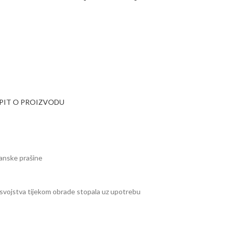
UPIT O PROIZVODU
ganske prašine
a svojstva tijekom obrade stopala uz upotrebu