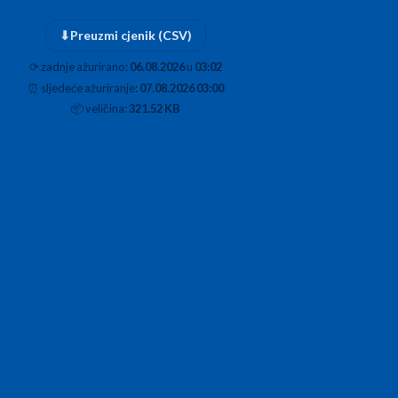
⬇
Preuzmi cjenik (CSV)
⟳
zadnje ažurirano:
06.08.2026
u
03:02
⏰
sljedeće ažuriranje:
07.08.2026 03:00
📦
veličina:
321.52 KB