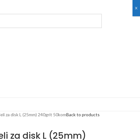
X
bijeli za disk L (25mm) 240grit 50kom
Back to products
ijeli za disk L (25mm)