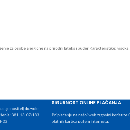
ešenje za osobe alergične na prirodni lateks i puder Karakteristike: visoka
SIGURNOST ONLINE PLAĆANJA
. je nositelj
dozvole
rješenja: 381-13-07/183-
Pri plaćanju na našoj web trgovini koristite
4-03
platnih kartica putem interneta.