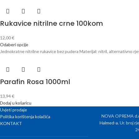
Rukavice nitrilne crne 100kom
12,00
€
Odaberi opcije
Jednokratne nitrilne rukavice bez pudera Materijal: nitril, alternativno rj
Parafin Rosa 1000ml
13,94
€
Dodaj u košaricu
Uvjeti prodaje
NOVA OPREMA d.o.o
Politika korištenja kolačića
Halmed-a
. Ur. broj 
KONTAKT
2