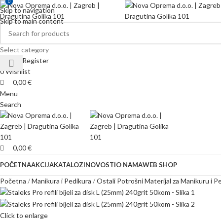
0
0
Skip to navigation
Skip to main content
Select category
Login / Register
0
Wishlist
0,00
€
Menu
Search
0,00
€
POČETNA
AKCIJA
KATALOZI
NOVOSTI
O NAMA
WEB SHOP
Početna
Manikura i Pedikura
Ostali Potrošni Materijal za Manikuru i P
Click to enlarge