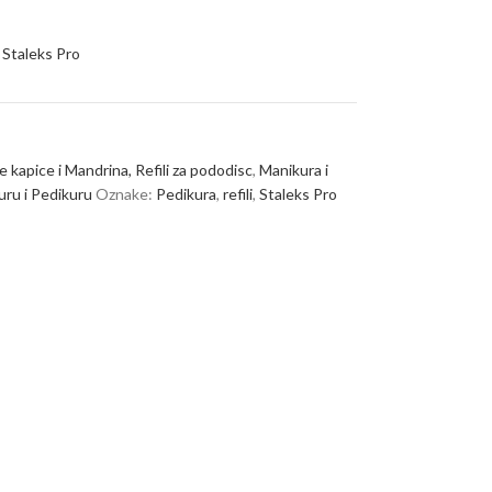
Staleks Pro
 kapice i Mandrina, Refili za pododisc
,
Manikura i
uru i Pedikuru
Oznake:
Pedikura
,
refili
,
Staleks Pro