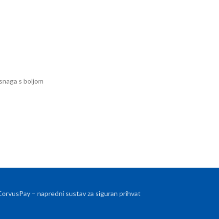
 snaga s boljom
 CorvusPay – napredni sustav za siguran prihvat