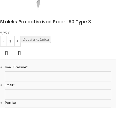
Staleks Pro potiskivač Expert 90 Type 3
9,95
€
Dodaj u košaricu
Ime i Prezime
*
Email
*
Poruka