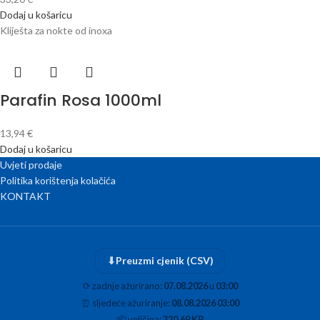
Dodaj u košaricu
Kliješta za nokte od inoxa
Parafin Rosa 1000ml
13,94
€
Dodaj u košaricu
Uvjeti prodaje
Politika korištenja kolačića
KONTAKT
⬇
Preuzmi cjenik (CSV)
⟳
zadnje ažurirano:
07.08.2026
u
03:00
⏰
sljedeće ažuriranje:
08.08.2026 03:00
📦
veličina:
320.69 KB