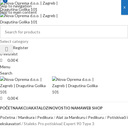
0
0
Skip to navigation
X
Skip to main content
Select category
Login / Register
0
Wishlist
0,00
€
Menu
Search
0,00
€
POČETNA
AKCIJA
KATALOZI
NOVOSTI
O NAMA
WEB SHOP
Početna
Manikura i Pedikura
Alat za Manikuru i Pedikuru
Potiskivači i
ekskavatori
Staleks Pro potiskivač Expert 90 Type 3