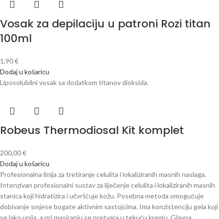
Vosak za depilaciju u patroni Rozi titan
100ml
1,90
€
Dodaj u košaricu
Liposolubilni vosak sa dodatkom titanov dioksida.
Robeus Thermodiosal Kit komplet
200,00
€
Dodaj u košaricu
Profesionalna linija za tretiranje celulita i lokaliziranih masnih naslaga.
Intenzivan profesionalni sustav za liječenje celulita i lokaliziranih masnih
stanica koji hidratizira i učvršćuje kožu. Posebna metoda omogućuje
dobivanje smjese bogate aktivnim sastojcima. Ima konzistenciju gela koji
se lako upija, a pri masiranju se pretvara u tekuću kremu. Glavna