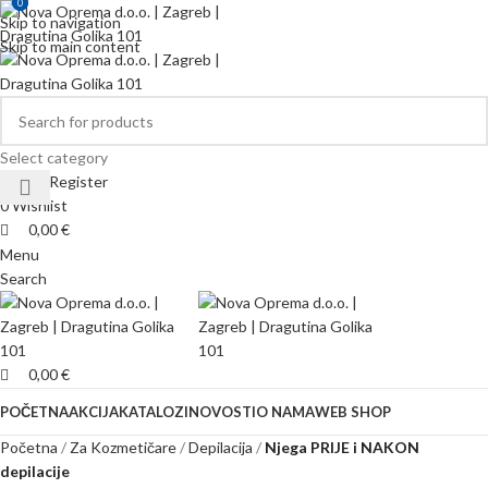
0
0
Skip to navigation
Skip to main content
Select category
Login / Register
0
Wishlist
0,00
€
Menu
Search
0,00
€
POČETNA
AKCIJA
KATALOZI
NOVOSTI
O NAMA
WEB SHOP
Početna
Za Kozmetičare
Depilacija
Njega PRIJE i NAKON
depilacije