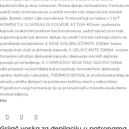
karakteristika je da je nemastan. Krema djeluje termoaktivno. Formula ne
sadrži vodu ni konzervanse, a sadrži morske soli, organski jod, morske
alge, đumbir, cimet i ulje suncokreta. Proizvodi koji se nalaze u 1 KIT
KOMPLETU: 1.CAPSULE DI POLVERE ATTIVA 40 kom- puderaste
kapsule sa aktivnim praškom bez konzervansa, sadrži najveći postotak
organskog joda koji aktivno djeluje na celulit i morske soli koje utjeću na
poboljšanje metabolizma. 2. BASE SOLUBILIZZANTE 1000ml- bazno
otapalo koje služi za aktivaciju kapsula. 3. GELIFICANTE 1000ml- svojom
formulom udružuje djelovanje kapsula i djelovanje morskih algi koje
pomažu pri mršavljenju. 4. COMPLESSO VEGETALE OLEOSO 500ml-
uljni preparat na bazi biljaka koji pospješuje termoaktivno djelovanje,
ujedno vlaži kožu i elastizira. THERMOIODOSAL je profesionalna linija za
obradu celulita djelujući na pretjeranu količinu masti u adipocitima.
Pogodnost ovog tretmana je da se proizvod radi u trenutku kada idemo
tretirati klijenta.
Hot
Grijač voska za depilaciju u patronama