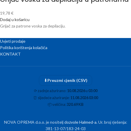
19,78
€
Dodaj u košaricu
Grijač za patrone voska za depilaciju.
Uvjeti prodaje
Politika korištenja kolačića
KONTAKT
⬇
Preuzmi cjenik (CSV)
⟳
zadnje ažurirano:
10.08.2026
u
03:00
⏰
sljedeće ažuriranje:
11.08.2026 03:00
📦
veličina:
320.69 KB
NOVA OPREMA d.o.o. je nositelj
dozvole Halmed-a
. Ur. broj rješenja:
381-13-07/183-24-03