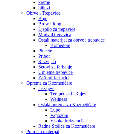
kreme
pilinzi
Obrve i Trepavice
Boje
Brow lifting
Ljepilo za trepavice
Minival trepavica
Ostali materijal za obrve i trepavice
Komedoni
Pincete
Pribor
Razvijači
Setovi za farbanje
Umjetne trepavice
Zaštitni Jastučići
Oprema za Kozmetičare
Ležajevi
Terapeutski ležajevi
Wellness
Ostala oprema za Kozmetičare
Lupe
Vapozoni
Visoka frekvencija
Radne Stolice za Kozmetičare
Potrošni materijal