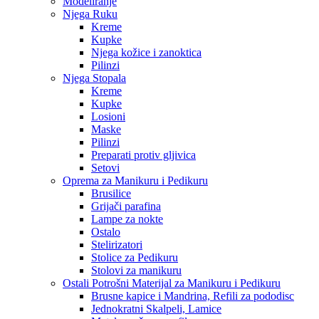
Modeliranje
Njega Ruku
Kreme
Kupke
Njega kožice i zanoktica
Pilinzi
Njega Stopala
Kreme
Kupke
Losioni
Maske
Pilinzi
Preparati protiv gljivica
Setovi
Oprema za Manikuru i Pedikuru
Brusilice
Grijači parafina
Lampe za nokte
Ostalo
Stelirizatori
Stolice za Pedikuru
Stolovi za manikuru
Ostali Potrošni Materijal za Manikuru i Pedikuru
Brusne kapice i Mandrina, Refili za pododisc
Jednokratni Skalpeli, Lamice