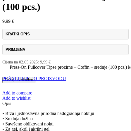
(100 pcs.)
9,99
€
KRATKI OPIS
PRIMJENA
Cijena na
02.05.2025
:
9,99
€
Press-On Fullcover Tipse prozirne – Coffin – srednje (100 pcs.) k
POŠALJI UPIT O PROIZVODU
Dodaj u košaricu
Add to compare
Add to wishlist
Opis
• Brza i jednostavna prirodna nadogradnja noktiju
• Srednja dužina
• Savršeno oblikovani nokti
• Za gel, akril i akrilni gel