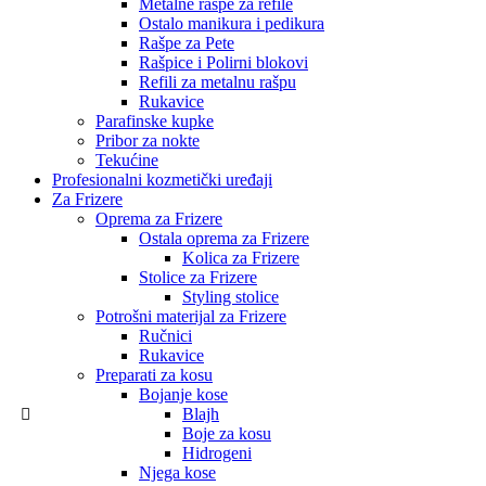
Metalne rašpe za refile
Ostalo manikura i pedikura
Rašpe za Pete
Rašpice i Polirni blokovi
Refili za metalnu rašpu
Rukavice
Parafinske kupke
Pribor za nokte
Tekućine
Profesionalni kozmetički uređaji
Za Frizere
Oprema za Frizere
Ostala oprema za Frizere
Kolica za Frizere
Stolice za Frizere
Styling stolice
Potrošni materijal za Frizere
Ručnici
Rukavice
Preparati za kosu
Bojanje kose
Blajh
Boje za kosu
Hidrogeni
Njega kose