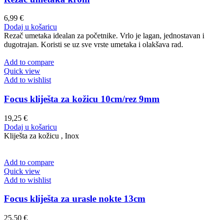
6,99
€
Dodaj u košaricu
Rezač umetaka idealan za početnike. Vrlo je lagan, jednostavan i
dugotrajan. Koristi se uz sve vrste umetaka i olakšava rad.
Add to compare
Quick view
Add to wishlist
Focus kliješta za kožicu 10cm/rez 9mm
19,25
€
Dodaj u košaricu
Kliješta za kožicu , Inox
Add to compare
Quick view
Add to wishlist
Focus kliješta za urasle nokte 13cm
25,50
€