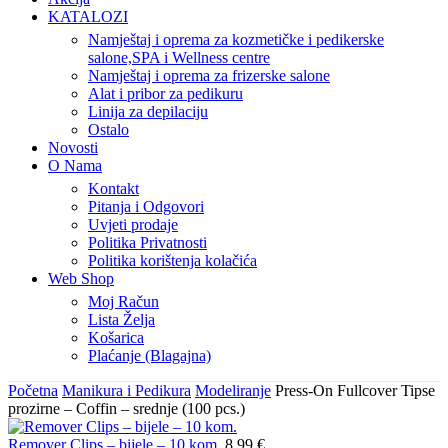
KATALOZI
Namještaj i oprema za kozmetičke i pedikerske
salone,SPA i Wellness centre
Namještaj i oprema za frizerske salone
Alat i pribor za pedikuru
Linija za depilaciju
Ostalo
Novosti
O Nama
Kontakt
Pitanja i Odgovori
Uvjeti prodaje
Politika Privatnosti
Politika korištenja kolačića
Web Shop
Moj Račun
Lista Želja
Košarica
Plaćanje (Blagajna)
Početna
Manikura i Pedikura
Modeliranje
Press-On Fullcover Tipse
prozirne – Coffin – srednje (100 pcs.)
Remover Clips – bijele – 10 kom.
8,99
€