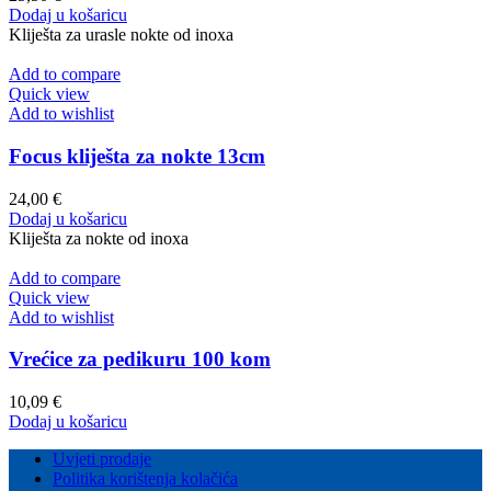
Dodaj u košaricu
Kliješta za urasle nokte od inoxa
Add to compare
Quick view
Add to wishlist
Focus kliješta za nokte 13cm
24,00
€
Dodaj u košaricu
Kliješta za nokte od inoxa
Add to compare
Quick view
Add to wishlist
Vrećice za pedikuru 100 kom
10,09
€
Dodaj u košaricu
Uvjeti prodaje
Politika korištenja kolačića