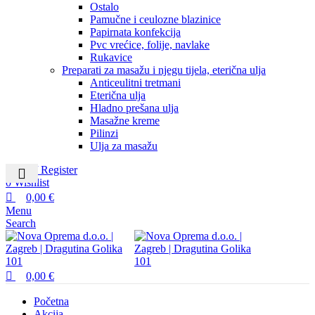
Ostalo
Pamučne i ceulozne blazinice
Papirnata konfekcija
Pvc vrećice, folije, navlake
Rukavice
Preparati za masažu i njegu tijela, eterična ulja
Anticeulitni tretmani
Eterična ulja
Hladno prešana ulja
Masažne kreme
Pilinzi
Ulja za masažu
Login / Register
0
Wishlist
0,00
€
Menu
Search
0,00
€
Početna
Akcija