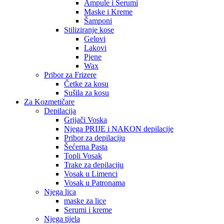
Ampule i Serumi
Maske i Kreme
Šamponi
Stiliziranje kose
Gelovi
Lakovi
Pjene
Wax
Pribor za Frizere
Četke za kosu
Sušila za kosu
Za Kozmetičare
Depilacija
Grijači Voska
Njega PRIJE i NAKON depilacije
Pribor za depilaciju
Šećerna Pasta
Topli Vosak
Trake za depilaciju
Vosak u Limenci
Vosak u Patronama
Njega lica
maske za lice
Serumi i kreme
Njega tijela