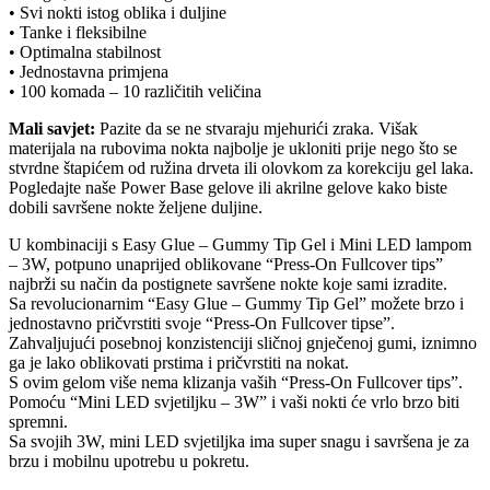
• Svi nokti istog oblika i duljine
• Tanke i fleksibilne
• Optimalna stabilnost
• Jednostavna primjena
• 100 komada – 10 različitih veličina
Mali savjet:
Pazite da se ne stvaraju mjehurići zraka. Višak
materijala na rubovima nokta najbolje je ukloniti prije nego što se
stvrdne štapićem od ružina drveta ili olovkom za korekciju gel laka.
Pogledajte naše Power Base gelove ili akrilne gelove kako biste
dobili savršene nokte željene duljine.
U kombinaciji s Easy Glue – Gummy Tip Gel i Mini LED lampom
– 3W, potpuno unaprijed oblikovane “Press-On Fullcover tips”
najbrži su način da postignete savršene nokte koje sami izradite.
Sa revolucionarnim “Easy Glue – Gummy Tip Gel” možete brzo i
jednostavno pričvrstiti svoje “Press-On Fullcover tipse”.
Zahvaljujući posebnoj konzistenciji sličnoj gnječenoj gumi, iznimno
ga je lako oblikovati prstima i pričvrstiti na nokat.
S ovim gelom više nema klizanja vaših “Press-On Fullcover tips”.
Pomoću “Mini LED svjetiljku – 3W” i vaši nokti će vrlo brzo biti
spremni.
Sa svojih 3W, mini LED svjetiljka ima super snagu i savršena je za
brzu i mobilnu upotrebu u pokretu.