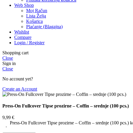
Web Shop
Moj Račun
Lista Želja
Košarica
Plaćanje (Blagajna)
Wishlist
Compare
Login / Register
Shopping cart
Close
Sign in
Close
No account yet?
Create an Account
Press-On Fullcover Tipse prozirne – Coffin – srednje (100 pcs.)
9,99
€
Press-On Fullcover Tipse prozirne – Coffin – srednje (100 pcs.) k