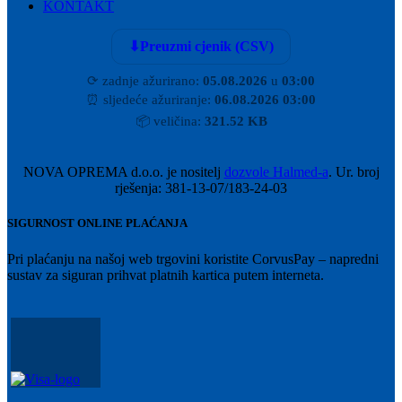
KONTAKT
⬇
Preuzmi cjenik (CSV)
⟳
zadnje ažurirano:
05.08.2026
u
03:00
⏰
sljedeće ažuriranje:
06.08.2026 03:00
📦
veličina:
321.52 KB
NOVA OPREMA d.o.o. je nositelj
dozvole Halmed-a
. Ur. broj
rješenja: 381-13-07/183-24-03
SIGURNOST ONLINE PLAĆANJA
Pri plaćanju na našoj web trgovini koristite CorvusPay – napredni
sustav za siguran prihvat platnih kartica putem interneta.