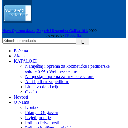
Nova Oprema d.o.o. | Zagreb | Dragutina Golika 101.
2022
Powered by
IT-Podrška
Početna
Akcija
KATALOZI
Namještaj i oprema za kozmetičke i pedikerske
salone,SPA i Wellness centre
Namještaj i oprema za frizerske salone
Alat i pribor za pedikuru
Linija za depilaciju
Ostalo
Novosti
O Nama
Kontakt
Pitanja i Odgovori
Uvjeti prodaje
Politika Privatnosti
Politika korištenja kolačića