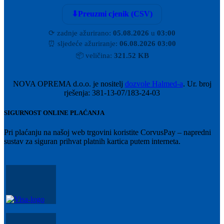
⬇
Preuzmi cjenik (CSV)
⟳
zadnje ažurirano:
05.08.2026
u
03:00
⏰
sljedeće ažuriranje:
06.08.2026 03:00
📦
veličina:
321.52 KB
NOVA OPREMA d.o.o. je nositelj
dozvole Halmed-a
. Ur. broj
rješenja: 381-13-07/183-24-03
SIGURNOST ONLINE PLAĆANJA
Pri plaćanju na našoj web trgovini koristite CorvusPay – napredni
sustav za siguran prihvat platnih kartica putem interneta.