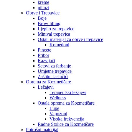
kreme
pilinzi
Obrve i Trepavice
Boje
Brow lifting
Ljepilo za trepavice
Minival trepavica
Ostali materijal za obrve i trepavice
Komedoni
Pincete
Pribor
Razvijači
Setovi za farbanje
Umjetne trepavice
Zaštitni Jastučići
Oprema za Kozmetičare
Ležajevi
Terapeutski ležajevi
Wellness
Ostala oprema za Kozmetičare
Lupe
Vapozoni
Visoka frekvencija
Radne Stolice za Kozmetičare
Potrošni materijal