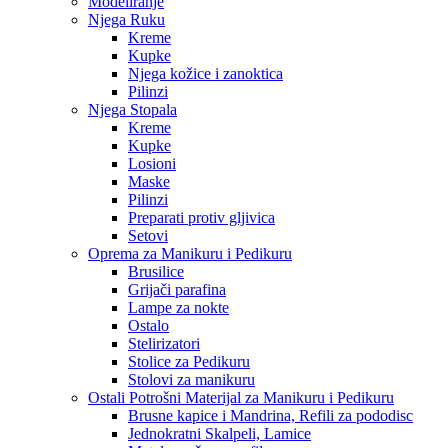
Modeliranje
Njega Ruku
Kreme
Kupke
Njega kožice i zanoktica
Pilinzi
Njega Stopala
Kreme
Kupke
Losioni
Maske
Pilinzi
Preparati protiv gljivica
Setovi
Oprema za Manikuru i Pedikuru
Brusilice
Grijači parafina
Lampe za nokte
Ostalo
Stelirizatori
Stolice za Pedikuru
Stolovi za manikuru
Ostali Potrošni Materijal za Manikuru i Pedikuru
Brusne kapice i Mandrina, Refili za pododisc
Jednokratni Skalpeli, Lamice