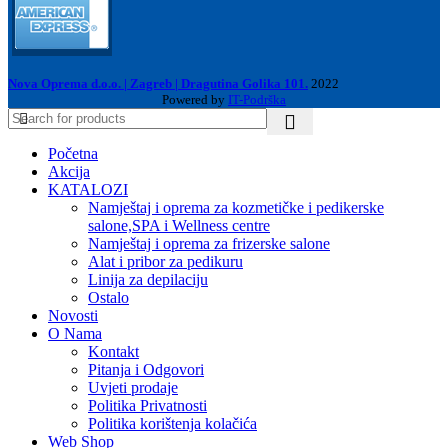
Nova Oprema d.o.o. | Zagreb | Dragutina Golika 101.
2022
Powered by
IT-Podrška
Početna
Akcija
KATALOZI
Namještaj i oprema za kozmetičke i pedikerske
salone,SPA i Wellness centre
Namještaj i oprema za frizerske salone
Alat i pribor za pedikuru
Linija za depilaciju
Ostalo
Novosti
O Nama
Kontakt
Pitanja i Odgovori
Uvjeti prodaje
Politika Privatnosti
Politika korištenja kolačića
Web Shop