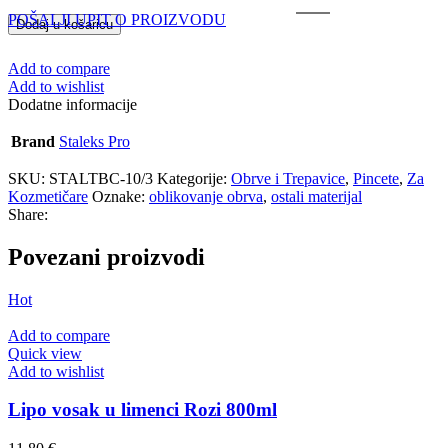
POŠALJI UPIT O PROIZVODU
Dodaj u košaricu
Add to compare
Add to wishlist
Dodatne informacije
Brand
Staleks Pro
SKU:
STALTBC-10/3
Kategorije:
Obrve i Trepavice
,
Pincete
,
Za
Kozmetičare
Oznake:
oblikovanje obrva
,
ostali materijal
Share:
Povezani proizvodi
Hot
Add to compare
Quick view
Add to wishlist
Lipo vosak u limenci Rozi 800ml