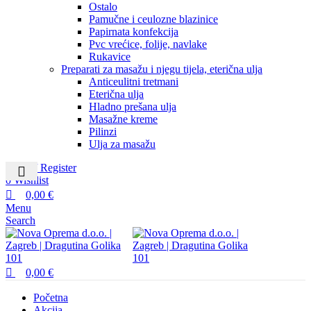
Ostalo
Pamučne i ceulozne blazinice
Papirnata konfekcija
Pvc vrećice, folije, navlake
Rukavice
Preparati za masažu i njegu tijela, eterična ulja
Anticeulitni tretmani
Eterična ulja
Hladno prešana ulja
Masažne kreme
Pilinzi
Ulja za masažu
Login / Register
0
Wishlist
0,00
€
Menu
Search
0,00
€
Početna
Akcija