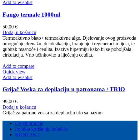
Add to wishlist
Fango termale 1000ml
50,00
€
Dodaj u košaricu
Termoaktivno blato+ termoaktivne alge. Djelovanje ovog proizvoda
omogućuje drenažu, detoksikaciju, hranjenje i regeneraciju tijela, te
gubitak masnoće i ceulita. Izaziva hipermiju kako bi se poboljšala
cirkulacija. Vrlo učinkovito u liječenju ceulita.
Add to compare
Quick view
Add to wishlist
Grijač Voska za depilaciju u patronama / TRIO
99,00
€
Dodaj u košaricu
Grijač za patrone voska za depilaciju trio sa bazom.
Uvjeti prodaje
Politika korištenja kolačića
KONTAKT