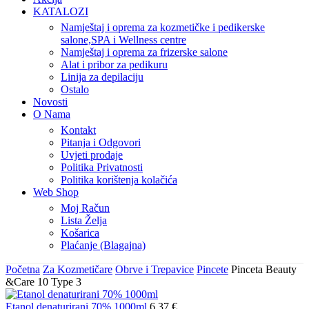
KATALOZI
Namještaj i oprema za kozmetičke i pedikerske
salone,SPA i Wellness centre
Namještaj i oprema za frizerske salone
Alat i pribor za pedikuru
Linija za depilaciju
Ostalo
Novosti
O Nama
Kontakt
Pitanja i Odgovori
Uvjeti prodaje
Politika Privatnosti
Politika korištenja kolačića
Web Shop
Moj Račun
Lista Želja
Košarica
Plaćanje (Blagajna)
Početna
Za Kozmetičare
Obrve i Trepavice
Pincete
Pinceta Beauty
&Care 10 Type 3
Etanol denaturirani 70% 1000ml
6,37
€