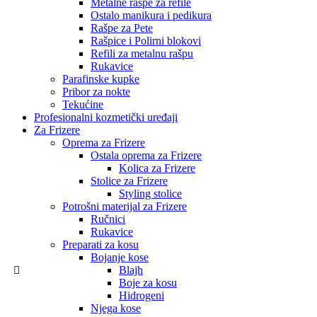
Metalne rašpe za refile
Ostalo manikura i pedikura
Rašpe za Pete
Rašpice i Polirni blokovi
Refili za metalnu rašpu
Rukavice
Parafinske kupke
Pribor za nokte
Tekućine
Profesionalni kozmetički uređaji
Za Frizere
Oprema za Frizere
Ostala oprema za Frizere
Kolica za Frizere
Stolice za Frizere
Styling stolice
Potrošni materijal za Frizere
Ručnici
Rukavice
Preparati za kosu
Bojanje kose
Blajh
Boje za kosu
Hidrogeni
Njega kose