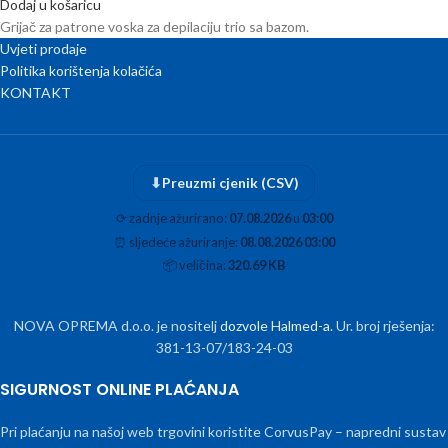
Dodaj u košaricu
Grijač za patrone voska za depilaciju trio sa bazom.
Uvjeti prodaje
Politika korištenja kolačića
KONTAKT
⬇
Preuzmi cjenik (CSV)
⟳
zadnje ažurirano:
07.08.2026
u
03:00
⏰
sljedeće ažuriranje:
08.08.2026 03:00
📦
veličina:
320.69 KB
NOVA OPREMA d.o.o. je nositelj
dozvole Halmed-a
. Ur. broj rješenja:
381-13-07/183-24-03
SIGURNOST ONLINE PLAĆANJA
Pri plaćanju na našoj web trgovini koristite CorvusPay – napredni sustav