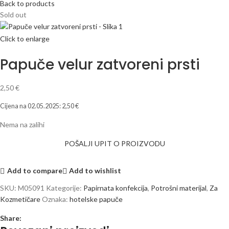
Back to products
Sold out
Click to enlarge
Papuče velur zatvoreni prsti
2,50
€
Cijena na
02.05.2025
:
2,50
€
Nema na zalihi
POŠALJI UPIT O PROIZVODU
Add to compare
Add to wishlist
SKU:
M05091
Kategorije:
Papirnata konfekcija
,
Potrošni materijal
,
Za
Kozmetičare
Oznaka:
hotelske papuče
Share: