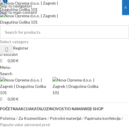
0
0
Skip to navigation
X
Skip to main content
Select category
Login / Register
0
Wishlist
0,00
€
Menu
Search
0,00
€
POČETNA
AKCIJA
KATALOZI
NOVOSTI
O NAMA
WEB SHOP
Početna
Za Kozmetičare
Potrošni materijal
Papirnata konfekcija
Papuče velur zatvoreni prsti