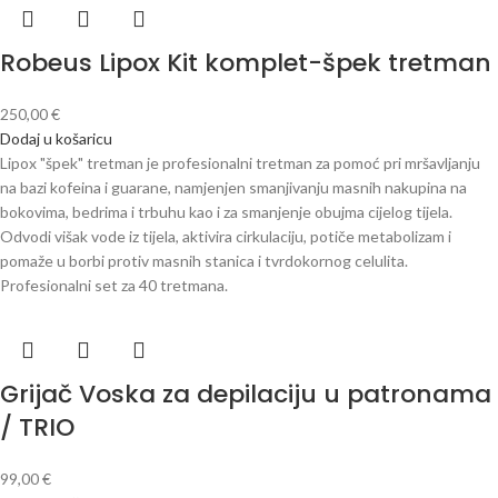
Robeus Lipox Kit komplet-špek tretman
250,00
€
Dodaj u košaricu
Lipox "špek" tretman je profesionalni tretman za pomoć pri mršavljanju
na bazi kofeina i guarane, namjenjen smanjivanju masnih nakupina na
bokovima, bedrima i trbuhu kao i za smanjenje obujma cijelog tijela.
Odvodi višak vode iz tijela, aktivira cirkulaciju, potiče metabolizam i
pomaže u borbi protiv masnih stanica i tvrdokornog celulita.
Profesionalni set za 40 tretmana.
Grijač Voska za depilaciju u patronama
/ TRIO
99,00
€