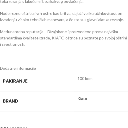
toka rezanja s lakoćom i bez ikakvog povlačenja.
Nude reznu oštricu i vrh oštre kao britva, dajući veliku učinkovitost pri
izvođenju visoko tehničkih manevara, a često su i glavni alat za rezanje.
Međunarodna reputacija – Dizajnirane i proizvedene prema najvišim
standardima kvalitete izrade, KIATO oštrice su poznate po svojoj oštrini
i svestranosti.
Dodatne informacije
100 kom
PAKIRANJE
Kiato
BRAND