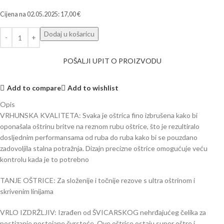
Cijena na
02.05.2025
:
17,00
€
Dodaj u košaricu
POŠALJI UPIT O PROIZVODU
Add to compare
Add to wishlist
Opis
VRHUNSKA KVALITETA: Svaka je oštrica fino izbrušena kako bi
oponašala oštrinu britve na reznom rubu oštrice, što je rezultiralo
dosljednim performansama od ruba do ruba kako bi se pouzdano
zadovoljila stalna potražnja. Dizajn precizne oštrice omogućuje veću
kontrolu kada je to potrebno
TANJE OŠTRICE: Za složenije i točnije rezove s ultra oštrinom i
skrivenim linijama
VRLO IZDRŽLJIV: Izrađen od ŠVICARSKOG nehrđajućeg čelika za
postizanje postojane čvrstoće. Ove oštrice ostaju super oštre i