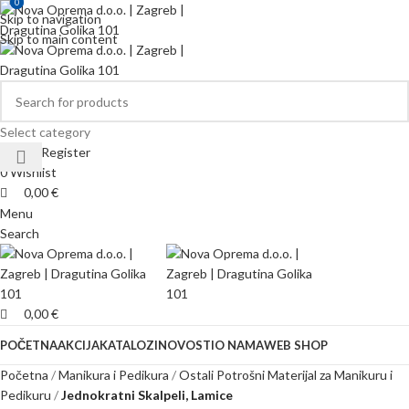
0
0
Skip to navigation
Skip to main content
Select category
Login / Register
0
Wishlist
0,00
€
Menu
Search
0,00
€
POČETNA
AKCIJA
KATALOZI
NOVOSTI
O NAMA
WEB SHOP
Početna
Manikura i Pedikura
Ostali Potrošni Materijal za Manikuru i
Pedikuru
Jednokratni Skalpeli, Lamice