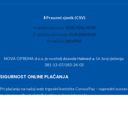
⬇
Preuzmi cjenik (CSV)
⟳
zadnje ažurirano:
10.08.2026
u
03:00
⏰
sljedeće ažuriranje:
11.08.2026 03:00
📦
veličina:
320.69 KB
NOVA OPREMA d.o.o. je nositelj
dozvole Halmed-a
. Ur. broj rješenja:
381-13-07/183-24-03
SIGURNOST ONLINE PLAĆANJA
Pri plaćanju na našoj web trgovini koristite CorvusPay – napredni sustav
za siguran prihvat platnih kartica putem interneta.