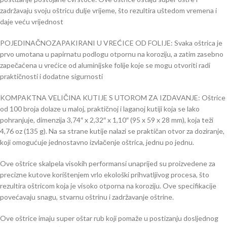
zadržavaju svoju oštricu dulje vrijeme, što rezultira uštedom vremena i
daje veću vrijednost
POJEDINAČNOZAPAKIRANI U VREĆICE OD FOLIJE: Svaka oštrica je
prvo umotana u papirnatu podlogu otpornu na koroziju, a zatim zasebno
zapečaćena u vrećice od aluminijske folije koje se mogu otvoriti radi
praktičnosti i dodatne sigurnosti
KOMPAKTNA VELIČINA KUTIJE S UTOROM ZA IZDAVANJE: Oštrice
od 100 broja dolaze u maloj, praktičnoj i laganoj kutiji koja se lako
pohranjuje, dimenzija 3,74″ x 2,32″ x 1,10″ (95 x 59 x 28 mm), koja teži
4,76 oz (135 g). Na sa strane kutije nalazi se praktičan otvor za doziranje,
koji omogućuje jednostavno izvlačenje oštrica, jednu po jednu.
Ove oštrice skalpela visokih performansi unaprijed su proizvedene za
precizne kutove korištenjem vrlo ekološki prihvatljivog procesa, što
rezultira oštricom koja je visoko otporna na koroziju. Ove specifikacije
povećavaju snagu, stvarnu oštrinu i zadržavanje oštrine.
Ove oštrice imaju super oštar rub koji pomaže u postizanju dosljednog