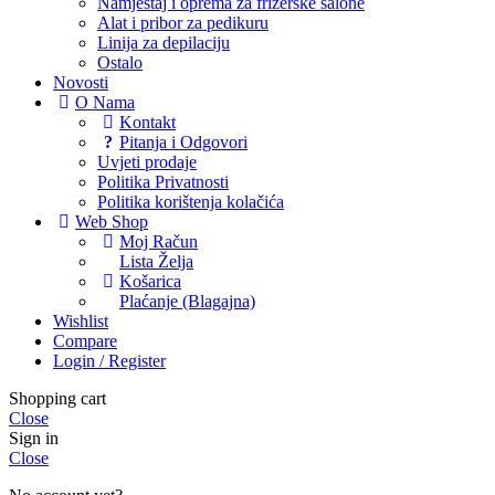
Namještaj i oprema za frizerske salone
Alat i pribor za pedikuru
Linija za depilaciju
Ostalo
Novosti
O Nama
Kontakt
Pitanja i Odgovori
Uvjeti prodaje
Politika Privatnosti
Politika korištenja kolačića
Web Shop
Moj Račun
Lista Želja
Košarica
Plaćanje (Blagajna)
Wishlist
Compare
Login / Register
Shopping cart
Close
Sign in
Close