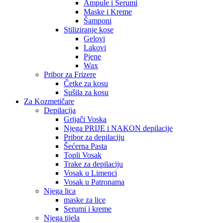
Ampule i Serumi
Maske i Kreme
Šamponi
Stiliziranje kose
Gelovi
Lakovi
Pjene
Wax
Pribor za Frizere
Četke za kosu
Sušila za kosu
Za Kozmetičare
Depilacija
Grijači Voska
Njega PRIJE i NAKON depilacije
Pribor za depilaciju
Šećerna Pasta
Topli Vosak
Trake za depilaciju
Vosak u Limenci
Vosak u Patronama
Njega lica
maske za lice
Serumi i kreme
Njega tijela