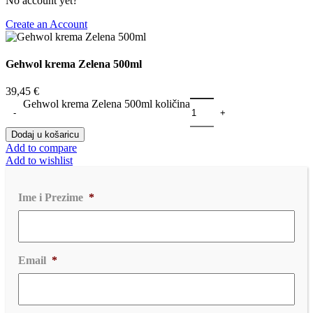
No account yet?
Create an Account
Gehwol krema Zelena 500ml
39,45
€
Gehwol krema Zelena 500ml količina
Dodaj u košaricu
Add to compare
Add to wishlist
Ime i Prezime
*
Email
*