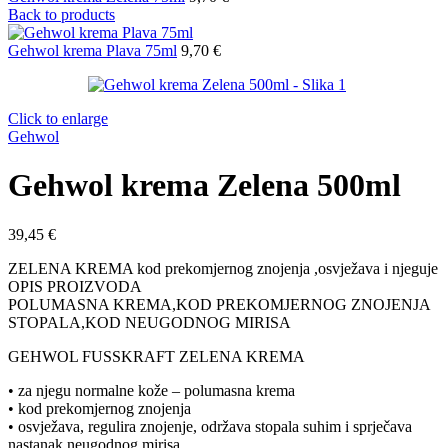
Back to products
Gehwol krema Plava 75ml
9,70
€
Click to enlarge
Gehwol
Gehwol krema Zelena 500ml
39,45
€
ZELENA KREMA kod prekomjernog znojenja ,osvježava i njeguje
OPIS PROIZVODA
POLUMASNA KREMA,KOD PREKOMJERNOG ZNOJENJA
STOPALA,KOD NEUGODNOG MIRISA
GEHWOL FUSSKRAFT ZELENA KREMA
• za njegu normalne kože – polumasna krema
• kod prekomjernog znojenja
• osvježava, regulira znojenje, održava stopala suhim i sprječava
nastanak neugodnog mirisa