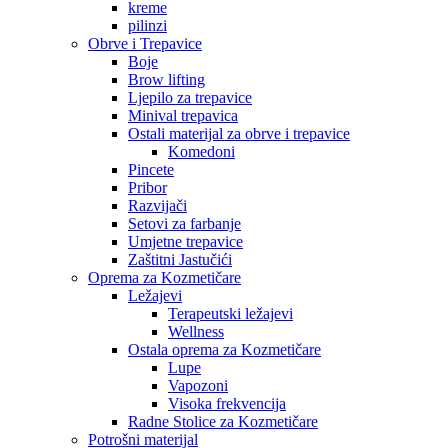
kreme
pilinzi
Obrve i Trepavice
Boje
Brow lifting
Ljepilo za trepavice
Minival trepavica
Ostali materijal za obrve i trepavice
Komedoni
Pincete
Pribor
Razvijači
Setovi za farbanje
Umjetne trepavice
Zaštitni Jastučići
Oprema za Kozmetičare
Ležajevi
Terapeutski ležajevi
Wellness
Ostala oprema za Kozmetičare
Lupe
Vapozoni
Visoka frekvencija
Radne Stolice za Kozmetičare
Potrošni materijal