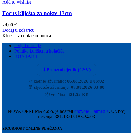
Add to wishlist
Focus kliješta za nokte 13cm
24,00
€
Dodaj u košaricu
Kliješta za nokte od inoxa
Uvjeti prodaje
Politika korištenja kolačića
KONTAKT
⬇
Preuzmi cjenik (CSV)
⟳
zadnje ažurirano:
06.08.2026
u
03:02
⏰
sljedeće ažuriranje:
07.08.2026 03:00
📦
veličina:
321.52 KB
NOVA OPREMA d.o.o. je nositelj
dozvole Halmed-a
. Ur. broj
rješenja: 381-13-07/183-24-03
SIGURNOST ONLINE PLAĆANJA