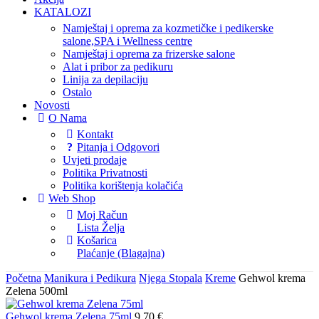
KATALOZI
Namještaj i oprema za kozmetičke i pedikerske
salone,SPA i Wellness centre
Namještaj i oprema za frizerske salone
Alat i pribor za pedikuru
Linija za depilaciju
Ostalo
Novosti
O Nama
Kontakt
Pitanja i Odgovori
Uvjeti prodaje
Politika Privatnosti
Politika korištenja kolačića
Web Shop
Moj Račun
Lista Želja
Košarica
Plaćanje (Blagajna)
Početna
Manikura i Pedikura
Njega Stopala
Kreme
Gehwol krema
Zelena 500ml
Gehwol krema Zelena 75ml
9,70
€