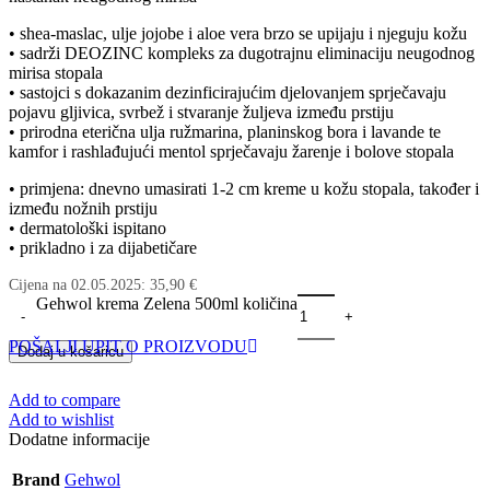
• shea-maslac, ulje jojobe i aloe vera brzo se upijaju i njeguju kožu
• sadrži DEOZINC kompleks za dugotrajnu eliminaciju neugodnog
mirisa stopala
• sastojci s dokazanim dezinficirajućim djelovanjem sprječavaju
pojavu gljivica, svrbež i stvaranje žuljeva između prstiju
• prirodna eterična ulja ružmarina, planinskog bora i lavande te
kamfor i rashlađujući mentol sprječavaju žarenje i bolove stopala
• primjena: dnevno umasirati 1-2 cm kreme u kožu stopala, također i
između nožnih prstiju
• dermatološki ispitano
• prikladno i za dijabetičare
Cijena na
02.05.2025
:
35,90
€
Gehwol krema Zelena 500ml količina
POŠALJI UPIT O PROIZVODU
Dodaj u košaricu
Add to compare
Add to wishlist
Dodatne informacije
Brand
Gehwol