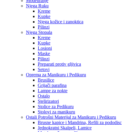
Modeliranje
Njega Ruku
Kreme
Kupke
Njega kožice i zanoktica
Pilinzi
Njega Stopala
Kreme
Kupke
Losioni
Maske
Pilinzi
Preparati protiv gljivica
Setovi
Oprema za Manikuru i Pedikuru
Brusilice
Grijači parafina
Lampe za nokte
Ostalo
Stelirizatori
Stolice za Pedikuru
Stolovi za manikuru
Ostali Potrošni Materijal za Manikuru i Pedikuru
Brusne kapice i Mandrina, Refili za pododisc
Jednokratni Skalpeli, Lamice