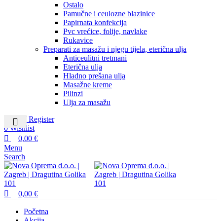
Ostalo
Pamučne i ceulozne blazinice
Papirnata konfekcija
Pvc vrećice, folije, navlake
Rukavice
Preparati za masažu i njegu tijela, eterična ulja
Anticeulitni tretmani
Eterična ulja
Hladno prešana ulja
Masažne kreme
Pilinzi
Ulja za masažu
Login / Register
0
Wishlist
0,00
€
Menu
Search
0,00
€
Početna
Akcija