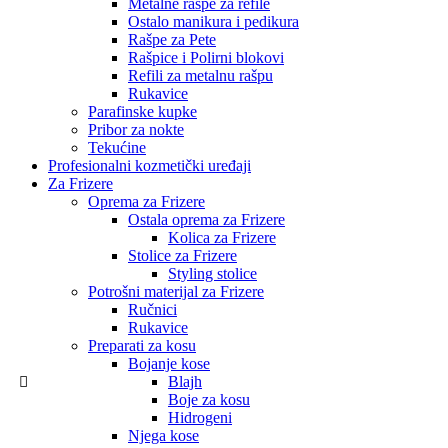
Metalne rašpe za refile
Ostalo manikura i pedikura
Rašpe za Pete
Rašpice i Polirni blokovi
Refili za metalnu rašpu
Rukavice
Parafinske kupke
Pribor za nokte
Tekućine
Profesionalni kozmetički uređaji
Za Frizere
Oprema za Frizere
Ostala oprema za Frizere
Kolica za Frizere
Stolice za Frizere
Styling stolice
Potrošni materijal za Frizere
Ručnici
Rukavice
Preparati za kosu
Bojanje kose
Blajh
Boje za kosu
Hidrogeni
Njega kose