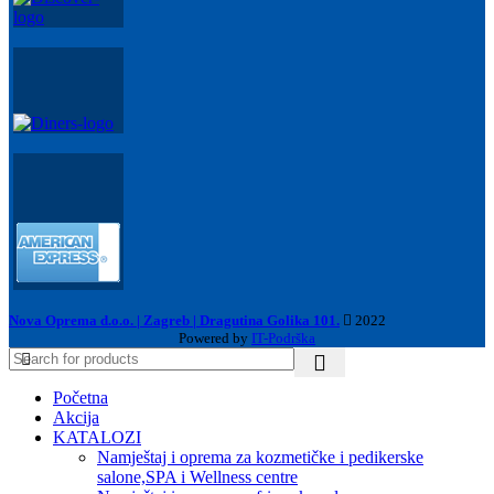
Nova Oprema d.o.o. | Zagreb | Dragutina Golika 101.
2022
Powered by
IT-Podrška
Početna
Akcija
KATALOZI
Namještaj i oprema za kozmetičke i pedikerske
salone,SPA i Wellness centre