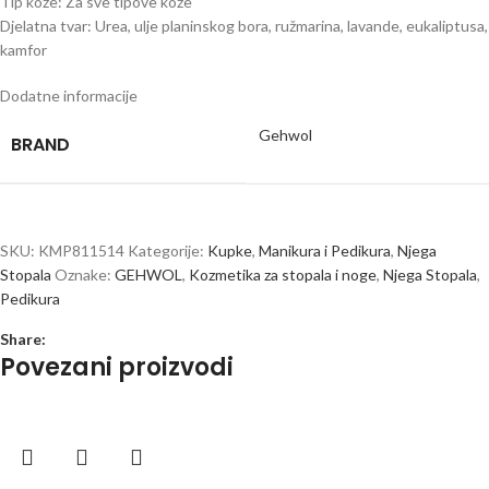
Tip kože: Za sve tipove kože
Djelatna tvar: Urea, ulje planinskog bora, ružmarina, lavande, eukaliptusa,
kamfor
Dodatne informacije
Gehwol
BRAND
SKU:
KMP811514
Kategorije:
Kupke
,
Manikura i Pedikura
,
Njega
Stopala
Oznake:
GEHWOL
,
Kozmetika za stopala i noge
,
Njega Stopala
,
Pedikura
Share:
Povezani proizvodi