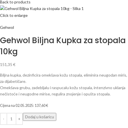
Back to products
Click to enlarge
Gehwol
Gehwol Biljna Kupka za stopala
10kg
151,35
€
Biljna kupka, dezinficira omekšava kožu stopala, eliminira neugodan miris,
za dijabetičare.
Omekšava grubu, zadebljalu i raspucalu kožu stopala, intenzivno uklanja
nečistoće i neugodne mirise, regulira znojenje i opušta stopala.
Cijena na
02.05.2025
:
137,60
€
Dodaj u košaricu