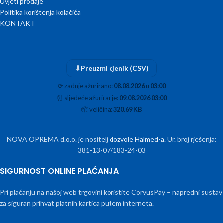
Uvjeti prodaje
Politika korištenja kolačića
KONTAKT
⬇
Preuzmi cjenik (CSV)
⟳
zadnje ažurirano:
08.08.2026
u
03:00
⏰
sljedeće ažuriranje:
09.08.2026 03:00
📦
veličina:
320.69 KB
NOVA OPREMA d.o.o. je nositelj
dozvole Halmed-a
. Ur. broj rješenja:
381-13-07/183-24-03
SIGURNOST ONLINE PLAĆANJA
Pri plaćanju na našoj web trgovini koristite CorvusPay – napredni sustav
za siguran prihvat platnih kartica putem interneta.