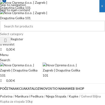
0
0
Skip to navigation
X
Skip to main content
Select category
Login / Register
0
Wishlist
0,00
€
Menu
Search
0,00
€
POČETNA
AKCIJA
KATALOZI
NOVOSTI
O NAMA
WEB SHOP
Početna
Manikura i Pedikura
Njega Stopala
Kupke
Gehwol Biljna
Kupka za stopala 10kg