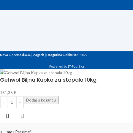
Nova Oprema d.o.o. | Zagreb | Dragutina Golika 101.
2022
Powered by
IT-Podrška
Gehwol Biljna Kupka za stopala 10kg
151,35
€
Dodaj u košaricu
Ime i Prezime
*