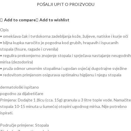
POŠALJI UPIT O PROIZVODU
Add to compare
Add to wishlist
Opis
• omekšava čak i tvrdokorna zadebljanja kože, žuljeve, natiske i kurje oči
• biljna kupka naročito je pogodna kod grubih, hrapavih i ispucanih
stopala (fisure, ragade i crvenila)
• regulira prekomjerno znojenje stopala i sprječava nastajanje neugodnih
mirisa (dezodorira)
• pruža odmor umornim stopalima i ugodan osjećaj dugotrajne svježine
• redovitom primjenom osigurava optimalnu higijenu i njegu stopala
dermatološki ispitano
pogodno za dijabetičare
Primjena: Dodajte 1 žlicu (cca. 15g) granula u 3 litre tople vode. Namačite
stopala 10-15 minuta u šumećoj otopini ugodnog mirisa. Nije potrebno
ispirati.
Područje primjene: Stopala