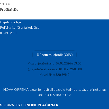
13,00
€
Pročitaj više
Uvjeti prodaje
Politika korištenja kolačića
KONTAKT
⬇
Preuzmi cjenik (CSV)
⟳
zadnje ažurirano:
09.08.2026
u
03:00
⏰
sljedeće ažuriranje:
10.08.2026 03:00
📦
veličina:
320.69 KB
NOVA OPREMA d.o.o. je nositelj
dozvole Halmed-a
. Ur. broj rješenja:
381-13-07/183-24-03
SIGURNOST ONLINE PLAĆANJA