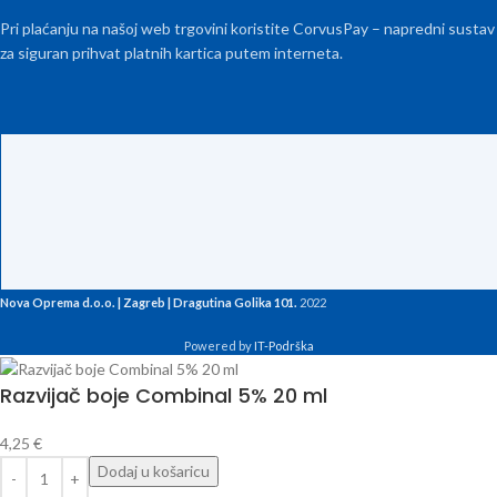
Pri plaćanju na našoj web trgovini koristite CorvusPay – napredni sustav
za siguran prihvat platnih kartica putem interneta.
Nova Oprema d.o.o. | Zagreb | Dragutina Golika 101.
2022
Powered by
IT-Podrška
Razvijač boje Combinal 5% 20 ml
4,25
€
Dodaj u košaricu