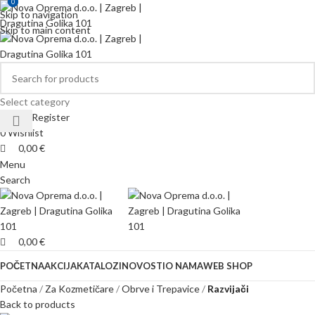
0
0
Skip to navigation
Skip to main content
Select category
Login / Register
0
Wishlist
0,00
€
Menu
Search
0,00
€
POČETNA
AKCIJA
KATALOZI
NOVOSTI
O NAMA
WEB SHOP
Početna
Za Kozmetičare
Obrve i Trepavice
Razvijači
Back to products