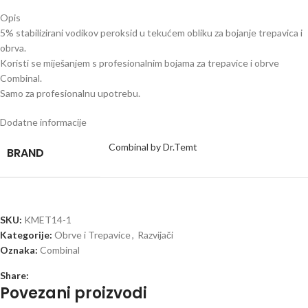
Opis
5% stabilizirani vodikov peroksid u tekućem obliku za bojanje trepavica i
obrva.
Koristi se miješanjem s profesionalnim bojama za trepavice i obrve
Combinal.
Samo za profesionalnu upotrebu.
Dodatne informacije
Combinal by Dr.Temt
BRAND
SKU:
KMET14-1
Kategorije:
Obrve i Trepavice
,
Razvijači
Oznaka:
Combinal
Share:
Povezani proizvodi