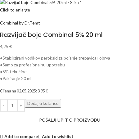
Click to enlarge
Combinal by Dr.Temt
Razvijač boje Combinal 5% 20 ml
4,25
€
●Stabilizirani vodikov peroksid za bojanje trepavica i obrva
●Samo za profesionalnu upotrebu
●5% tekućine
●Pakiranje 20 ml
Cijena na
02.05.2025
:
3,95
€
Dodaj u košaricu
POŠALJI UPIT O PROIZVODU
Add to compare
Add to wishlist