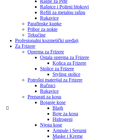
Rašpe za Pete
Rašpice i Polirni blokovi
Refili za metalnu rašpu
Rukavice
Parafinske kupke
Pribor za nokte
Tekućine
Profesionalni kozmetički uređaji
Za Frizere
Oprema za Frizere
Ostala oprema za Frizere
Kolica za Frizere
Stolice za Frizere
Styling stolice
Potrošni materijal za Frizere
Ručnici
Rukavice
Preparati za kosu
Bojanje kose
Blajh
Boje za kosu
Hidrogeni
Njega kose
Ampule i Serumi
Maske i Kreme