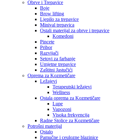
Obrve i Trepavice
Boje
Brow lifting
Ljepilo za trepavice
Minival trepavica
Ostali materijal za obrve i trepavice
Komedoni
Pincete
Pribor
Razvijači
Setovi za farbanje
Umjetne trepavice
Zaštitni Jastučići
Oprema za Kozmetičare
Ležajevi
Terapeutski ležajevi
Wellness
Ostala oprema za Kozmetičare
Lupe
Vapozoni
Visoka frekvencija
Radne Stolice za Kozmetičare
Potrošni materijal
Ostalo
Pamučne i ceulozne blazinice