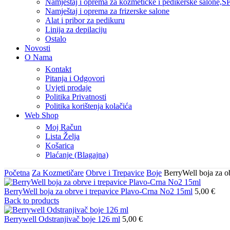
Namještaj i oprema za kozmetičke i pedikerske salone,SP
Namještaj i oprema za frizerske salone
Alat i pribor za pedikuru
Linija za depilaciju
Ostalo
Novosti
O Nama
Kontakt
Pitanja i Odgovori
Uvjeti prodaje
Politika Privatnosti
Politika korištenja kolačića
Web Shop
Moj Račun
Lista Želja
Košarica
Plaćanje (Blagajna)
Početna
Za Kozmetičare
Obrve i Trepavice
Boje
BerryWell boja za o
BerryWell boja za obrve i trepavice Plavo-Crna No2 15ml
5,00
€
Back to products
Berrywell Odstranjivač boje 126 ml
5,00
€