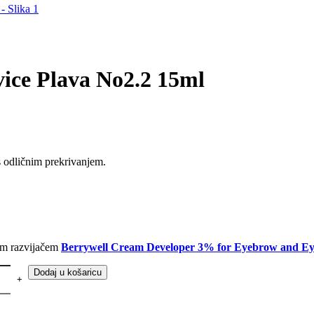
vice Plava No2.2 15ml
 odličnim prekrivanjem.
nim razvijačem
Berrywell Cream Developer 3% for Eyebrow and Ey
Dodaj u košaricu