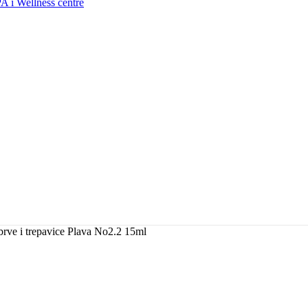
A i Wellness centre
brve i trepavice Plava No2.2 15ml