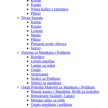
Kreme
Kupke
Njega kožice i zanoktica
Pilinzi
Njega Stopala
Kreme
Kupke
Losioni
Maske
Pilinzi
Preparati protiv gljivica
Setovi
Oprema za Manikuru i Pedikuru
Brusilice
Grijači parafina
Lampe za nokte
Ostalo
Stelirizatori
Stolice za Pedikuru
Stolovi za manikuru
Ostali Potrošni Materijal za Manikuru i Pedikuru
Brusne kapice i Mandrina, Refili za pododisc
Jednokratni Skalpeli, Lamice
Metalne rašpe za refile
Ostalo manikura i pedikura