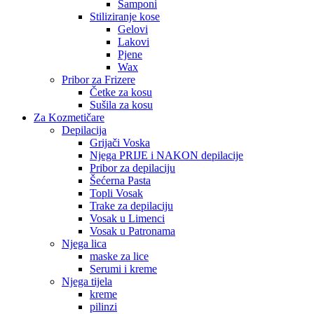
Šamponi
Stiliziranje kose
Gelovi
Lakovi
Pjene
Wax
Pribor za Frizere
Četke za kosu
Sušila za kosu
Za Kozmetičare
Depilacija
Grijači Voska
Njega PRIJE i NAKON depilacije
Pribor za depilaciju
Šećerna Pasta
Topli Vosak
Trake za depilaciju
Vosak u Limenci
Vosak u Patronama
Njega lica
maske za lice
Serumi i kreme
Njega tijela
kreme
pilinzi