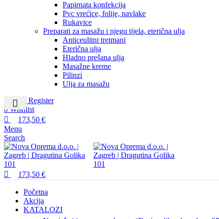
Papirnata konfekcija
Pvc vrećice, folije, navlake
Rukavice
Preparati za masažu i njegu tijela, eterična ulja
Anticeulitni tretmani
Eterična ulja
Hladno prešana ulja
Masažne kreme
Pilinzi
Ulja za masažu
Login / Register
0
Wishlist
173,50
€
Menu
Search
173,50
€
Početna
Akcija
KATALOZI