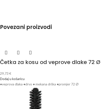
Povezani proizvodi
Četka za kosu od veprove dlake 72 Ø
29,73
€
Dodaj u košaricu
●veprova dlaka ●drvo ● mekana drška ●promjer 72 Ø