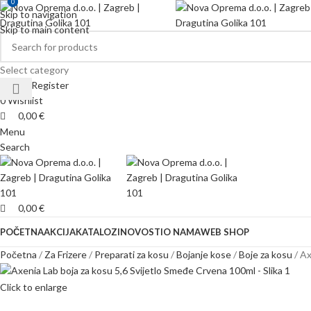
0
0
Skip to navigation
Skip to main content
Select category
Login / Register
0
Wishlist
0,00
€
Menu
Search
0,00
€
POČETNA
AKCIJA
KATALOZI
NOVOSTI
O NAMA
WEB SHOP
Početna
Za Frizere
Preparati za kosu
Bojanje kose
Boje za kosu
Ax
Click to enlarge