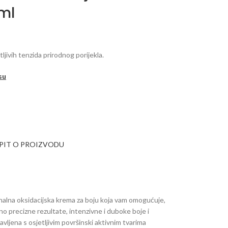
ml
ljivih tenzida prirodnog porijekla.
su
UPIT O PROIZVODU
nalna oksidacijska krema za boju koja vam omogućuje,
 precizne rezultate, intenzivne i duboke boje i
vljena s osjetljivim površinski aktivnim tvarima