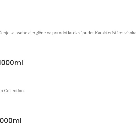
ešenje za osobe alergične na prirodni lateks i puder Karakteristike: visoka
 1000ml
b Collection.
 1000ml