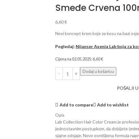
Smeđe Crvena 100
6,60
€
Novi koncept krem ​​boje za kosu na bazi osjet
Pogledaj:
Nijanser Axenia Lab boja za ko
Cijena na
02.05.2025
:
6,60
€
Dodaj u košaricu
POŠALJI 
Add to compare
Add to wishlist
Opis
Lab Collection Hair Color Cream je profesio
jednostavnim postupkom, da dobijete iznimno
sjajne odsjaje. Novo osmišljena formula napra