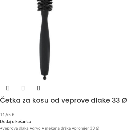
Četka za kosu od veprove dlake 33 Ø
11,55
€
Dodaj u košaricu
●veprova dlaka ●drvo ● mekana drška ●promjer 33 Ø