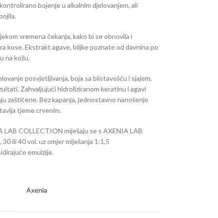
 kontrolirano bojenje u alkalnim djelovanjem, ali
ojila.
 tijekom vremena čekanja, kako bi se obnovila i
ura kose. Ekstrakt agave, biljke poznate od davnina po
u na kožu.
ovanje posvjetljivanja, boja sa blistavošću i sjajem,
ezultati. Zahvaljujući hidroliziranom keratinu i agavi
staju zaštićene. Bez kapanja, jednostavno nanošenje
tavlja tjeme crvenim.
A LAB COLLECTION miješaju se s AXENIA LAB
li 40 vol. uz omjer miješanja 1:1,5
idirajuće emulzije.
Axenia