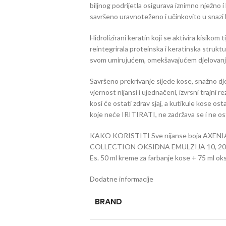
biljnog podrijetla osigurava iznimno nježno i
savršeno uravnoteženo i učinkovito u snazi ​​b
Hidrolizirani keratin koji se aktivira kisikom
reintegrirala proteinska i keratinska strukt
svom umirujućem, omekšavajućem djelovanj
Savršeno prekrivanje sijede kose, snažno djel
vjernost nijansi i ujednačeni, izvrsni trajni r
kosi će ostati zdrav sjaj, a kutikule kose o
koje neće IRITIRATI, ne zadržava se i ne os
KAKO KORISTITI Sve nijanse boja AXENI
COLLECTION OKSIDNA EMULZIJA 10, 20, 30 i
Es. 50 ml kreme za farbanje kose + 75 ml oks
Dodatne informacije
BRAND