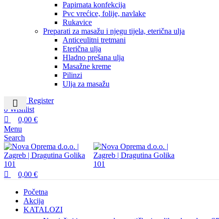
Papirnata konfekcija
Pvc vrećice, folije, navlake
Rukavice
Preparati za masažu i njegu tijela, eterična ulja
Anticeulitni tretmani
Eterična ulja
Hladno prešana ulja
Masažne kreme
Pilinzi
Ulja za masažu
Login / Register
0
Wishlist
0,00
€
Menu
Search
0,00
€
Početna
Akcija
KATALOZI