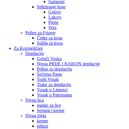
Šamponi
Stiliziranje kose
Gelovi
Lakovi
Pjene
Wax
Pribor za Frizere
Četke za kosu
Sušila za kosu
Za Kozmetičare
Depilacija
Grijači Voska
Njega PRIJE i NAKON depilacije
Pribor za depilaciju
Šećerna Pasta
Topli Vosak
Trake za depilaciju
Vosak u Limenci
Vosak u Patronama
Njega lica
maske za lice
Serumi i kreme
Njega tijela
kreme
pilinzi