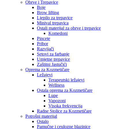
Obrve i Trepavice
Boje
Brow lifting
Ljepilo za trepavice
Minival trepavica
Ostali materijal za obrve i trepavice
Komedoni
Pincete
Pribor
Razvijači
Setovi za farbanje
Umjetne trepavice
Zaštitni Jastučići
Oprema za Kozmetičare
Ležajevi
Terapeutski ležajevi
Wellness
Ostala oprema za Kozmetičare
Lupe
Vapozoni
Visoka frekvencija
Radne Stolice za Kozmetičare
Potrošni materijal
Ostalo
Pamučne i ceulozne blazinice