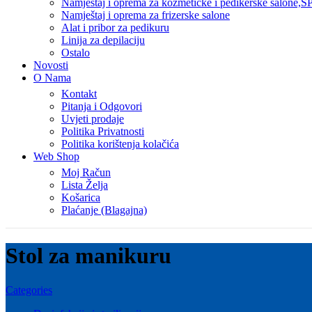
Namještaj i oprema za kozmetičke i pedikerske salone,SP
Namještaj i oprema za frizerske salone
Alat i pribor za pedikuru
Linija za depilaciju
Ostalo
Novosti
O Nama
Kontakt
Pitanja i Odgovori
Uvjeti prodaje
Politika Privatnosti
Politika korištenja kolačića
Web Shop
Moj Račun
Lista Želja
Košarica
Plaćanje (Blagajna)
Stol za manikuru
Categories