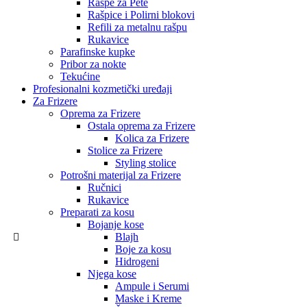
Rašpe za Pete
Rašpice i Polirni blokovi
Refili za metalnu rašpu
Rukavice
Parafinske kupke
Pribor za nokte
Tekućine
Profesionalni kozmetički uređaji
Za Frizere
Oprema za Frizere
Ostala oprema za Frizere
Kolica za Frizere
Stolice za Frizere
Styling stolice
Potrošni materijal za Frizere
Ručnici
Rukavice
Preparati za kosu
Bojanje kose
Blajh
Boje za kosu
Hidrogeni
Njega kose
Ampule i Serumi
Maske i Kreme