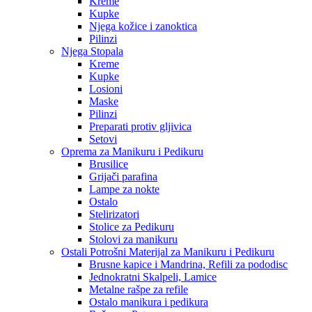
Kreme
Kupke
Njega kožice i zanoktica
Pilinzi
Njega Stopala
Kreme
Kupke
Losioni
Maske
Pilinzi
Preparati protiv gljivica
Setovi
Oprema za Manikuru i Pedikuru
Brusilice
Grijači parafina
Lampe za nokte
Ostalo
Stelirizatori
Stolice za Pedikuru
Stolovi za manikuru
Ostali Potrošni Materijal za Manikuru i Pedikuru
Brusne kapice i Mandrina, Refili za pododisc
Jednokratni Skalpeli, Lamice
Metalne rašpe za refile
Ostalo manikura i pedikura