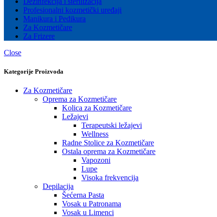
Dezinfekcija i sterilizacija
Profesionalni kozmetički uređaji
Manikura i Pedikura
Za Kozmetičare
Za Frizere
Close
Kategorije Proizvoda
Za Kozmetičare
Oprema za Kozmetičare
Kolica za Kozmetičare
Ležajevi
Terapeutski ležajevi
Wellness
Radne Stolice za Kozmetičare
Ostala oprema za Kozmetičare
Vapozoni
Lupe
Visoka frekvencija
Depilacija
Šećerna Pasta
Vosak u Patronama
Vosak u Limenci